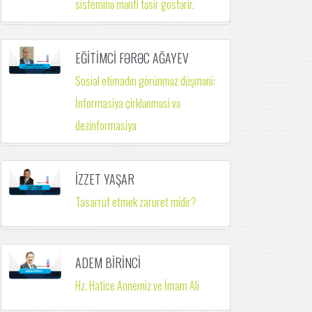
sisteminə mənfi təsir göstərir.
EĞİTİMCİ FƏRƏC AĞAYEV
Sosial etimadın görünməz düşməni:
İnformasiya çirklənməsi və
dezinformasiya
İZZET YAŞAR
Tasarruf etmek zaruret midir?
ADEM BİRİNCİ
Hz. Hatice Annemiz ve İmam Ali