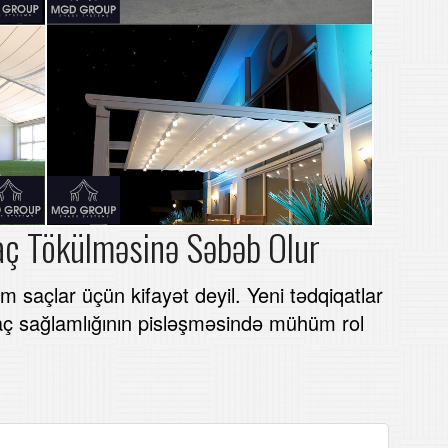
 Saç Tökülməsinə Səbəb Olur
saçlar üçün kifayət deyil. Yeni tədqiqatlar
r saç sağlamlığının pisləşməsində mühüm rol