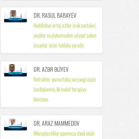
DR. RASUL BABAYEV
Həddindən artıq istilər ürək xəstələri,
yaşlılar və piylənmədən əziyyət çəkən
insanlar üçün təhlükə yaradır.
DR. AZƏR ƏLİYEV
Refrakter yumurtalıq xərçəngi üçün
təsdiqlənmiş ilk hədəf terapiya
dərmanı.
DR. ARAZ MAMMEDOV
Mikroplastiklər qanımıza daxil olub!