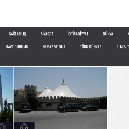
SAĞLAMLIQ
SİYASƏT
İQTİSADİYYAT
DÜNYA
HAVA DURUMU
NAMAZ VE DUA
TÜRK DÜNYASI
ELM & 