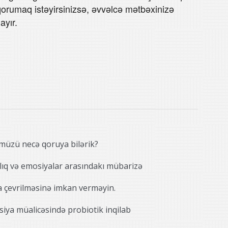
ı qorumaq istəyirsinizsə, əvvəlcə mətbəxinizə
ayır.
ümüzü necə qoruya bilərik?
lıq və emosiyalar arasındakı mübarizə
çevrilməsinə imkan verməyin.
siya müalicəsində probiotik inqilab