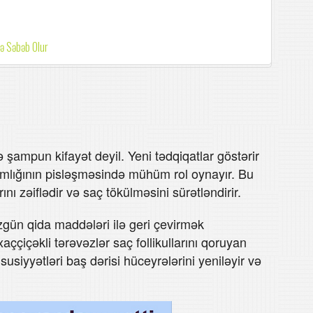
nə Səbəb Olur
 şampun kifayət deyil. Yeni tədqiqatlar göstərir
sağlamlığının pisləşməsində mühüm rol oynayır. Bu
arını zəiflədir və saç tökülməsini sürətləndirir.
zgün qida maddələri ilə geri çevirmək
çiçəkli tərəvəzlər saç follikullarını qoruyan
susiyyətləri baş dərisi hüceyrələrini yeniləyir və