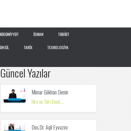
MƏDƏNİYYƏT
İDMAN
TƏBİƏT
TƏHSİL
TARİX
TEXNOLOGİYA
Güncel Yazılar
Mimar Gökhan Demir
Hirs ve Tûl-i Emel....
Dos.Dr. Aqil Eyvazov