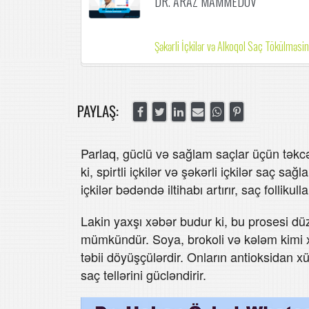
DR. ARAZ MAMMEDOV
Şəkərli İçkilər və Alkoqol Saç Tökülməsi
PAYLAŞ:
Parlaq, güclü və sağlam saçlar üçün təkcə
ki, spirtli içkilər və şəkərli içkilər saç 
içkilər bədəndə iltihabı artırır, saç follikull
Lakin yaxşı xəbər budur ki, bu prosesi dü
mümkündür. Soya, brokoli və kələm kimi xaç
təbii döyüşçülərdir. Onların antioksidan xü
saç tellərini gücləndirir.