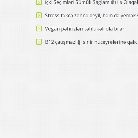
İçki Seçimləri Sümük Sağlamlığı ilə Əlaqəlidi
Stress təkcə zehnə deyil, həm də yemək s
Vegan pəhrizləri təhlükəli ola bilər
B12 çatışmazlığı sinir hüceyrələrinə qalıc