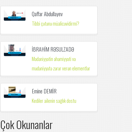
Qaffar Abdullayev
Tibbi çətənə müalicəvidirmi?
İBRAHİM RƏSULZADƏ
Mədəniyyətin əhəmiyyəti və
mədəniyyətə zərər verən elementlər
Emine DEMİR
Kediler ailenin sağlık dostu
Çok Okunanlar