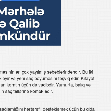
məsinin ən çox yayılmış səbəblərindəndir. Bu iki
yir və yeni saç böyüməsini təşviq edir. Kifayət
lan keratin üçün də vacibdir. Yumurta, balıq və
n saç tellərinə kömək edir.
 sağlamlığını hərtərəfli dəstəkləmək üçün bu qida