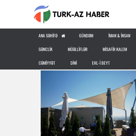
ANA SƏHIFƏ
GÜNDƏM
İMAN & İNSAN
GƏNCLİK
MÜƏLLİFLƏR
MİSAFİR KALEM
CƏMİYYƏT
DİNİ
EHL-İ BEYT