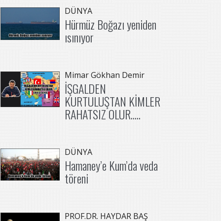
DÜNYA
Hürmüz Boğazı yeniden
ısınıyor
Mimar Gökhan Demir
İŞGALDEN
KURTULUŞTAN KİMLER
RAHATSIZ OLUR.....
DÜNYA
Hamaney’e Kum’da veda
töreni
PROF.DR. HAYDAR BAŞ