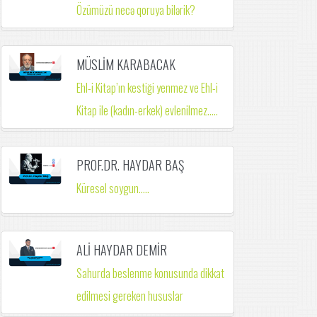
Özümüzü necə qoruya bilərik?
MÜSLİM KARABACAK
Ehl-i Kitap’ın kestiği yenmez ve Ehl-i
Kitap ile (kadın-erkek) evlenilmez.….
PROF.DR. HAYDAR BAŞ
Küresel soygun.....
ALİ HAYDAR DEMİR
Sahurda beslenme konusunda dikkat
edilmesi gereken hususlar