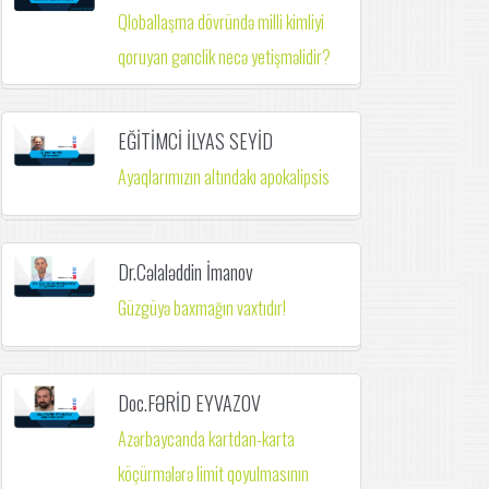
Qloballaşma dövründə milli kimliyi
qoruyan gənclik necə yetişməlidir?
EĞİTİMCİ İLYAS SEYİD
Ayaqlarımızın altındakı apokalipsis
Dr.Cəlaləddin İmanov
Güzgüyə baxmağın vaxtıdır!
Doc.FƏRİD EYVAZOV
Azərbaycanda kartdan-karta
köçürmələrə limit qoyulmasının