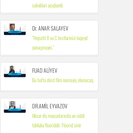
səbəbləri açıqlanıb
Dr. ANAR SALAYEV
”Hepatit B və C testlərinizi laqeyd
yanaşmayın.”
FUAD ALİYEV
Bu həftə dörd film nümayiş olunacaq.
DR.AMİL EYVAZOV
Əksər diş məcunlarında ən ciddi
təhlükə flüoriddir. Flüorid sinir