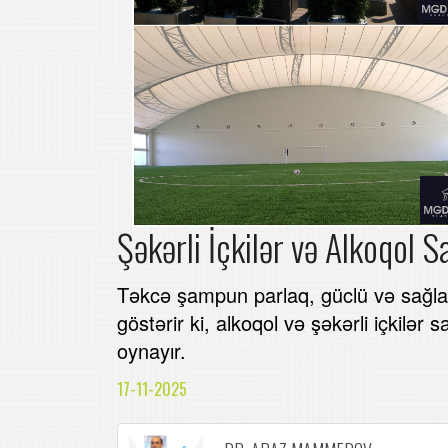
Şəkərli İçkilər və Alkoqol
Təkcə şampun parlaq, güclü və sağlam 
göstərir ki, alkoqol və şəkərli içkilə
oynayır.
17-11-2025