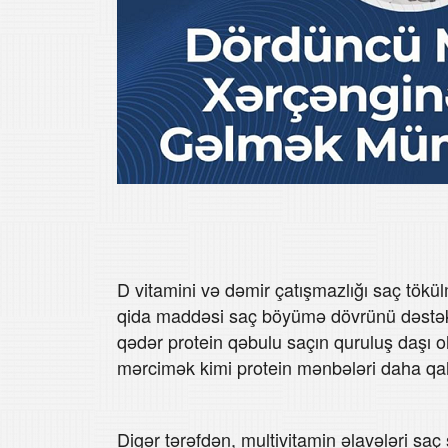
D vitamini və dəmir çatışmazlığı saç tökül
qida maddəsi saç böyümə dövrünü dəstəklə
qədər protein qəbulu saçın quruluş daşı o
mərcimək kimi protein mənbələri daha qalı
Digər tərəfdən, multivitamin əlavələri saç