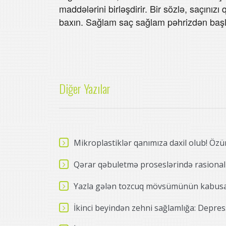
maddələrini birləşdirir. Bir sözlə, saçınız
baxın. Sağlam saç sağlam pəhrizdən başl
Diğer Yazılar
Mikroplastiklər qanımıza daxil olub! Öz
Qərar qəbuletmə proseslərində rasional
Yazla gələn tozcuq mövsümünün kabusa 
İkinci beyindən zehni sağlamlığa: Depres