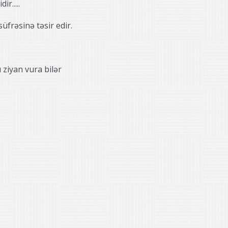
r.....
üfrəsinə təsir edir.
ı ziyan vura bilər