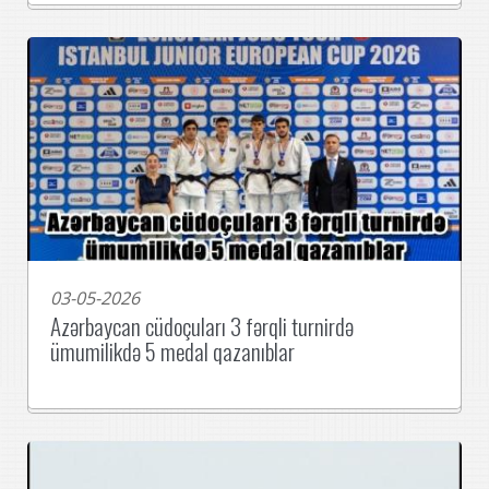
03-05-2026
Azərbaycan cüdoçuları 3 fərqli turnirdə
ümumilikdə 5 medal qazanıblar