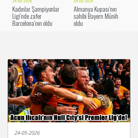
24-05-2026
24-05-2026
Kadınlar Şampiyonlar
Almanya Kupası’nın
Ligi’nde zafer
sahibi Bayern Münih
Barcelona’nın oldu
oldu
24-05-2026