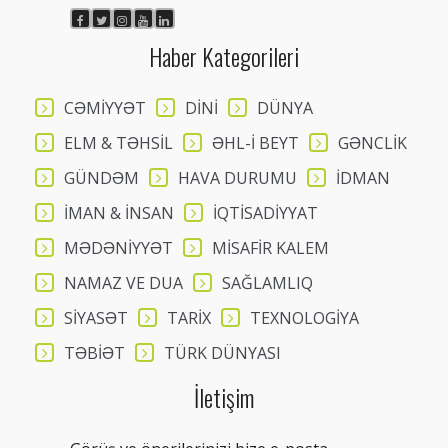
Haber Kategorileri
CƏMİYYƏT
DİNİ
DÜNYA
ELM & TƏHSİL
ƏHL-İ BEYT
GƏNCLİK
GÜNDƏM
HAVA DURUMU
İDMAN
İMAN & İNSAN
İQTİSADİYYAT
MƏDƏNİYYƏT
MİSAFİR KALEM
NAMAZ VE DUA
SAĞLAMLIQ
SİYASƏT
TARİX
TEXNOLOGİYA
TƏBİƏT
TÜRK DÜNYASI
İletişim