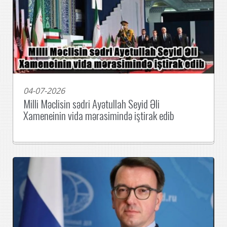
04-07-2026
Milli Məclisin sədri Ayətullah Seyid Əli
Xameneinin vida mərasimində iştirak edib