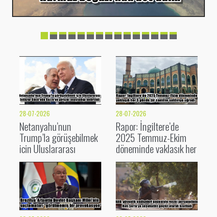
28-07-2026
28-07-2026
Netanyahu’nun
Rapor: İngiltere’de
Trump’la görüşebilmek
2025 Temmuz-Ekim
için Uluslararası
döneminde yaklaşık her
İstikrar Gücü’nün
5 günde bir camiler
Gazze’ye girişini
saldırıya uğradı
onayladığı belirtildi