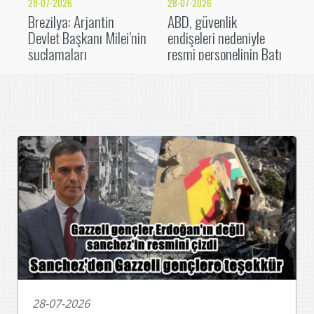
28-07-2026
28-07-2026
Brezilya: Arjantin
ABD, güvenlik
Devlet Başkanı Milei’nin
endişeleri nedeniyle
suçlamaları
resmi personelinin Batı
”görülmemiş bir
Şeria’ya seyahatini
provokasyon”
geçici olarak kısıtladı
28-07-2026