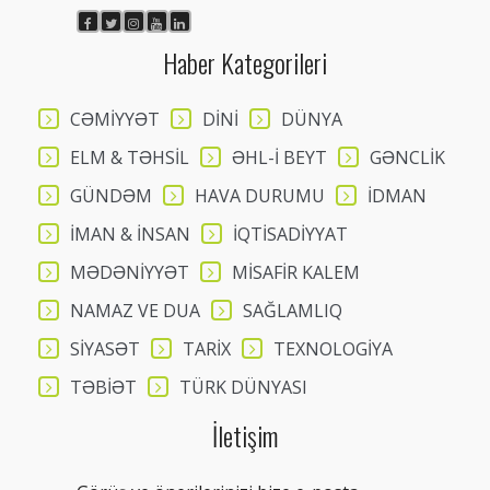
Haber Kategorileri
CƏMİYYƏT
DİNİ
DÜNYA
ELM & TƏHSİL
ƏHL-İ BEYT
GƏNCLİK
GÜNDƏM
HAVA DURUMU
İDMAN
İMAN & İNSAN
İQTİSADİYYAT
MƏDƏNİYYƏT
MİSAFİR KALEM
NAMAZ VE DUA
SAĞLAMLIQ
SİYASƏT
TARİX
TEXNOLOGİYA
TƏBİƏT
TÜRK DÜNYASI
İletişim