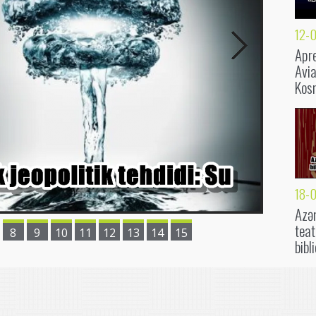
12-
Apre
Avia
Kos
18-
Azə
teat
8
9
10
11
12
13
14
15
bibl
nəş