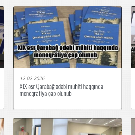
12-02-2026
XIX əsr Qarabağ ədəbi mühiti haqqında
monoqrafiya çap olunub