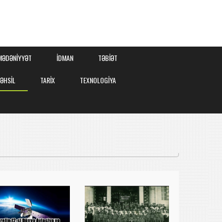
MƏDƏNİYYƏT
İDMAN
TƏBİƏT
TƏHSİL
TARİX
TEXNOLOGİYA