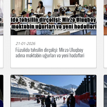
21-01-2026
Füzulidə təhsilin dirçəlişi: Mirzə Uluqbəy
adına məktəbin uğurları və yeni hədəfləri