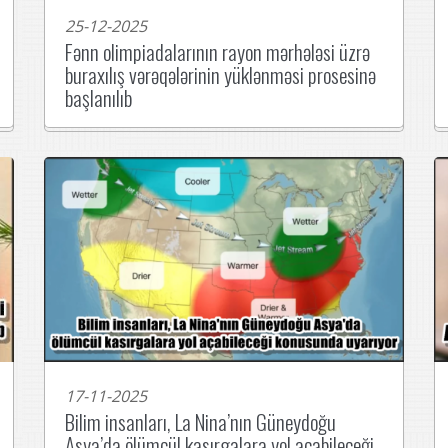
25-12-2025
Fənn olimpiadalarının rayon mərhələsi üzrə
buraxılış vərəqələrinin yüklənməsi prosesinə
başlanılıb
17-11-2025
Bilim insanları, La Nina’nın Güneydoğu
Asya’da ölümcül kasırgalara yol açabileceği