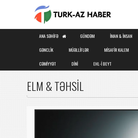
ANA SƏHIFƏ
GÜNDƏM
İMAN & İNSAN
GƏNCLİK
MÜƏLLİFLƏR
MİSAFİR KALEM
CƏMİYYƏT
DİNİ
EHL-İ BEYT
ELM & TƏHSİL