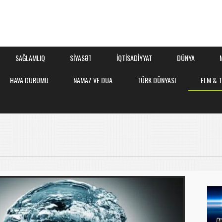
SAĞLAMLIQ
SİYASƏT
İQTİSADİYYAT
DÜNYA
HAVA DURUMU
NAMAZ VE DUA
TÜRK DÜNYASI
ELM & 