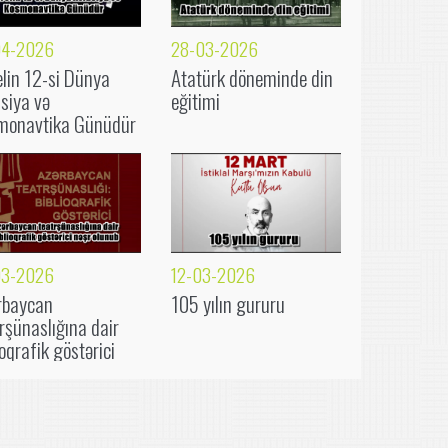
04-2026
28-03-2026
lin 12-si Dünya
Atatürk döneminde din
siya və
eğitimi
monavtika Günüdür
03-2026
12-03-2026
rbaycan
105 yılın gururu
rşünaslığına dair
ioqrafik göstərici
r olunub