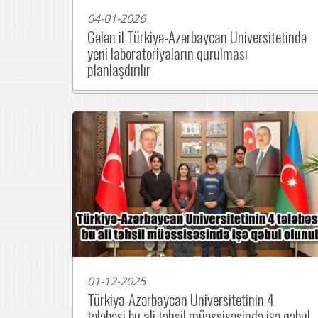
04-01-2026
Gələn il Türkiyə-Azərbaycan Universitetində
yeni laboratoriyaların qurulması
planlaşdırılır
01-12-2025
Türkiyə-Azərbaycan Universitetinin 4
tələbəsi bu ali təhsil müəssisəsində işə qəbul