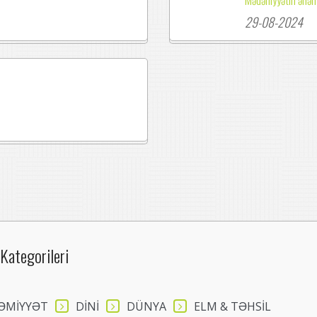
29-08-2024
Kategorileri
ƏMİYYƏT
DİNİ
DÜNYA
ELM & TƏHSİL