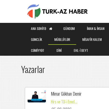
ANA SƏHIFƏ
GÜNDƏM
İMAN & İNSAN
GƏNCLİK
MÜƏLLİFLƏR
MİSAFİR KALEM
CƏMİYYƏT
DİNİ
EHL-İ BEYT
Yazarlar
Mimar Gökhan Demir
Hirs ve Tûl-i Emel....