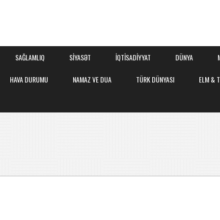
SAĞLAMLIQ
SİYASƏT
İQTİSADİYYAT
DÜNYA
HAVA DURUMU
NAMAZ VE DUA
TÜRK DÜNYASI
ELM & 