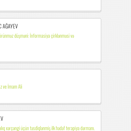
C AĞAYEV
örünməz düşməni: İnformasiya çirklənməsi və
z ve İmam Ali
EV
lıq xərçəngi üçün təsdiqlənmiş ilk hədəf terapiya dərmanı.