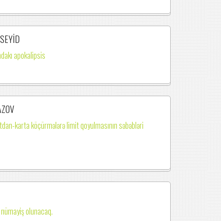
 SEYİD
ndakı apokalipsis
AZOV
dan-karta köçürmələrə limit qoyulmasının səbəbləri
m nümayiş olunacaq.