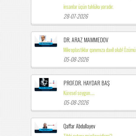
insanlar üçün təhlükə yaradır.
28-07-2026
DR. ARAZ MAMMEDOV
Mikroplastiklər qanımıza daxil olub! Özümü
05-08-2026
PROF.DR. HAYDAR BAŞ
Küresel soygun.....
05-08-2026
Qaffar Abdullayev
Tibbi çətənə müalicəvidirmi?