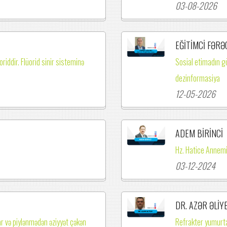
03-08-2026
EĞİTİMCİ FƏRƏ
riddir. Flüorid sinir sisteminə
Sosial etimadın g
dezinformasiya
12-05-2026
ADEM BİRİNCİ
Hz. Hatice Annemi
03-12-2024
DR. AZƏR ƏLİY
ılar və piylənmədən əziyyət çəkən
Refrakter yumurta