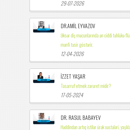
29-07-2026
DR.AMİL EYVAZOV
Əksər diş məcunlarında ən ciddi təhlükə flüo
mənfi təsir göstərir.
12-04-2026
İZZET YAŞAR
Tasarruf etmek zaruret midir?
17-05-2024
DR. RASUL BABAYEV
Həddindən artıq istilər ürək xəstələri, yaşl