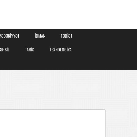
MƏDƏNİYYƏT
İDMAN
TƏBİƏT
TƏHSİL
TARİX
TEXNOLOGİYA