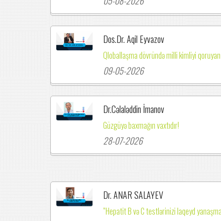
05-08-2026
Dos.Dr. Aqil Eyvazov
Qloballaşma dövründə milli kimliyi qoruyan
09-05-2026
Dr.Cəlaləddin İmanov
Güzgüyə baxmağın vaxtıdır!
28-07-2026
Dr. ANAR SALAYEV
”Hepatit B və C testlərinizi laqeyd yanaşma