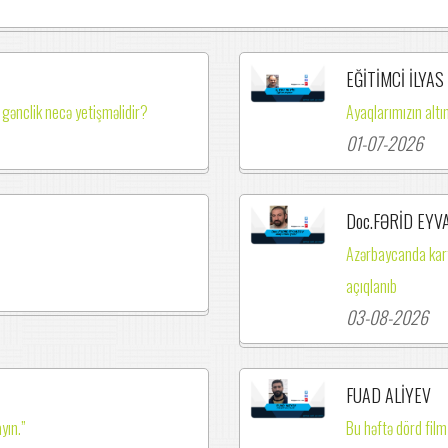
EĞİTİMCİ İLYAS
 gənclik necə yetişməlidir?
Ayaqlarımızın altı
01-07-2026
Doc.FƏRİD EYV
Azərbaycanda kart
açıqlanıb
03-08-2026
FUAD ALİYEV
yın.”
Bu həftə dörd fil