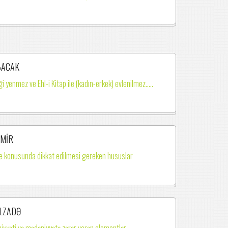
BACAK
iği yenmez ve Ehl-i Kitap ile (kadın-erkek) evlenilmez.….
EMİR
 konusunda dikkat edilmesi gereken hususlar
LZADƏ
iyyəti və mədəniyyətə zərər verən elementlər