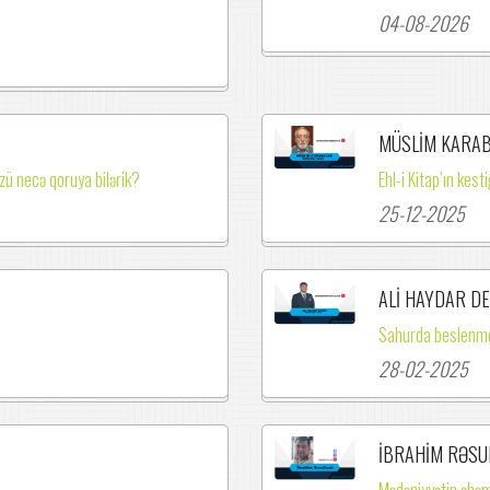
04-08-2026
MÜSLİM KARA
zü necə qoruya bilərik?
Ehl-i Kitap’ın kest
25-12-2025
ALİ HAYDAR D
Sahurda beslenme
28-02-2025
İBRAHİM RƏSU
Mədəniyyətin əhəm