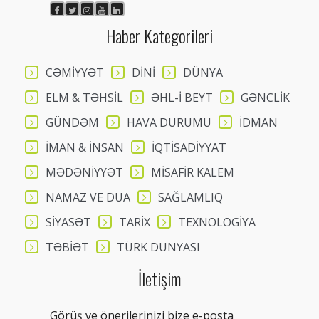
Haber Kategorileri
CƏMİYYƏT
DİNİ
DÜNYA
ELM & TƏHSİL
ƏHL-İ BEYT
GƏNCLİK
GÜNDƏM
HAVA DURUMU
İDMAN
İMAN & İNSAN
İQTİSADİYYAT
MƏDƏNİYYƏT
MİSAFİR KALEM
NAMAZ VE DUA
SAĞLAMLIQ
SİYASƏT
TARİX
TEXNOLOGİYA
TƏBİƏT
TÜRK DÜNYASI
İletişim
Görüş ve önerilerinizi bize e-posta