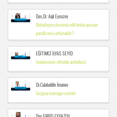
Dos.Dr. Aqil Eyvazov
Qloballaşma dövründə milli kimliyi qoruyan
gənclik necə yetişməlidir?
EĞİTİMCİ İLYAS SEYİD
Ayaqlarımızın altındakı apokalipsis
Dr.Cəlaləddin İmanov
Güzgüyə baxmağın vaxtıdır!
Doc.FƏRİD EYVAZOV