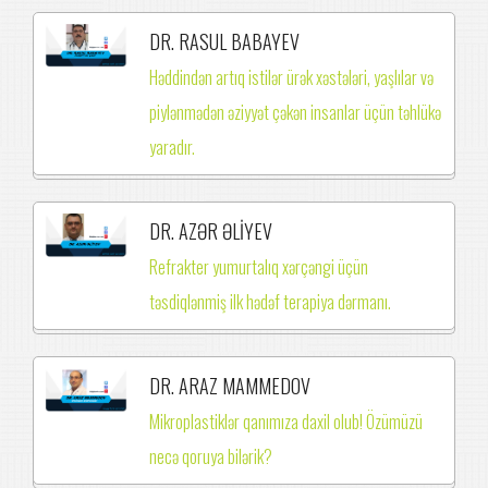
DR. RASUL BABAYEV
Həddindən artıq istilər ürək xəstələri, yaşlılar və
piylənmədən əziyyət çəkən insanlar üçün təhlükə
yaradır.
DR. AZƏR ƏLİYEV
Refrakter yumurtalıq xərçəngi üçün
təsdiqlənmiş ilk hədəf terapiya dərmanı.
DR. ARAZ MAMMEDOV
Mikroplastiklər qanımıza daxil olub! Özümüzü
necə qoruya bilərik?