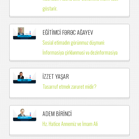
göstərir.
EĞİTİMCİ FƏRƏC AĞAYEV
Sosial etimadın görünməz düşməni:
İnformasiya çirklənməsi və dezinformasiya
İZZET YAŞAR
Tasarruf etmek zaruret midir?
ADEM BİRİNCİ
Hz. Hatice Annemiz ve İmam Ali