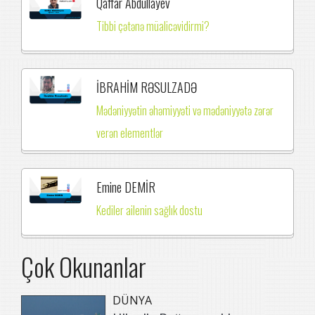
Qaffar Abdullayev
Tibbi çətənə müalicəvidirmi?
İBRAHİM RƏSULZADƏ
Mədəniyyətin əhəmiyyəti və mədəniyyətə zərər
verən elementlər
Emine DEMİR
Kediler ailenin sağlık dostu
Çok Okunanlar
DÜNYA