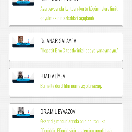
Azərbaycanda kartdan-karta köçürmələrə limit
qoyulmasının səbəbləri açıqlanıb
Dr. ANAR SALAYEV
”Hepatit B və C testlərinizi laqeyd yanaşmayın.”
FUAD ALİYEV
Bu həftə dörd film nümayiş olunacaq.
DR.AMİL EYVAZOV
Əksər diş məcunlarında ən ciddi təhlükə
flüoriddir. Flüorid sinir sisteminə mənfi təsir