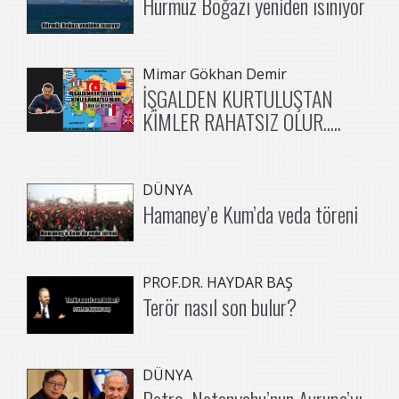
Hürmüz Boğazı yeniden ısınıyor
Mimar Gökhan Demir
İŞGALDEN KURTULUŞTAN
KİMLER RAHATSIZ OLUR.....
DÜNYA
Hamaney’e Kum’da veda töreni
PROF.DR. HAYDAR BAŞ
Terör nasıl son bulur?
DÜNYA
Petro, Netanyahu’nun Avrupa’yı