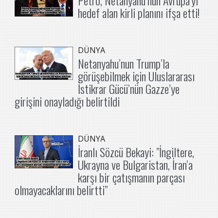
hedef alan kirli planını ifşa etti!
DÜNYA
Netanyahu’nun Trump’la
görüşebilmek için Uluslararası
İstikrar Gücü’nün Gazze’ye
girişini onayladığı belirtildi
DÜNYA
İranlı Sözcü Bekayi: ”İngiltere,
Ukrayna ve Bulgaristan, İran’a
karşı bir çatışmanın parçası
olmayacaklarını belirtti”