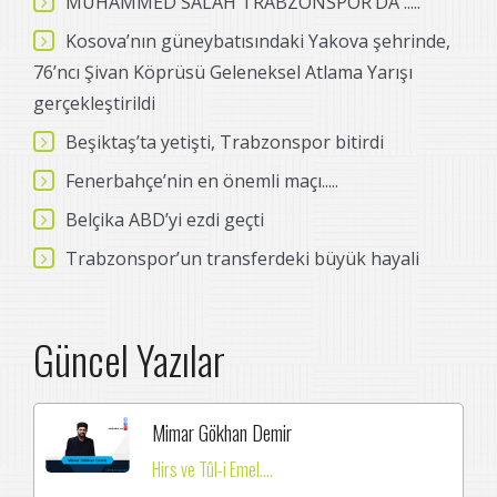
MUHAMMED SALAH TRABZONSPOR’DA .....
Kosova’nın güneybatısındaki Yakova şehrinde,
76’ncı Şivan Köprüsü Geleneksel Atlama Yarışı
gerçekleştirildi
Beşiktaş’ta yetişti, Trabzonspor bitirdi
Fenerbahçe’nin en önemli maçı.....
Belçika ABD’yi ezdi geçti
Trabzonspor’un transferdeki büyük hayali
Güncel Yazılar
Mimar Gökhan Demir
Hirs ve Tûl-i Emel....