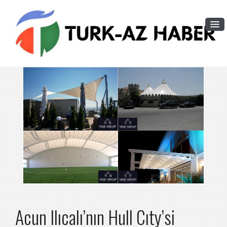
Acun Ilıcalı’nın Hull Cıty’si