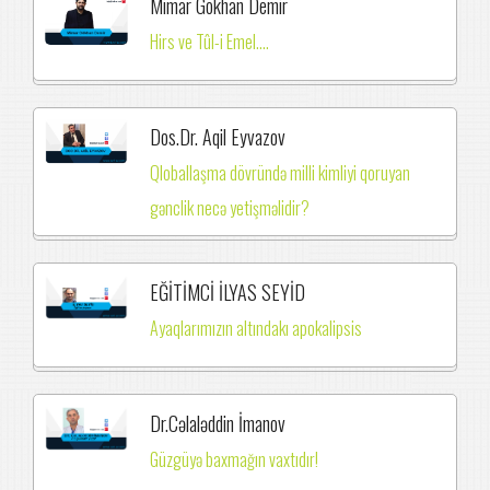
Mimar Gökhan Demir
Hirs ve Tûl-i Emel....
Dos.Dr. Aqil Eyvazov
Qloballaşma dövründə milli kimliyi qoruyan
gənclik necə yetişməlidir?
EĞİTİMCİ İLYAS SEYİD
Ayaqlarımızın altındakı apokalipsis
Dr.Cəlaləddin İmanov
Güzgüyə baxmağın vaxtıdır!