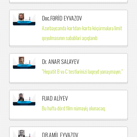
Doc.FƏRİD EYVAZOV
Azərbaycanda kartdan-karta köçürmələrə limit
qoyulmasının səbəbləri açıqlanıb
Dr. ANAR SALAYEV
”Hepatit B və C testlərinizi laqeyd yanaşmayın.”
FUAD ALİYEV
Bu həftə dörd film nümayiş olunacaq.
DR.AMİL EYVAZOV