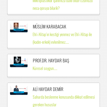
Mikroplastiklər qanımıza daxil olub! Özümüzü
necə qoruya bilərik?
MÜSLİM KARABACAK
Ehl-i Kitap’ın kestiği yenmez ve Ehl-i Kitap ile
(kadın-erkek) evlenilmez.….
PROF.DR. HAYDAR BAŞ
Küresel soygun.....
ALİ HAYDAR DEMİR
Sahurda beslenme konusunda dikkat edilmesi
gereken hususlar