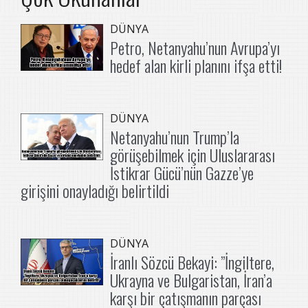
DÜNYA
Petro, Netanyahu’nun Avrupa’yı
hedef alan kirli planını ifşa etti!
DÜNYA
Netanyahu’nun Trump’la
görüşebilmek için Uluslararası
İstikrar Gücü’nün Gazze’ye
girişini onayladığı belirtildi
DÜNYA
İranlı Sözcü Bekayi: ”İngiltere,
Ukrayna ve Bulgaristan, İran’a
karşı bir çatışmanın parçası