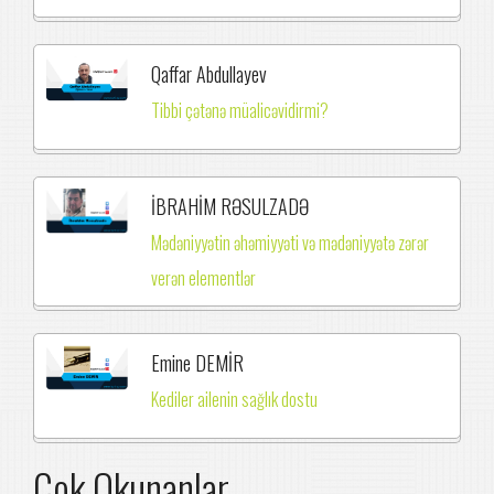
Qaffar Abdullayev
Tibbi çətənə müalicəvidirmi?
İBRAHİM RƏSULZADƏ
Mədəniyyətin əhəmiyyəti və mədəniyyətə zərər
verən elementlər
Emine DEMİR
Kediler ailenin sağlık dostu
Çok Okunanlar