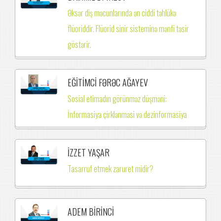
Əksər diş məcunlarında ən ciddi təhlükə
flüoriddir. Flüorid sinir sisteminə mənfi təsir
göstərir.
EĞİTİMCİ FƏRƏC AĞAYEV
Sosial etimadın görünməz düşməni:
İnformasiya çirklənməsi və dezinformasiya
İZZET YAŞAR
Tasarruf etmek zaruret midir?
ADEM BİRİNCİ