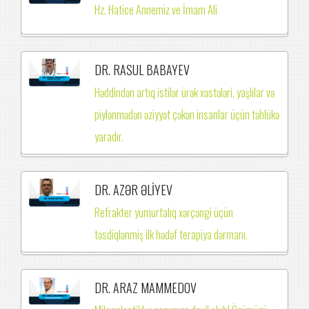
Hz. Hatice Annemiz ve İmam Ali
DR. RASUL BABAYEV
Həddindən artıq istilər ürək xəstələri, yaşlılar və
piylənmədən əziyyət çəkən insanlar üçün təhlükə
yaradır.
DR. AZƏR ƏLİYEV
Refrakter yumurtalıq xərçəngi üçün
təsdiqlənmiş ilk hədəf terapiya dərmanı.
DR. ARAZ MAMMEDOV