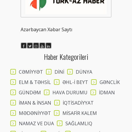
Azərbaycan Xəbər Saytı
Haber Kategorileri
CƏMİYYƏT
DİNİ
DÜNYA
ELM & TƏHSİL
ƏHL-İ BEYT
GƏNCLİK
GÜNDƏM
HAVA DURUMU
İDMAN
İMAN & İNSAN
İQTİSADİYYAT
MƏDƏNİYYƏT
MİSAFİR KALEM
NAMAZ VE DUA
SAĞLAMLIQ