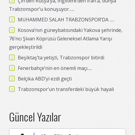
Çin’den Rusya’ya, İngiltere’den İran’a, dünya
Trabzonspor’u konuşuyor…..
MUHAMMED SALAH TRABZONSPOR’DA .....
Kosova’nın güneybatısındaki Yakova şehrinde,
76’ncı Şivan Köprüsü Geleneksel Atlama Yarışı
gerçekleştirildi
Beşiktaş’ta yetişti, Trabzonspor bitirdi
Fenerbahçe’nin en önemli maçı.....
Belçika ABD’yi ezdi geçti
Trabzonspor’un transferdeki büyük hayali
Güncel Yazılar