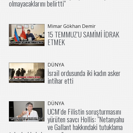
olmayacaklarını belirtti”
Mimar Gökhan Demir
15 TEMMUZ’U SAMİMİ İDRAK
ETMEK
DÜNYA
İsrail ordusunda iki kadın asker
intihar etti
DÜNYA
UCM’de Filistin soruşturmasını
yürüten savcı Hollis: ”Netanyahu
ve Gallant hakkındaki tutuklama