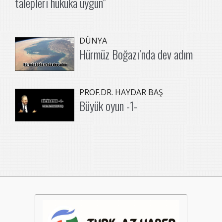
talepleri hukuka uygun”
DÜNYA
Hürmüz Boğazı’nda dev adım
PROF.DR. HAYDAR BAŞ
Büyük oyun -1-