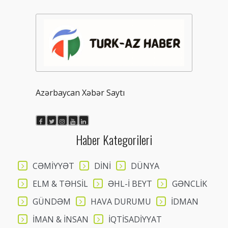
Azərbaycan Xəbər Saytı
Haber Kategorileri
CƏMİYYƏT
DİNİ
DÜNYA
ELM & TƏHSİL
ƏHL-İ BEYT
GƏNCLİK
GÜNDƏM
HAVA DURUMU
İDMAN
İMAN & İNSAN
İQTİSADİYYAT