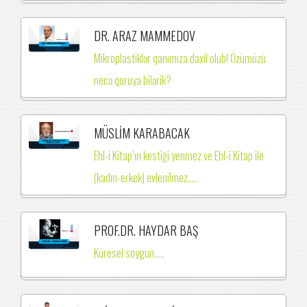
DR. ARAZ MAMMEDOV
Mikroplastiklər qanımıza daxil olub! Özümüzü
necə qoruya bilərik?
MÜSLİM KARABACAK
Ehl-i Kitap’ın kestiği yenmez ve Ehl-i Kitap ile
(kadın-erkek) evlenilmez.….
PROF.DR. HAYDAR BAŞ
Küresel soygun.....