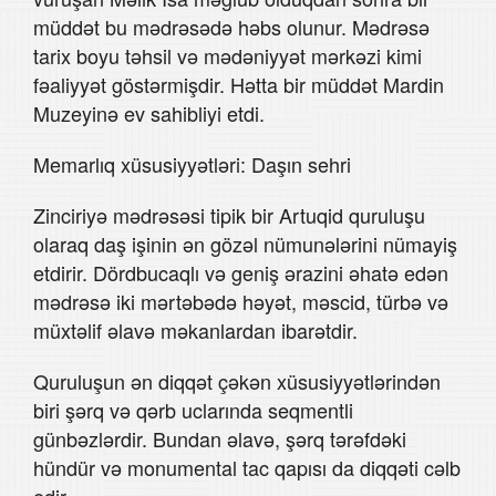
müddət bu mədrəsədə həbs olunur. Mədrəsə
tarix boyu təhsil və mədəniyyət mərkəzi kimi
fəaliyyət göstərmişdir. Hətta bir müddət Mardin
Muzeyinə ev sahibliyi etdi.
Memarlıq xüsusiyyətləri: Daşın sehri
Zinciriyə mədrəsəsi tipik bir Artuqid quruluşu
olaraq daş işinin ən gözəl nümunələrini nümayiş
etdirir. Dördbucaqlı və geniş ərazini əhatə edən
mədrəsə iki mərtəbədə həyət, məscid, türbə və
müxtəlif əlavə məkanlardan ibarətdir.
Quruluşun ən diqqət çəkən xüsusiyyətlərindən
biri şərq və qərb uclarında seqmentli
günbəzlərdir. Bundan əlavə, şərq tərəfdəki
hündür və monumental tac qapısı da diqqəti cəlb
edir.