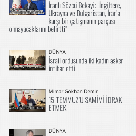
İranlı Sözcü Bekayi: ”İngiltere,
Ukrayna ve Bulgaristan, İran’a
karşı bir çatışmanın parçası
olmayacaklarını belirtti”
DÜNYA
İsrail ordusunda iki kadın asker
intihar etti
Mimar Gökhan Demir
15 TEMMUZ’U SAMİMİ İDRAK
ETMEK
DÜNYA