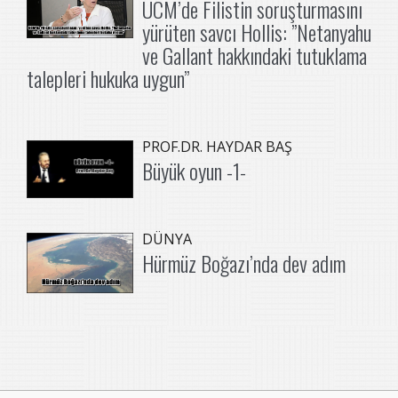
UCM’de Filistin soruşturmasını
yürüten savcı Hollis: ”Netanyahu
ve Gallant hakkındaki tutuklama
talepleri hukuka uygun”
PROF.DR. HAYDAR BAŞ
Büyük oyun -1-
DÜNYA
Hürmüz Boğazı’nda dev adım