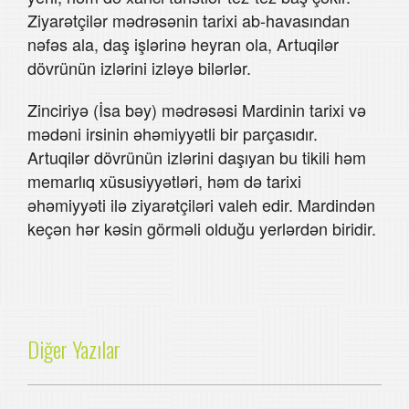
Ziyarətçilər mədrəsənin tarixi ab-havasından
nəfəs ala, daş işlərinə heyran ola, Artuqilər
dövrünün izlərini izləyə bilərlər.
Zinciriyə (İsa bəy) mədrəsəsi Mardinin tarixi və
mədəni irsinin əhəmiyyətli bir parçasıdır.
Artuqilər dövrünün izlərini daşıyan bu tikili həm
memarlıq xüsusiyyətləri, həm də tarixi
əhəmiyyəti ilə ziyarətçiləri valeh edir. Mardindən
keçən hər kəsin görməli olduğu yerlərdən biridir.
Diğer Yazılar