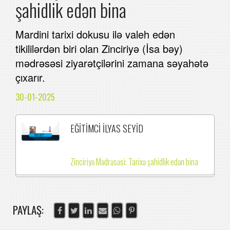
şahidlik edən bina
Mardini tarixi dokusu ilə valeh edən
tikililərdən biri olan Zinciriyə (İsa bəy)
mədrəsəsi ziyarətçilərini zamana səyahətə
çıxarır.
30-01-2025
EĞİTİMCİ İLYAS SEYİD
Zinciriyə Mədrəsəsi: Tarixə şahidlik edən bina
PAYLAŞ: