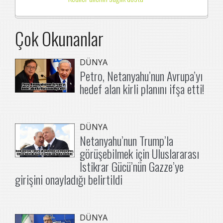
Çok Okunanlar
DÜNYA
Petro, Netanyahu’nun Avrupa’yı
hedef alan kirli planını ifşa etti!
DÜNYA
Netanyahu’nun Trump’la
görüşebilmek için Uluslararası
İstikrar Gücü’nün Gazze’ye
girişini onayladığı belirtildi
DÜNYA