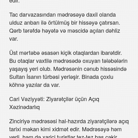
Tac darvazasından mədrəsəyə daxil olanda
ulduz anbarı ilə örtülmüş bir hissəyə çatırsan.
Qərb tərəfdə həyətə və məscidə açılan dəhliz
var.
Üst mərtəbə əsasən kiçik otaqlardan ibarətdir.
Bu otaqlar vaxtilə mədrəsədə oxuyan tələbələrin
yaşayış yeri olub. Mədrəsənin cənub hissəsində
Sultan İsanın türbəsi yerləşir. Binada çoxlu
köhnə yazılar da var.
Cari Vəziyyəti: Ziyarətçilər üçün Açıq
Xəzinədarlıq
Zinciriyə mədrəsəsi hal-hazırda ziyarətçilərə açıq
tarixi məkan kimi xidmət edir. Mədrəsəyə həm
yerli, həm də xarici turistlər tez-tez baş çəkir.