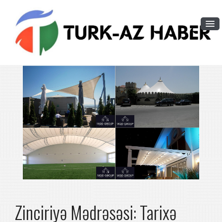
Zinciriyə Mədrəsəsi: Tarixə