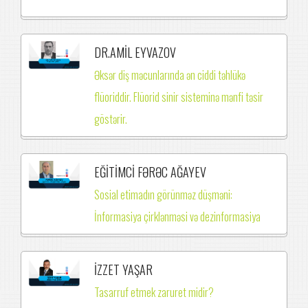
DR.AMİL EYVAZOV
Əksər diş məcunlarında ən ciddi təhlükə
flüoriddir. Flüorid sinir sisteminə mənfi təsir
göstərir.
EĞİTİMCİ FƏRƏC AĞAYEV
Sosial etimadın görünməz düşməni:
İnformasiya çirklənməsi və dezinformasiya
İZZET YAŞAR
Tasarruf etmek zaruret midir?