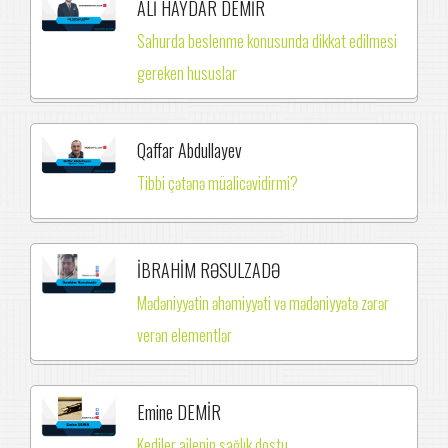
ALİ HAYDAR DEMİR
Sahurda beslenme konusunda dikkat edilmesi
gereken hususlar
Qaffar Abdullayev
Tibbi çətənə müalicəvidirmi?
İBRAHİM RƏSULZADƏ
Mədəniyyətin əhəmiyyəti və mədəniyyətə zərər
verən elementlər
Emine DEMİR
Kediler ailenin sağlık dostu