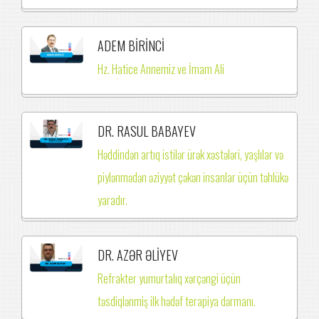
ADEM BİRİNCİ
Hz. Hatice Annemiz ve İmam Ali
DR. RASUL BABAYEV
Həddindən artıq istilər ürək xəstələri, yaşlılar və
piylənmədən əziyyət çəkən insanlar üçün təhlükə
yaradır.
DR. AZƏR ƏLİYEV
Refrakter yumurtalıq xərçəngi üçün
təsdiqlənmiş ilk hədəf terapiya dərmanı.