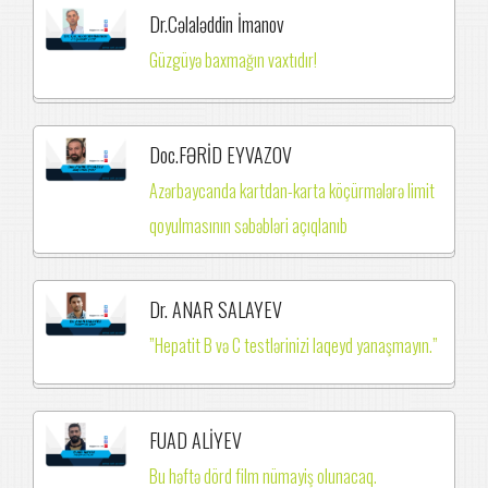
Dr.Cəlaləddin İmanov
Güzgüyə baxmağın vaxtıdır!
Doc.FƏRİD EYVAZOV
Azərbaycanda kartdan-karta köçürmələrə limit
qoyulmasının səbəbləri açıqlanıb
Dr. ANAR SALAYEV
”Hepatit B və C testlərinizi laqeyd yanaşmayın.”
FUAD ALİYEV
Bu həftə dörd film nümayiş olunacaq.