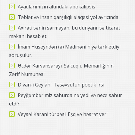
Ayaqlarımızın altındakı apokalipsis
Təbiət və insan qarşılıqlı əlaqəsi yol ayrıcında
Axirəti sənin sərmayən, bu dünyanı isə ticarət
məkanı hesab et.
İmam Hüseyndən (ə) Mədinəni niyə tərk etdiyi
soruşulur.
Əcdər Karvansarayı: Səlcuqlu Memarlığının
Zərif Nümunəsi
Divan-i Geylani: Təsəvvüfün poetik irsi
Peyğəmbərimiz sahurda nə yedi və necə sahur
etdi?
Veysəl Karani türbəsi: Eşq və həsrət yeri