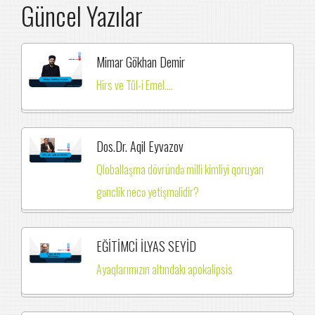
Güncel Yazılar
Mimar Gökhan Demir
Hirs ve Tûl-i Emel....
Dos.Dr. Aqil Eyvazov
Qloballaşma dövründə milli kimliyi qoruyan
gənclik necə yetişməlidir?
EĞİTİMCİ İLYAS SEYİD
Ayaqlarımızın altındakı apokalipsis