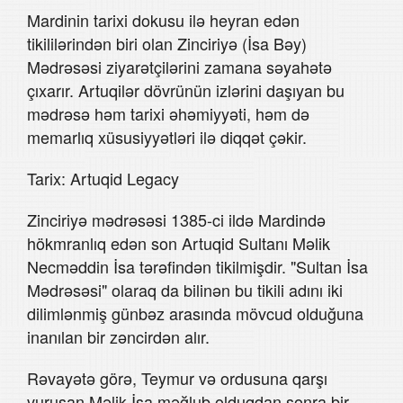
Mardinin tarixi dokusu ilə heyran edən
tikililərindən biri olan Zinciriyə (İsa Bəy)
Mədrəsəsi ziyarətçilərini zamana səyahətə
çıxarır. Artuqilər dövrünün izlərini daşıyan bu
mədrəsə həm tarixi əhəmiyyəti, həm də
memarlıq xüsusiyyətləri ilə diqqət çəkir.
Tarix: Artuqid Legacy
Zinciriyə mədrəsəsi 1385-ci ildə Mardində
hökmranlıq edən son Artuqid Sultanı Məlik
Necməddin İsa tərəfindən tikilmişdir. "Sultan İsa
Mədrəsəsi" olaraq da bilinən bu tikili adını iki
dilimlənmiş günbəz arasında mövcud olduğuna
inanılan bir zəncirdən alır.
Rəvayətə görə, Teymur və ordusuna qarşı
vuruşan Məlik İsa məğlub olduqdan sonra bir