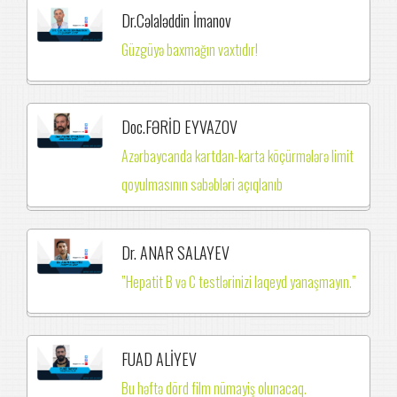
Dr.Cəlaləddin İmanov
Güzgüyə baxmağın vaxtıdır!
Doc.FƏRİD EYVAZOV
Azərbaycanda kartdan-karta köçürmələrə limit
qoyulmasının səbəbləri açıqlanıb
Dr. ANAR SALAYEV
”Hepatit B və C testlərinizi laqeyd yanaşmayın.”
FUAD ALİYEV
Bu həftə dörd film nümayiş olunacaq.