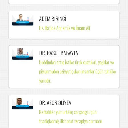
ADEM BİRİNCİ
Hz. Hatice Annemiz ve İmam Ali
DR. RASUL BABAYEV
Həddindən artıq istilər ürək xəstələri, yaşlılar və
piylənmədən əziyyət çəkən insanlar üçün təhlükə
yaradır.
DR. AZƏR ƏLİYEV
Refrakter yumurtalıq xərçəngi üçün
təsdiqlənmiş ilk hədəf terapiya dərmanı.