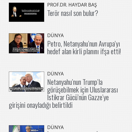
PROF.DR. HAYDAR BAŞ
Terör nasıl son bulur?
DÜNYA
Petro, Netanyahu’nun Avrupa’yı
hedef alan kirli planını ifşa etti!
DÜNYA
Netanyahu’nun Trump’la
görüşebilmek için Uluslararası
İstikrar Gücü’nün Gazze’ye
girişini onayladığı belirtildi
DÜNYA