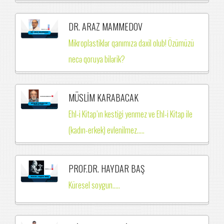
DR. ARAZ MAMMEDOV
Mikroplastiklər qanımıza daxil olub! Özümüzü
necə qoruya bilərik?
MÜSLİM KARABACAK
Ehl-i Kitap’ın kestiği yenmez ve Ehl-i Kitap ile
(kadın-erkek) evlenilmez.….
PROF.DR. HAYDAR BAŞ
Küresel soygun.....