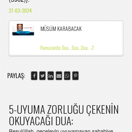
27-03-2024
MÜSLİM KARABACAK
Ramazanda; Dua... Dua...Dua.. -2
PAYLAŞ:
5-UYUMA ZORLUĞU ÇEKENİN
OKUYACAĞI DUA:
Resulüllah, geceleyin uyuyamayan sahabiye