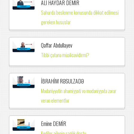
ALİ HAYDAR DEMİR
Sahurda beslenme konusunda dikkat edilmesi
gereken hususlar
Qaffar Abdullayev
Tibbi çətənə müalicəvidirmi?
İBRAHİM RƏSULZADƏ
Mədəniyyətin əhəmiyyəti və mədəniyyətə zərər
verən elementlər
Emine DEMİR
Kediler ailenin sağlık dostu