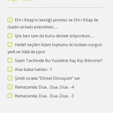
Ehl-i Kitap’ın kestiği yenmez ve Ehl-i Kitap ile
(kadın-erkek) evlenilmez.….
İşte ben tam da bunu demek istiyordum…..
Hedef seçilen İslam toplumu iki koldan vurgun
yedi ve hâlâ da yiyor
İslam Tarihinde Bu Yücelikte Kaç Kişi Bilirsiniz?
Ana-baba hakları -1
Şimdi sırada ”Dinsel Dönüşüm” var
Ramazanda; Dua... Dua...Dua.. -4
Ramazanda; Dua... Dua...Dua.. -3