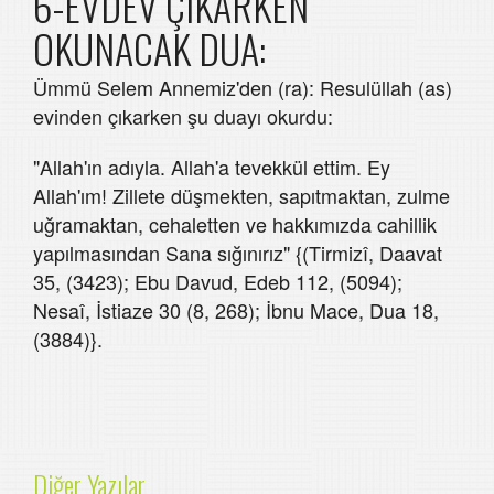
6-EVDEV ÇIKARKEN
OKUNACAK DUA:
Ümmü Selem Annemiz'den (ra): Resulüllah (as)
evinden çıkarken şu duayı okurdu:
"Allah'ın adıyla. Allah'a tevekkül ettim. Ey
Allah'ım! Zillete düşmekten, sapıtmaktan, zulme
uğramaktan, cehaletten ve hakkımızda cahillik
yapılmasından Sana sığınırız" {(Tirmizî, Daavat
35, (3423); Ebu Davud, Edeb 112, (5094);
Nesaî, İstiaze 30 (8, 268); İbnu Mace, Dua 18,
(3884)}.
Diğer Yazılar