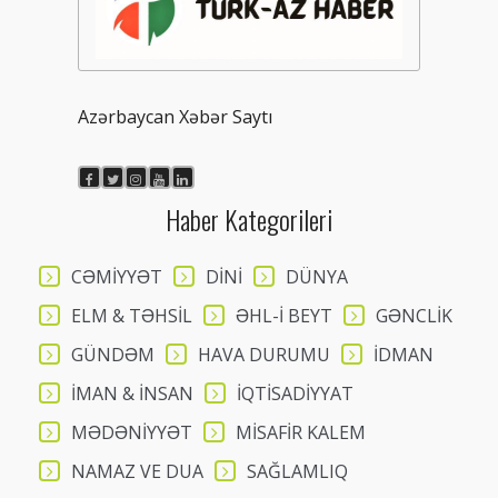
Azərbaycan Xəbər Saytı
Haber Kategorileri
CƏMİYYƏT
DİNİ
DÜNYA
ELM & TƏHSİL
ƏHL-İ BEYT
GƏNCLİK
GÜNDƏM
HAVA DURUMU
İDMAN
İMAN & İNSAN
İQTİSADİYYAT
MƏDƏNİYYƏT
MİSAFİR KALEM
NAMAZ VE DUA
SAĞLAMLIQ