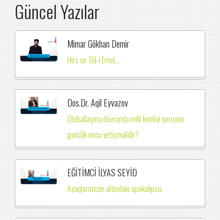
Güncel Yazılar
Mimar Gökhan Demir
Hirs ve Tûl-i Emel....
Dos.Dr. Aqil Eyvazov
Qloballaşma dövründə milli kimliyi qoruyan
gənclik necə yetişməlidir?
EĞİTİMCİ İLYAS SEYİD
Ayaqlarımızın altındakı apokalipsis