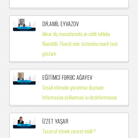
DR.AMİL EYVAZOV
Əksər diş məcunlarında ən ciddi təhlükə
flüoriddir. Flüorid sinir sisteminə mənfi təsir
göstərir.
EĞİTİMCİ FƏRƏC AĞAYEV
Sosial etimadın görünməz düşməni:
İnformasiya çirklənməsi və dezinformasiya
İZZET YAŞAR
Tasarruf etmek zaruret midir?