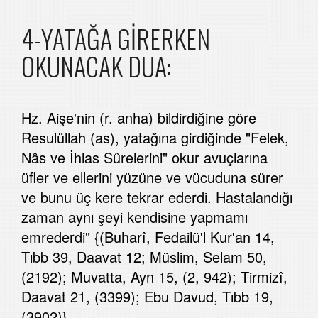
4-YATAĞA GİRERKEN
OKUNACAK DUA:
Hz. Aişe'nin (r. anha) bildirdiğine göre
Resulüllah (as), yatağına girdiğinde "Felek,
Nâs ve İhlas Sûrelerini" okur avuçlarına
üfler ve ellerini yüzüne ve vücuduna sürer
ve bunu üç kere tekrar ederdi. Hastalandığı
zaman aynı şeyi kendisine yapmamı
emrederdi" {(Buharî, Fedailü'l Kur'an 14,
Tıbb 39, Daavat 12; Müslim, Selam 50,
(2192); Muvatta, Ayn 15, (2, 942); Tirmizî,
Daavat 21, (3399); Ebu Davud, Tıbb 19,
(3902)}.