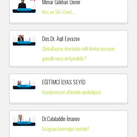
Mimar Gökhan Demir
Hirs ve Tûl-i Emel....
Dos.Dr. Aqil Eyvazov
Qloballaşma dövründə milli kimliyi qoruyan
gənclik necə yetişməlidir?
EĞİTİMCİ İLYAS SEYİD
Ayaqlarımızın altındakı apokalipsis
Dr.Cəlaləddin İmanov
Güzgüyə baxmağın vaxtıdır!