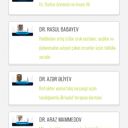
Hz. Hatice Annemiz ve İmam Ali
DR. RASUL BABAYEV
Həddindən artıq istilər ürək xəstələri, yaşlılar və
piylənmədən əziyyət çəkən insanlar üçün təhlükə
yaradır.
DR. AZƏR ƏLİYEV
Refrakter yumurtalıq xərçəngi üçün
təsdiqlənmiş ilk hədəf terapiya dərmanı.
DR. ARAZ MAMMEDOV