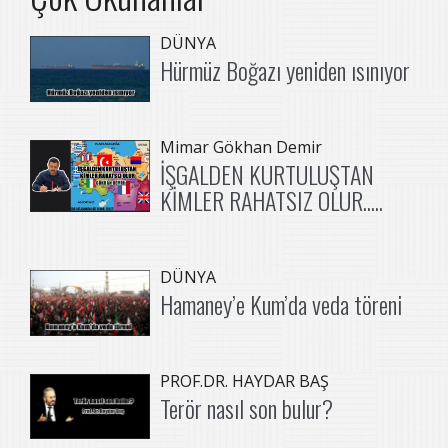
DÜNYA
Hürmüz Boğazı yeniden ısınıyor
Mimar Gökhan Demir
İŞGALDEN KURTULUŞTAN
KİMLER RAHATSIZ OLUR.....
DÜNYA
Hamaney’e Kum’da veda töreni
PROF.DR. HAYDAR BAŞ
Terör nasıl son bulur?