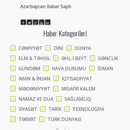
Azərbaycan Xəbər Saytı
Haber Kategorileri
CƏMİYYƏT
DİNİ
DÜNYA
ELM & TƏHSİL
ƏHL-İ BEYT
GƏNCLİK
GÜNDƏM
HAVA DURUMU
İDMAN
İMAN & İNSAN
İQTİSADİYYAT
MƏDƏNİYYƏT
MİSAFİR KALEM
NAMAZ VE DUA
SAĞLAMLIQ
SİYASƏT
TARİX
TEXNOLOGİYA
TƏBİƏT
TÜRK DÜNYASI