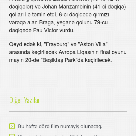
dəqiqələr) və Johan Manzambinin (41-ci dəqiqə)
qolları ilə təmin etdi. 6-cı dəqiqədə qırmızı
vərəqə alan Braga, yeganə qolunu 79-cu
dəqiqədə Pau Victor vurdu.
Qeyd edək ki, "Frayburq" və "Aston Villa"
arasında keçiriləcək Avropa Liqasının final oyunu
mayın 20-də "Beşiktaş Park"da keçiriləcək.
Diğer Yazılar
Bu həftə dörd film nümayiş olunacaq.