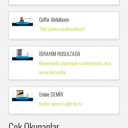
Qaffar Abdullayev
Tibbi çətənə müalicəvidirmi?
İBRAHİM RƏSULZADƏ
Mədəniyyətin əhəmiyyəti və mədəniyyətə zərər
verən elementlər
Emine DEMİR
Kediler ailenin sağlık dostu
Çok Okunanlar