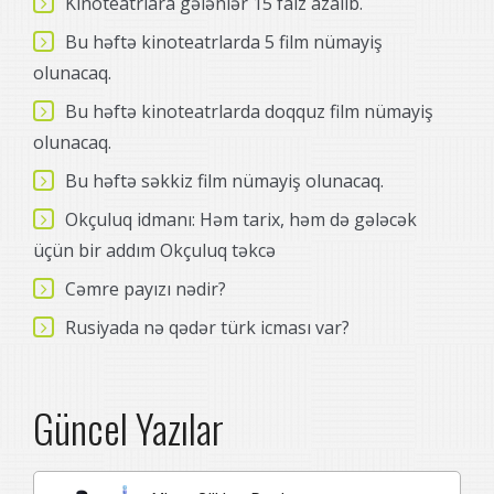
Kinoteatrlara gələnlər 15 faiz azalıb.
Bu həftə kinoteatrlarda 5 film nümayiş
olunacaq.
Bu həftə kinoteatrlarda doqquz film nümayiş
olunacaq.
Bu həftə səkkiz film nümayiş olunacaq.
Okçuluq idmanı: Həm tarix, həm də gələcək
üçün bir addım Okçuluq təkcə
Cəmre payızı nədir?
Rusiyada nə qədər türk icması var?
Güncel Yazılar