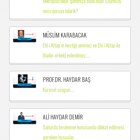
Mikroplastiklər qanımıza daxil olub! Özümüzü
necə qoruya bilərik?
MÜSLİM KARABACAK
Ehl-i Kitap’ın kestiği yenmez ve Ehl-i Kitap ile
(kadın-erkek) evlenilmez.….
PROF.DR. HAYDAR BAŞ
Küresel soygun.....
ALİ HAYDAR DEMİR
Sahurda beslenme konusunda dikkat edilmesi
gereken hususlar