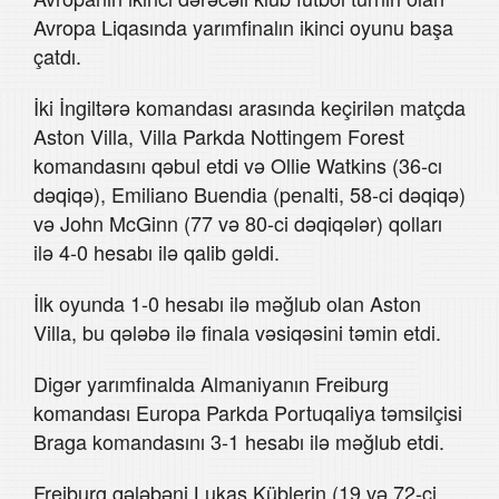
Avropa Liqasında yarımfinalın ikinci oyunu başa
çatdı.
İki İngiltərə komandası arasında keçirilən matçda
Aston Villa, Villa Parkda Nottingem Forest
komandasını qəbul etdi və Ollie Watkins (36-cı
dəqiqə), Emiliano Buendia (penalti, 58-ci dəqiqə)
və John McGinn (77 və 80-ci dəqiqələr) qolları
ilə 4-0 hesabı ilə qalib gəldi.
İlk oyunda 1-0 hesabı ilə məğlub olan Aston
Villa, bu qələbə ilə finala vəsiqəsini təmin etdi.
Digər yarımfinalda Almaniyanın Freiburg
komandası Europa Parkda Portuqaliya təmsilçisi
Braga komandasını 3-1 hesabı ilə məğlub etdi.
Freiburg qələbəni Lukas Küblerin (19 və 72-ci