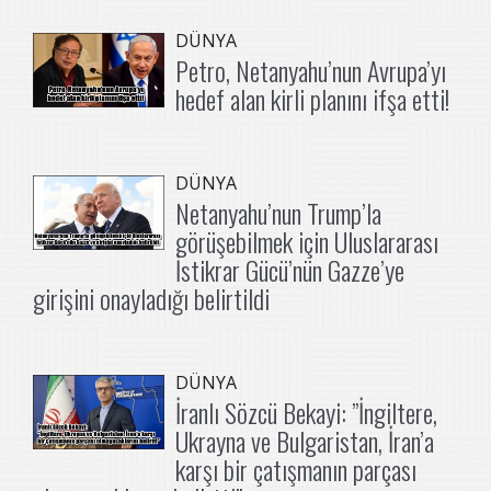
DÜNYA
Petro, Netanyahu’nun Avrupa’yı
hedef alan kirli planını ifşa etti!
DÜNYA
Netanyahu’nun Trump’la
görüşebilmek için Uluslararası
İstikrar Gücü’nün Gazze’ye
girişini onayladığı belirtildi
DÜNYA
İranlı Sözcü Bekayi: ”İngiltere,
Ukrayna ve Bulgaristan, İran’a
karşı bir çatışmanın parçası