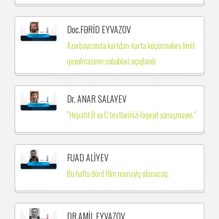
Doc.FƏRİD EYVAZOV
Azərbaycanda kartdan-karta köçürmələrə limit
qoyulmasının səbəbləri açıqlanıb
Dr. ANAR SALAYEV
”Hepatit B və C testlərinizi laqeyd yanaşmayın.”
FUAD ALİYEV
Bu həftə dörd film nümayiş olunacaq.
DR.AMİL EYVAZOV