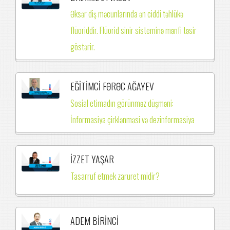
Əksər diş məcunlarında ən ciddi təhlükə
flüoriddir. Flüorid sinir sisteminə mənfi təsir
göstərir.
EĞİTİMCİ FƏRƏC AĞAYEV
Sosial etimadın görünməz düşməni:
İnformasiya çirklənməsi və dezinformasiya
İZZET YAŞAR
Tasarruf etmek zaruret midir?
ADEM BİRİNCİ