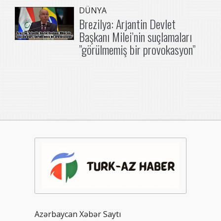
DÜNYA
Brezilya: Arjantin Devlet
Başkanı Milei’nin suçlamaları
”görülmemiş bir provokasyon”
Azərbaycan Xəbər Saytı