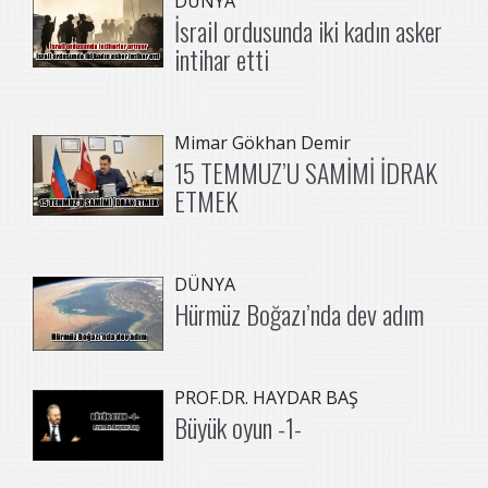
DÜNYA
İsrail ordusunda iki kadın asker
intihar etti
Mimar Gökhan Demir
15 TEMMUZ’U SAMİMİ İDRAK
ETMEK
DÜNYA
Hürmüz Boğazı’nda dev adım
PROF.DR. HAYDAR BAŞ
Büyük oyun -1-