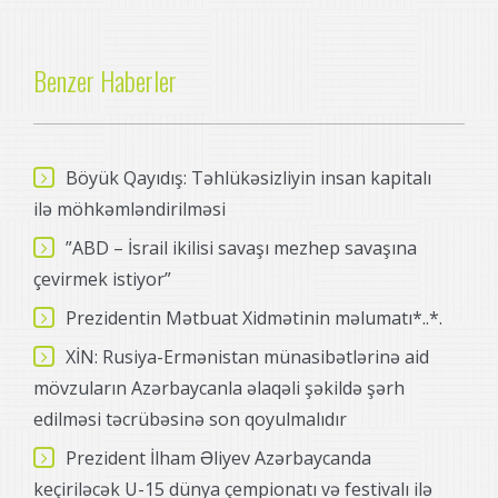
Benzer Haberler
Böyük Qayıdış: Təhlükəsizliyin insan kapitalı
ilə möhkəmləndirilməsi
”ABD – İsrail ikilisi savaşı mezhep savaşına
çevirmek istiyor”
Prezidentin Mətbuat Xidmətinin məlumatı*..*.
XİN: Rusiya-Ermənistan münasibətlərinə aid
mövzuların Azərbaycanla əlaqəli şəkildə şərh
edilməsi təcrübəsinə son qoyulmalıdır
Prezident İlham Əliyev Azərbaycanda
keçiriləcək U-15 dünya çempionatı və festivalı ilə