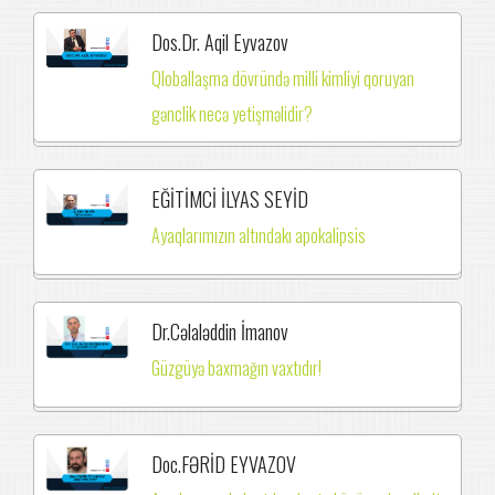
Dos.Dr. Aqil Eyvazov
Qloballaşma dövründə milli kimliyi qoruyan
gənclik necə yetişməlidir?
EĞİTİMCİ İLYAS SEYİD
Ayaqlarımızın altındakı apokalipsis
Dr.Cəlaləddin İmanov
Güzgüyə baxmağın vaxtıdır!
Doc.FƏRİD EYVAZOV