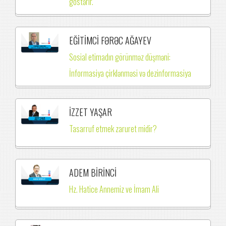
göstərir.
EĞİTİMCİ FƏRƏC AĞAYEV
Sosial etimadın görünməz düşməni:
İnformasiya çirklənməsi və dezinformasiya
İZZET YAŞAR
Tasarruf etmek zaruret midir?
ADEM BİRİNCİ
Hz. Hatice Annemiz ve İmam Ali