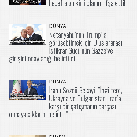
hedef alan kirli planını ifşa etti!
DÜNYA
Netanyahu’nun Trump’la
görüşebilmek için Uluslararası
İstikrar Gücü’nün Gazze’ye
girişini onayladığı belirtildi
DÜNYA
İranlı Sözcü Bekayi: ”İngiltere,
Ukrayna ve Bulgaristan, İran’a
karşı bir çatışmanın parçası
olmayacaklarını belirtti”