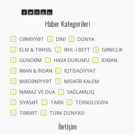
Haber Kategorileri
CƏMİYYƏT
DİNİ
DÜNYA
ELM & TƏHSİL
ƏHL-İ BEYT
GƏNCLİK
GÜNDƏM
HAVA DURUMU
İDMAN
İMAN & İNSAN
İQTİSADİYYAT
MƏDƏNİYYƏT
MİSAFİR KALEM
NAMAZ VE DUA
SAĞLAMLIQ
SİYASƏT
TARİX
TEXNOLOGİYA
TƏBİƏT
TÜRK DÜNYASI
İletişim