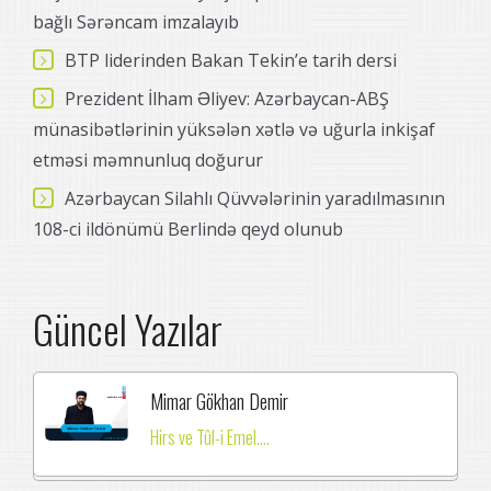
bağlı Sərəncam imzalayıb
BTP liderinden Bakan Tekin’e tarih dersi
Prezident İlham Əliyev: Azərbaycan-ABŞ
münasibətlərinin yüksələn xətlə və uğurla inkişaf
etməsi məmnunluq doğurur
Azərbaycan Silahlı Qüvvələrinin yaradılmasının
108-ci ildönümü Berlində qeyd olunub
Güncel Yazılar
Mimar Gökhan Demir
Hirs ve Tûl-i Emel....