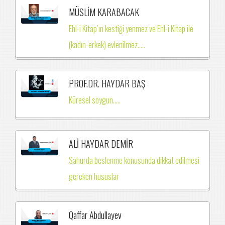
MÜSLİM KARABACAK
Ehl-i Kitap’ın kestiği yenmez ve Ehl-i Kitap ile
(kadın-erkek) evlenilmez.….
PROF.DR. HAYDAR BAŞ
Küresel soygun.....
ALİ HAYDAR DEMİR
Sahurda beslenme konusunda dikkat edilmesi
gereken hususlar
Qaffar Abdullayev