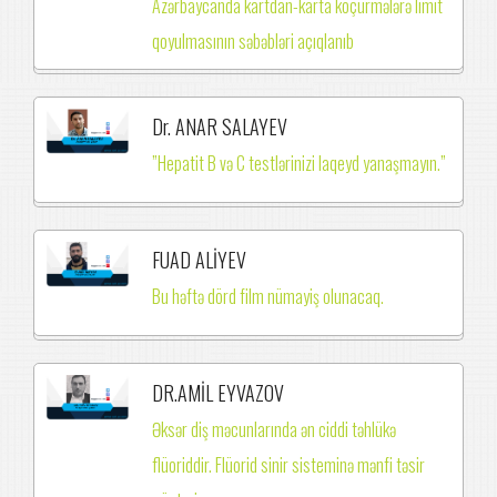
Azərbaycanda kartdan-karta köçürmələrə limit
qoyulmasının səbəbləri açıqlanıb
Dr. ANAR SALAYEV
”Hepatit B və C testlərinizi laqeyd yanaşmayın.”
FUAD ALİYEV
Bu həftə dörd film nümayiş olunacaq.
DR.AMİL EYVAZOV
Əksər diş məcunlarında ən ciddi təhlükə
flüoriddir. Flüorid sinir sisteminə mənfi təsir