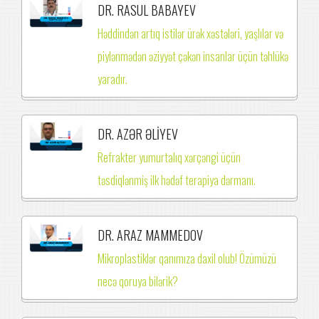
DR. RASUL BABAYEV
Həddindən artıq istilər ürək xəstələri, yaşlılar və
piylənmədən əziyyət çəkən insanlar üçün təhlükə
yaradır.
DR. AZƏR ƏLİYEV
Refrakter yumurtalıq xərçəngi üçün
təsdiqlənmiş ilk hədəf terapiya dərmanı.
DR. ARAZ MAMMEDOV
Mikroplastiklər qanımıza daxil olub! Özümüzü
necə qoruya bilərik?