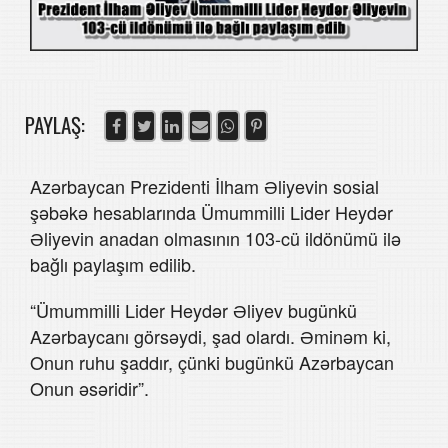
PAYLAŞ:
Azərbaycan Prezidenti İlham Əliyevin sosial
şəbəkə hesablarında Ümummilli Lider Heydər
Əliyevin anadan olmasının 103-cü ildönümü ilə
bağlı paylaşım edilib.
“Ümummilli Lider Heydər Əliyev bugünkü
Azərbaycanı görsəydi, şad olardı. Əminəm ki,
Onun ruhu şaddır, çünki bugünkü Azərbaycan
Onun əsəridir”.