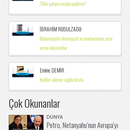
Tibbi çətənə müalicəvidirmi?
İBRAHİM RƏSULZADƏ
Mədəniyyətin əhəmiyyəti və mədəniyyətə zərər
verən elementlər
Emine DEMİR
Kediler ailenin sağlık dostu
Çok Okunanlar
DÜNYA
Petro, Netanyahu’nun Avrupa’yı