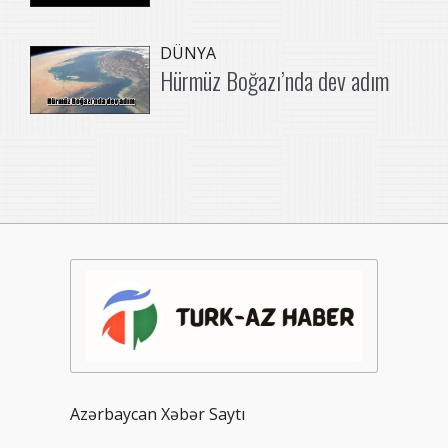
DÜNYA
Hürmüz Boğazı’nda dev adım
Azərbaycan Xəbər Saytı