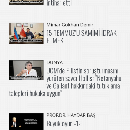
intihar etti
Mimar Gökhan Demir
15 TEMMUZ’U SAMİMİ İDRAK
ETMEK
DÜNYA
UCM’de Filistin soruşturmasını
yürüten savcı Hollis: ”Netanyahu
ve Gallant hakkındaki tutuklama
talepleri hukuka uygun”
PROF.DR. HAYDAR BAŞ
Büyük oyun -1-