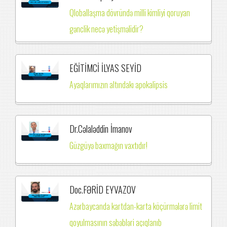
Qloballaşma dövründə milli kimliyi qoruyan
gənclik necə yetişməlidir?
EĞİTİMCİ İLYAS SEYİD
Ayaqlarımızın altındakı apokalipsis
Dr.Cəlaləddin İmanov
Güzgüyə baxmağın vaxtıdır!
Doc.FƏRİD EYVAZOV
Azərbaycanda kartdan-karta köçürmələrə limit
qoyulmasının səbəbləri açıqlanıb