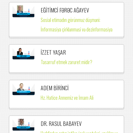
EĞİTİMCİ FƏRƏC AĞAYEV
Sosial etimadın görünməz düşməni:
İnformasiya çirklənməsi və dezinformasiya
İZZET YAŞAR
Tasarruf etmek zaruret midir?
ADEM BİRİNCİ
Hz. Hatice Annemiz ve İmam Ali
DR. RASUL BABAYEV