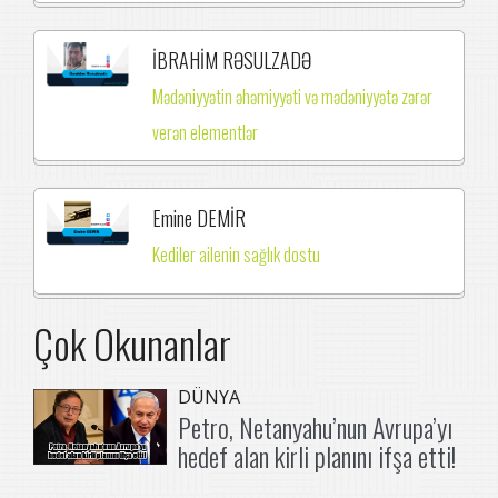
İBRAHİM RƏSULZADƏ
Mədəniyyətin əhəmiyyəti və mədəniyyətə zərər
verən elementlər
Emine DEMİR
Kediler ailenin sağlık dostu
Çok Okunanlar
DÜNYA
Petro, Netanyahu’nun Avrupa’yı
hedef alan kirli planını ifşa etti!