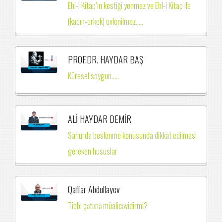
Ehl-i Kitap’ın kestiği yenmez ve Ehl-i Kitap ile
(kadın-erkek) evlenilmez.….
PROF.DR. HAYDAR BAŞ
Küresel soygun.....
ALİ HAYDAR DEMİR
Sahurda beslenme konusunda dikkat edilmesi
gereken hususlar
Qaffar Abdullayev
Tibbi çətənə müalicəvidirmi?