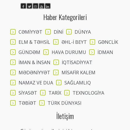
Haber Kategorileri
CƏMİYYƏT
DİNİ
DÜNYA
ELM & TƏHSİL
ƏHL-İ BEYT
GƏNCLİK
GÜNDƏM
HAVA DURUMU
İDMAN
İMAN & İNSAN
İQTİSADİYYAT
MƏDƏNİYYƏT
MİSAFİR KALEM
NAMAZ VE DUA
SAĞLAMLIQ
SİYASƏT
TARİX
TEXNOLOGİYA
TƏBİƏT
TÜRK DÜNYASI
İletişim