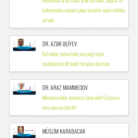
Həddindən artıq istilər ürək xəstələri, yaşlılar və
piylənmədən əziyyət çəkən insanlar üçün təhlükə
yaradır.
DR. AZƏR ƏLİYEV
Refrakter yumurtalıq xərçəngi üçün
təsdiqlənmiş ilk hədəf terapiya dərmanı.
DR. ARAZ MAMMEDOV
Mikroplastiklər qanımıza daxil olub! Özümüzü
necə qoruya bilərik?
MÜSLİM KARABACAK