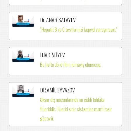
Dr. ANAR SALAYEV
”Hepatit B və C testlərinizi laqeyd yanaşmayın.”
FUAD ALİYEV
Bu həftə dörd film nümayiş olunacaq.
DR.AMİL EYVAZOV
Əksər diş məcunlarında ən ciddi təhlükə
flüoriddir. Flüorid sinir sisteminə mənfi təsir
göstərir.