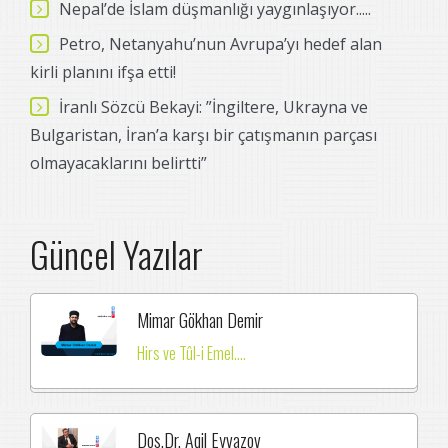
Nepal’de İslam düşmanlığı yaygınlaşıyor.....
Petro, Netanyahu’nun Avrupa’yı hedef alan
kirli planını ifşa etti!
İranlı Sözcü Bekayi: ”İngiltere, Ukrayna ve
Bulgaristan, İran’a karşı bir çatışmanın parçası
olmayacaklarını belirtti”
Güncel Yazılar
Mimar Gökhan Demir
Hirs ve Tûl-i Emel....
Dos.Dr. Aqil Eyvazov