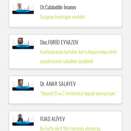
Dr.Cəlaləddin İmanov
Güzgüyə baxmağın vaxtıdır!
Doc.FƏRİD EYVAZOV
Azərbaycanda kartdan-karta köçürmələrə limit
qoyulmasının səbəbləri açıqlanıb
Dr. ANAR SALAYEV
”Hepatit B və C testlərinizi laqeyd yanaşmayın.”
FUAD ALİYEV
Bu həftə dörd film nümayiş olunacaq.