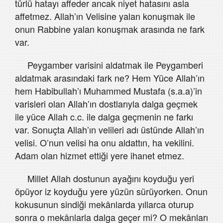
türlü hatayı affeder ancak niyet hatasını asla
affetmez. Allah’ın Velisine yalan konuşmak ile
onun Rabbine yalan konuşmak arasında ne fark
var.
Peygamber varisini aldatmak ile Peygamberi
aldatmak arasındaki fark ne? Hem Yüce Allah’ın
hem Habibullah’ı Muhammed Mustafa (s.a.a)’in
varisleri olan Allah’ın dostlarıyla dalga geçmek
ile yüce Allah c.c. ile dalga geçmenin ne farkı
var. Sonuçta Allah’ın velileri adı üstünde Allah’ın
velisi. O’nun velisi ha onu aldattın, ha vekilini.
Adam olan hizmet ettiği yere ihanet etmez.
Millet Allah dostunun ayağını koyduğu yeri
öpüyor iz koyduğu yere yüzün sürüyorken. Onun
kokusunun sindiği mekânlarda yıllarca oturup
sonra o mekânlarla dalga geçer mi? O mekânları