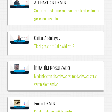
ALİ HAYDAR DEMİR
Sahurda beslenme konusunda dikkat edilmesi
gereken hususlar
Qaffar Abdullayev
Tibbi çətənə müalicəvidirmi?
İBRAHİM RƏSULZADƏ
Mədəniyyətin əhəmiyyəti və mədəniyyətə zərər
verən elementlər
Emine DEMİR
Kediler ailenin sağlık dostu