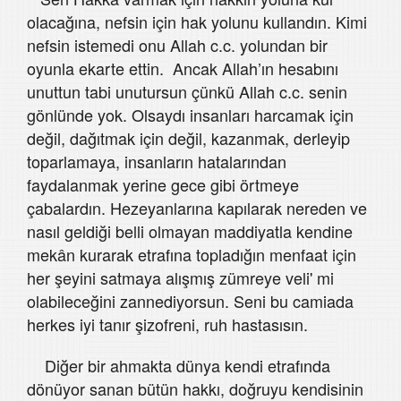
olacağına, nefsin için hak yolunu kullandın. Kimi
nefsin istemedi onu Allah c.c. yolundan bir
oyunla ekarte ettin. Ancak Allah’ın hesabını
unuttun tabi unutursun çünkü Allah c.c. senin
gönlünde yok. Olsaydı insanları harcamak için
değil, dağıtmak için değil, kazanmak, derleyip
toparlamaya, insanların hatalarından
faydalanmak yerine gece gibi örtmeye
çabalardın. Hezeyanlarına kapılarak nereden ve
nasıl geldiği belli olmayan maddiyatla kendine
mekân kurarak etrafına topladığın menfaat için
her şeyini satmaya alışmış zümreye veli' mi
olabileceğini zannediyorsun. Seni bu camiada
herkes iyi tanır şizofreni, ruh hastasısın.
Diğer bir ahmakta dünya kendi etrafında
dönüyor sanan bütün hakkı, doğruyu kendisinin