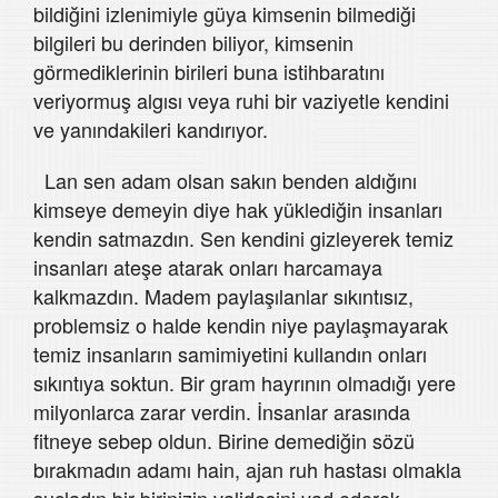
bildiğini izlenimiyle güya kimsenin bilmediği
bilgileri bu derinden biliyor, kimsenin
görmediklerinin birileri buna istihbaratını
veriyormuş algısı veya ruhi bir vaziyetle kendini
ve yanındakileri kandırıyor.
Lan sen adam olsan sakın benden aldığını
kimseye demeyin diye hak yüklediğin insanları
kendin satmazdın. Sen kendini gizleyerek temiz
insanları ateşe atarak onları harcamaya
kalkmazdın. Madem paylaşılanlar sıkıntısız,
problemsiz o halde kendin niye paylaşmayarak
temiz insanların samimiyetini kullandın onları
sıkıntıya soktun. Bir gram hayrının olmadığı yere
milyonlarca zarar verdin. İnsanlar arasında
fitneye sebep oldun. Birine demediğin sözü
bırakmadın adamı hain, ajan ruh hastası olmakla
suçladın bir birinizin validesini yad ederek