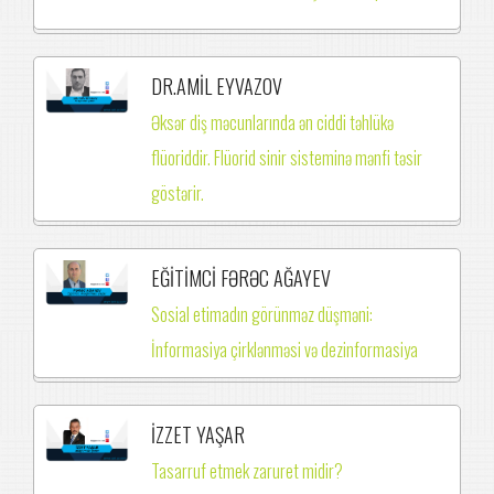
DR.AMİL EYVAZOV
Əksər diş məcunlarında ən ciddi təhlükə
flüoriddir. Flüorid sinir sisteminə mənfi təsir
göstərir.
EĞİTİMCİ FƏRƏC AĞAYEV
Sosial etimadın görünməz düşməni:
İnformasiya çirklənməsi və dezinformasiya
İZZET YAŞAR
Tasarruf etmek zaruret midir?