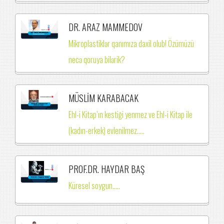
DR. ARAZ MAMMEDOV
Mikroplastiklər qanımıza daxil olub! Özümüzü
necə qoruya bilərik?
MÜSLİM KARABACAK
Ehl-i Kitap’ın kestiği yenmez ve Ehl-i Kitap ile
(kadın-erkek) evlenilmez.….
PROF.DR. HAYDAR BAŞ
Küresel soygun.....