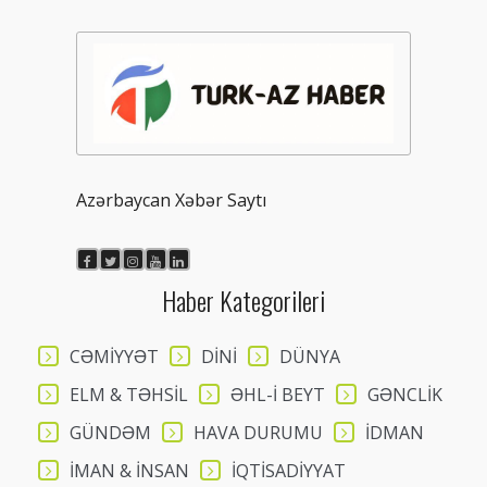
Azərbaycan Xəbər Saytı
Haber Kategorileri
CƏMİYYƏT
DİNİ
DÜNYA
ELM & TƏHSİL
ƏHL-İ BEYT
GƏNCLİK
GÜNDƏM
HAVA DURUMU
İDMAN
İMAN & İNSAN
İQTİSADİYYAT