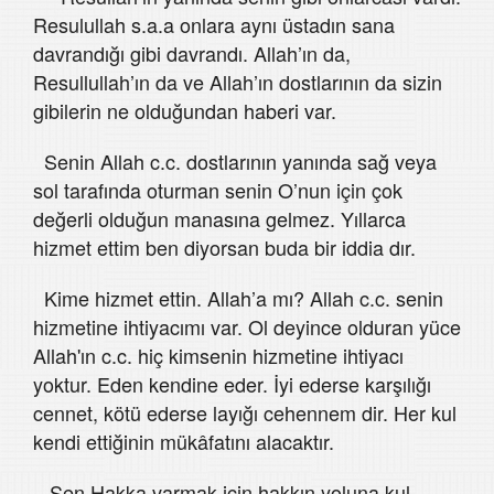
Resulullah s.a.a onlara aynı üstadın sana
davrandığı gibi davrandı. Allah’ın da,
Resullullah’ın da ve Allah’ın dostlarının da sizin
gibilerin ne olduğundan haberi var.
Senin Allah c.c. dostlarının yanında sağ veya
sol tarafında oturman senin O’nun için çok
değerli olduğun manasına gelmez. Yıllarca
hizmet ettim ben diyorsan buda bir iddia dır.
Kime hizmet ettin. Allah’a mı? Allah c.c. senin
hizmetine ihtiyacımı var. Ol deyince olduran yüce
Allah'ın c.c. hiç kimsenin hizmetine ihtiyacı
yoktur. Eden kendine eder. İyi ederse karşılığı
cennet, kötü ederse layığı cehennem dir. Her kul
kendi ettiğinin mükâfatını alacaktır.
Sen Hakka varmak için hakkın yoluna kul