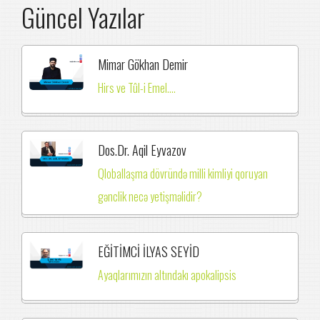
Güncel Yazılar
Mimar Gökhan Demir
Hirs ve Tûl-i Emel....
Dos.Dr. Aqil Eyvazov
Qloballaşma dövründə milli kimliyi qoruyan
gənclik necə yetişməlidir?
EĞİTİMCİ İLYAS SEYİD
Ayaqlarımızın altındakı apokalipsis