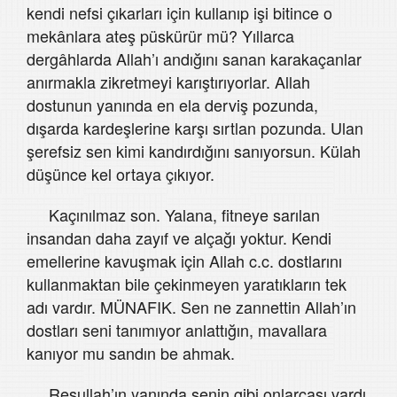
kendi nefsi çıkarları için kullanıp işi bitince o
mekânlara ateş püskürür mü? Yıllarca
dergâhlarda Allah’ı andığını sanan karakaçanlar
anırmakla zikretmeyi karıştırıyorlar. Allah
dostunun yanında en ela derviş pozunda,
dışarda kardeşlerine karşı sırtlan pozunda. Ulan
şerefsiz sen kimi kandırdığını sanıyorsun. Külah
düşünce kel ortaya çıkıyor.
Kaçınılmaz son. Yalana, fitneye sarılan
insandan daha zayıf ve alçağı yoktur. Kendi
emellerine kavuşmak için Allah c.c. dostlarını
kullanmaktan bile çekinmeyen yaratıkların tek
adı vardır. MÜNAFIK. Sen ne zannettin Allah’ın
dostları seni tanımıyor anlattığın, mavallara
kanıyor mu sandın be ahmak.
Resullah’ın yanında senin gibi onlarcası vardı.