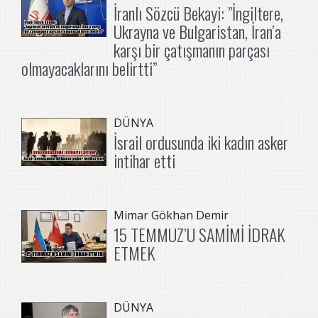
İranlı Sözcü Bekayi: ”İngiltere,
Ukrayna ve Bulgaristan, İran’a
karşı bir çatışmanın parçası
olmayacaklarını belirtti”
DÜNYA
İsrail ordusunda iki kadın asker
intihar etti
Mimar Gökhan Demir
15 TEMMUZ’U SAMİMİ İDRAK
ETMEK
DÜNYA