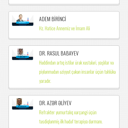
ADEM BİRİNCİ
Hz. Hatice Annemiz ve İmam Ali
DR. RASUL BABAYEV
Həddindən artıq istilər ürək xəstələri, yaşlılar və
piylənmədən əziyyət çəkən insanlar üçün təhlükə
yaradır.
DR. AZƏR ƏLİYEV
Refrakter yumurtalıq xərçəngi üçün
təsdiqlənmiş ilk hədəf terapiya dərmanı.