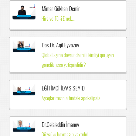
Mimar Gökhan Demir
Hirs ve Tûl-i Emel....
Dos.Dr. Aqil Eyvazov
Qloballaşma dövründə milli kimliyi qoruyan
gənclik necə yetişməlidir?
EĞİTİMCİ İLYAS SEYİD
Ayaqlarımızın altındakı apokalipsis
Dr.Cəlaləddin İmanov
Güzgüyə baxmağın vaxtıdır!