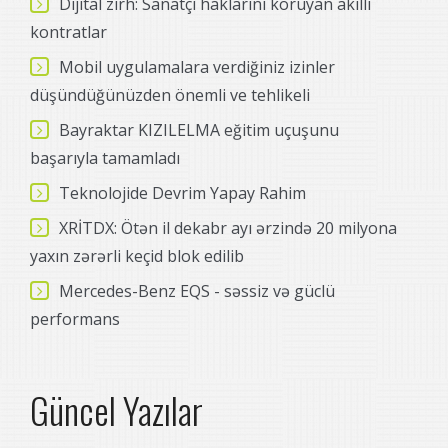
Dijital zırh: Sanatçı haklarını koruyan akıllı
kontratlar
Mobil uygulamalara verdiğiniz izinler
düşündüğünüzden önemli ve tehlikeli
Bayraktar KIZILELMA eğitim uçuşunu
başarıyla tamamladı
Teknolojide Devrim Yapay Rahim
XRİTDX: Ötən il dekabr ayı ərzində 20 milyona
yaxın zərərli keçid blok edilib
Mercedes-Benz EQS - səssiz və güclü
performans
Güncel Yazılar