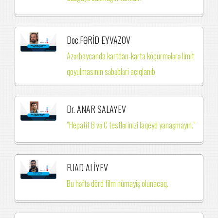
Doc.FƏRİD EYVAZOV
Azərbaycanda kartdan-karta köçürmələrə limit
qoyulmasının səbəbləri açıqlanıb
Dr. ANAR SALAYEV
”Hepatit B və C testlərinizi laqeyd yanaşmayın.”
FUAD ALİYEV
Bu həftə dörd film nümayiş olunacaq.