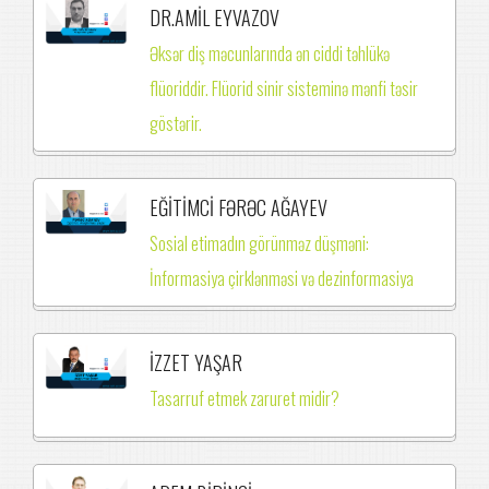
DR.AMİL EYVAZOV
Əksər diş məcunlarında ən ciddi təhlükə
flüoriddir. Flüorid sinir sisteminə mənfi təsir
göstərir.
EĞİTİMCİ FƏRƏC AĞAYEV
Sosial etimadın görünməz düşməni:
İnformasiya çirklənməsi və dezinformasiya
İZZET YAŞAR
Tasarruf etmek zaruret midir?