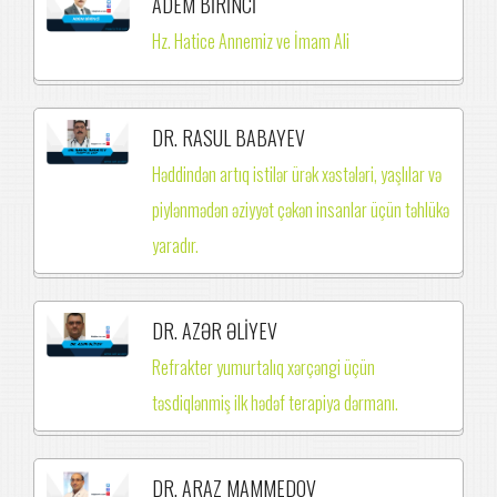
ADEM BİRİNCİ
Hz. Hatice Annemiz ve İmam Ali
DR. RASUL BABAYEV
Həddindən artıq istilər ürək xəstələri, yaşlılar və
piylənmədən əziyyət çəkən insanlar üçün təhlükə
yaradır.
DR. AZƏR ƏLİYEV
Refrakter yumurtalıq xərçəngi üçün
təsdiqlənmiş ilk hədəf terapiya dərmanı.
DR. ARAZ MAMMEDOV