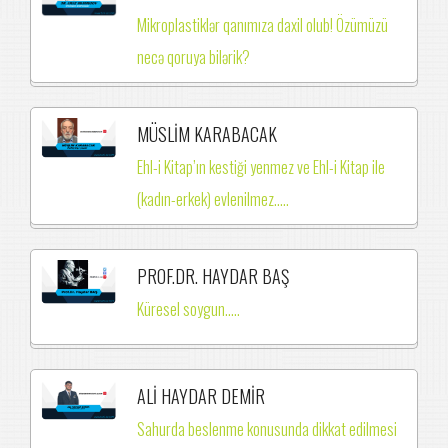
Mikroplastiklər qanımıza daxil olub! Özümüzü
necə qoruya bilərik?
MÜSLİM KARABACAK
Ehl-i Kitap’ın kestiği yenmez ve Ehl-i Kitap ile
(kadın-erkek) evlenilmez.….
PROF.DR. HAYDAR BAŞ
Küresel soygun.....
ALİ HAYDAR DEMİR
Sahurda beslenme konusunda dikkat edilmesi