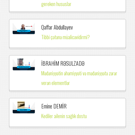
gereken hususlar
Qaffar Abdullayev
Tibbi çətənə müalicəvidirmi?
İBRAHİM RƏSULZADƏ
Mədəniyyətin əhəmiyyəti və mədəniyyətə zərər
verən elementlər
Emine DEMİR
Kediler ailenin sağlık dostu