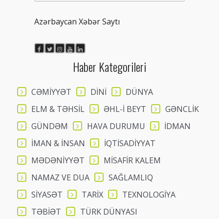
Azərbaycan Xəbər Saytı
Haber Kategorileri
CƏMİYYƏT
DİNİ
DÜNYA
ELM & TƏHSİL
ƏHL-İ BEYT
GƏNCLİK
GÜNDƏM
HAVA DURUMU
İDMAN
İMAN & İNSAN
İQTİSADİYYAT
MƏDƏNİYYƏT
MİSAFİR KALEM
NAMAZ VE DUA
SAĞLAMLIQ
SİYASƏT
TARİX
TEXNOLOGİYA
TƏBİƏT
TÜRK DÜNYASI