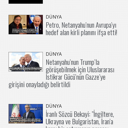
DÜNYA
Petro, Netanyahu’nun Avrupa’yı
hedef alan kirli planını ifşa etti!
DÜNYA
Netanyahu’nun Trump’la
görüşebilmek için Uluslararası
İstikrar Gücü’nün Gazze’ye
girişini onayladığı belirtildi
DÜNYA
İranlı Sözcü Bekayi: ”İngiltere,
Ukrayna ve Bulgaristan, İran’a