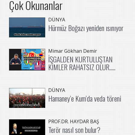
Çok Okunanlar
DÜNYA
Hürmüz Boğazı yeniden ısınıyor
Mimar Gökhan Demir
İŞGALDEN KURTULUŞTAN
KİMLER RAHATSIZ OLUR.....
DÜNYA
Hamaney’e Kum’da veda töreni
PROF.DR. HAYDAR BAŞ
Terör nasıl son bulur?