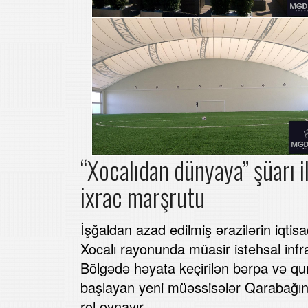
“Xocalıdan dünyaya” şüarı 
ixrac marşrutu
İşğaldan azad edilmiş ərazilərin iqti
Xocalı rayonunda müasir istehsal inf
Bölgədə həyata keçirilən bərpa və qur
başlayan yeni müəssisələr Qarabağı
rol oynayır.