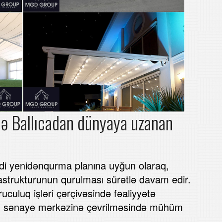
ilə Ballıcadan dünyaya uzanan
sadi yenidənqurma planına uyğun olaraq,
rastrukturunun qurulması sürətlə davam edir.
uculuq işləri çərçivəsində fəaliyyətə
n sənaye mərkəzinə çevrilməsində mühüm