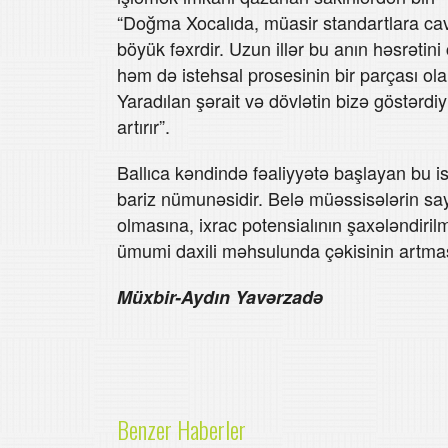
“Doğma Xocalıda, müasir standartlara cav
böyük fəxrdir. Uzun illər bu anın həsrəti
həm də istehsal prosesinin bir parçası olar
Yaradılan şərait və dövlətin bizə göstərdi
artırır”.
Ballıca kəndində fəaliyyətə başlayan bu is
bariz nümunəsidir. Belə müəssisələrin say
olmasına, ixrac potensialının şaxələndiril
ümumi daxili məhsulunda çəkisinin artma
Müxbir-Aydın Yavərzadə
Benzer Haberler