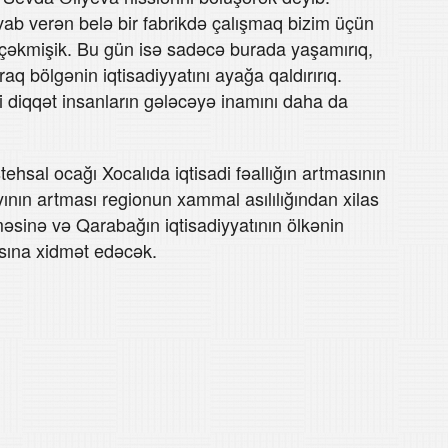
ab verən belə bir fabrikdə çalışmaq bizim üçün
ni çəkmişik. Bu gün isə sadəcə burada yaşamırıq,
aq bölgənin iqtisadiyyatını ayağa qaldırırıq.
yi diqqət insanların gələcəyə inamını daha da
tehsal ocağı Xocalıda iqtisadi fəallığın artmasının
ının artması regionun xammal asılılığından xilas
məsinə və Qarabağın iqtisadiyyatının ölkənin
sına xidmət edəcək.