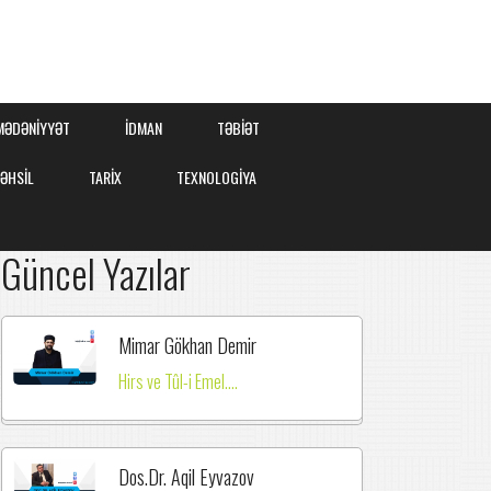
MƏDƏNİYYƏT
İDMAN
TƏBİƏT
TƏHSİL
TARİX
TEXNOLOGİYA
Güncel Yazılar
Mimar Gökhan Demir
Hirs ve Tûl-i Emel....
Dos.Dr. Aqil Eyvazov