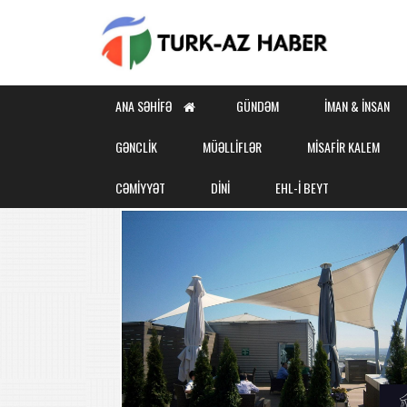
ANA SƏHIFƏ
GÜNDƏM
İMAN & İNSAN
GƏNCLİK
MÜƏLLİFLƏR
MİSAFİR KALEM
CƏMİYYƏT
DİNİ
EHL-İ BEYT