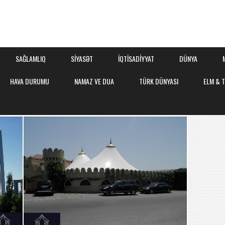
SAĞLAMLIQ
SİYASƏT
İQTİSADİYYAT
DÜNYA
HAVA DURUMU
NAMAZ VE DUA
TÜRK DÜNYASI
ELM & 