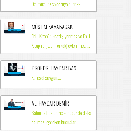
Özümüzü necə qoruya bilərik?
MÜSLİM KARABACAK
Ehl-i Kitap’ın kestiği yenmez ve Ehl-i
Kitap ile (kadın-erkek) evlenilmez.….
PROF.DR. HAYDAR BAŞ
Küresel soygun.....
ALİ HAYDAR DEMİR
Sahurda beslenme konusunda dikkat
edilmesi gereken hususlar