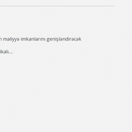
ın maliyyə imkanlarını genişləndirəcək
lı.....