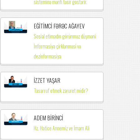
sisteminə mənfi təsir göstərir.
EĞİTİMCİ FƏRƏC AĞAYEV
Sosial etimadın görünməz düşməni:
İnformasiya çirklənməsi və
dezinformasiya
İZZET YAŞAR
Tasarruf etmek zaruret midir?
ADEM BİRİNCİ
Hz. Hatice Annemiz ve İmam Ali