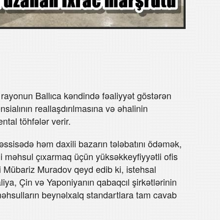
 rayonun Ballıca kəndində fəaliyyət göstərən
ialının reallaşdırılmasına və əhalinin
al töhfələr verir.
üəssisədə həm daxili bazarın tələbatını ödəmək,
li məhsul çıxarmaq üçün yüksəkkeyfiyyətli ofis
ri Mübariz Muradov qeyd edib ki, istehsal
liya, Çin və Yaponiyanın qabaqcıl şirkətlərinin
məhsulların beynəlxalq standartlara tam cavab