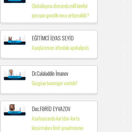
Qloballaşma dövründə milli kimliyi
qoruyan gənclik necə yetişməlidir?
EĞİTİMCİ İLYAS SEYİD
Ayaqlarımızın altındakı apokalipsis
Dr.Cəlaləddin İmanov
Güzgüyə baxmağın vaxtıdır!
Doc.FƏRİD EYVAZOV
Azərbaycanda kartdan-karta
köçürmələrə limit qoyulmasının