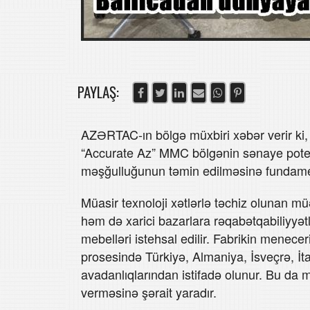
PAYLAŞ:
AZƏRTAC-ın bölgə müxbiri xəbər verir ki,
“Accurate Az” MMC bölgənin sənaye potens
məşğulluğunun təmin edilməsinə fundament
Müasir texnoloji xətlərlə təchiz olunan m
həm də xarici bazarlara rəqabətqabiliyyət
mebelləri istehsal edilir. Fabrikin menece
prosesində Türkiyə, Almaniya, İsveçrə, İta
avadanlıqlarından istifadə olunur. Bu da 
verməsinə şərait yaradır.