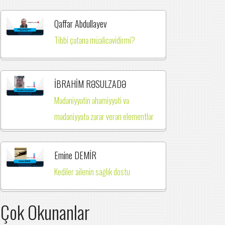
Qaffar Abdullayev
Tibbi çətənə müalicəvidirmi?
İBRAHİM RƏSULZADƏ
Mədəniyyətin əhəmiyyəti və
mədəniyyətə zərər verən elementlər
Emine DEMİR
Kediler ailenin sağlık dostu
Çok Okunanlar