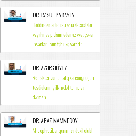
DR. RASUL BABAYEV
Həddindən artıq istilər ürək xəstələri,
yaşlılar və piylənmədən əziyyət çəkən
insanlar üçün təhlükə yaradır.
DR. AZƏR ƏLİYEV
Refrakter yumurtalıq xərçəngi üçün
təsdiqlənmiş ilk hədəf terapiya
dərmanı.
DR. ARAZ MAMMEDOV
Mikroplastiklər qanımıza daxil olub!