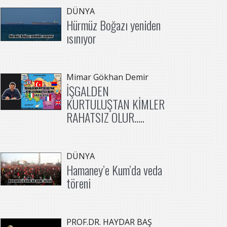
DÜNYA
Hürmüz Boğazı yeniden
ısınıyor
Mimar Gökhan Demir
İŞGALDEN
KURTULUŞTAN KİMLER
RAHATSIZ OLUR.....
DÜNYA
Hamaney’e Kum’da veda
töreni
PROF.DR. HAYDAR BAŞ