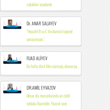
səbəbləri açıqlanıb
Dr. ANAR SALAYEV
”Hepatit B və C testlərinizi laqeyd
yanaşmayın.”
FUAD ALİYEV
Bu həftə dörd film nümayiş olunacaq.
DR.AMİL EYVAZOV
Əksər diş məcunlarında ən ciddi
təhlükə flüoriddir. Flüorid sinir