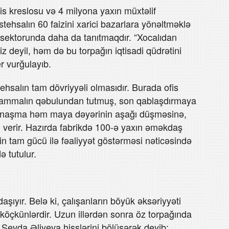
is kreslosu və 4 milyona yaxın müxtəlif
stehsalın 60 faizini xarici bazarlara yönəltməklə
 sektorunda daha da tanıtmaqdır. “Xocalıdan
z deyil, həm də bu torpağın iqtisadi qüdrətini
r vurğulayıb.
ehsalın tam dövriyyəli olmasıdır. Burada ofis
ı xammalın qəbulundan tutmuş, son qablaşdırmaya
 yanaşma həm maya dəyərinin aşağı düşməsinə,
 verir. Hazırda fabrikdə 100-ə yaxın əməkdaş
n tam gücü ilə fəaliyyət göstərməsi nəticəsində
ə tutulur.
yır. Belə ki, çalışanların böyük əksəriyyəti
öçkünlərdir. Uzun illərdən sonra öz torpağında
 Sevda Əliyeva hisslərini bölüşərək deyib: