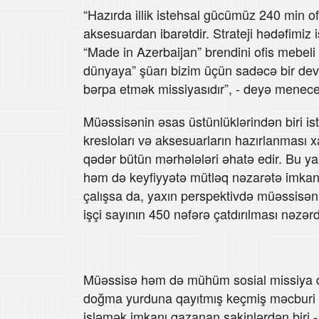
“Hazırda illik istehsal gücümüz 240 min of
aksesuardan ibarətdir. Strateji hədəfimiz i
“Made in Azerbaijan” brendini ofis mebeli
dünyaya” şüarı bizim üçün sadəcə bir devi
bərpa etmək missiyasıdır”, - deyə menece
Müəssisənin əsas üstünlüklərindən biri ist
kresloları və aksesuarların hazırlanmas
qədər bütün mərhələləri əhatə edir. Bu
həm də keyfiyyətə mütləq nəzarətə imkan
çalışsa da, yaxın perspektivdə müəssisəni
işçi sayının 450 nəfərə çatdırılması nəzərd
Müəssisə həm də mühüm sosial missiya daşı
doğma yurduna qayıtmış keçmiş məcburi k
işləmək imkanı qazanan sakinlərdən biri -