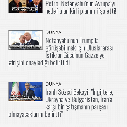
Petro, Netanyahu’nun Avrupa’yı
hedef alan kirli planını ifşa etti!
DÜNYA
Netanyahu’nun Trump’la
görüşebilmek için Uluslararası
İstikrar Gücü’nün Gazze’ye
girişini onayladığı belirtildi
DÜNYA
İranlı Sözcü Bekayi: ”İngiltere,
Ukrayna ve Bulgaristan, İran’a
karşı bir çatışmanın parçası
olmayacaklarını belirtti”