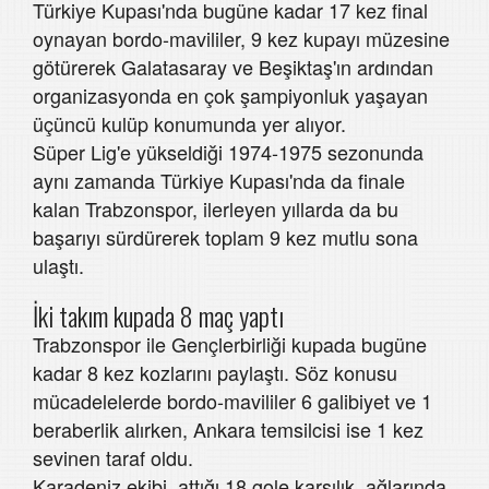
Türkiye Kupası'nda bugüne kadar 17 kez final
oynayan bordo-mavililer, 9 kez kupayı müzesine
götürerek Galatasaray ve Beşiktaş'ın ardından
organizasyonda en çok şampiyonluk yaşayan
üçüncü kulüp konumunda yer alıyor.
Süper Lig'e yükseldiği 1974-1975 sezonunda
aynı zamanda Türkiye Kupası'nda da finale
kalan Trabzonspor, ilerleyen yıllarda da bu
başarıyı sürdürerek toplam 9 kez mutlu sona
ulaştı.
İki takım kupada 8 maç yaptı
Trabzonspor ile Gençlerbirliği kupada bugüne
kadar 8 kez kozlarını paylaştı. Söz konusu
mücadelelerde bordo-mavililer 6 galibiyet ve 1
beraberlik alırken, Ankara temsilcisi ise 1 kez
sevinen taraf oldu.
Karadeniz ekibi, attığı 18 gole karşılık, ağlarında