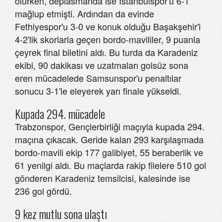
olurken, deplasmanda ise İstanbulspor'u 6-1
mağlup etmişti. Ardından da evinde
Fethiyespor'u 3-0 ve konuk olduğu Başakşehir'i
4-2'lik skorlarla geçen bordo-mavililer, 9 puanla
çeyrek final biletini aldı. Bu turda da Karadeniz
ekibi, 90 dakikası ve uzatmaları golsüz sona
eren mücadelede Samsunspor'u penaltılar
sonucu 3-1'le eleyerek yarı finale yükseldi.
Kupada 294. mücadele
Trabzonspor, Gençlerbirliği maçıyla kupada 294.
maçına çıkacak. Geride kalan 293 karşılaşmada
bordo-mavili ekip 177 galibiyet, 55 beraberlik ve
61 yenilgi aldı. Bu maçlarda rakip filelere 510 gol
gönderen Karadeniz temsilcisi, kalesinde ise
236 gol gördü.
9 kez mutlu sona ulaştı