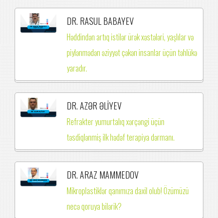
DR. RASUL BABAYEV
Həddindən artıq istilər ürək xəstələri, yaşlılar və
piylənmədən əziyyət çəkən insanlar üçün təhlükə
yaradır.
DR. AZƏR ƏLİYEV
Refrakter yumurtalıq xərçəngi üçün
təsdiqlənmiş ilk hədəf terapiya dərmanı.
DR. ARAZ MAMMEDOV
Mikroplastiklər qanımıza daxil olub! Özümüzü
necə qoruya bilərik?