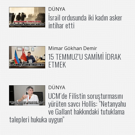
DÜNYA
İsrail ordusunda iki kadın asker
intihar etti
Mimar Gökhan Demir
15 TEMMUZ’U SAMİMİ İDRAK
ETMEK
DÜNYA
UCM’de Filistin soruşturmasını
yürüten savcı Hollis: ”Netanyahu
ve Gallant hakkındaki tutuklama
talepleri hukuka uygun”