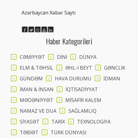
Azərbaycan Xəbər Saytı
Haber Kategorileri
CƏMİYYƏT
DİNİ
DÜNYA
ELM & TƏHSİL
ƏHL-İ BEYT
GƏNCLİK
GÜNDƏM
HAVA DURUMU
İDMAN
İMAN & İNSAN
İQTİSADİYYAT
MƏDƏNİYYƏT
MİSAFİR KALEM
NAMAZ VE DUA
SAĞLAMLIQ
SİYASƏT
TARİX
TEXNOLOGİYA
TƏBİƏT
TÜRK DÜNYASI