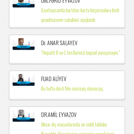
Doc.FƏRİD EYVAZOV
Azərbaycanda kartdan-karta köçürmələrə limit
qoyulmasının səbəbləri açıqlanıb
Dr. ANAR SALAYEV
”Hepatit B və C testlərinizi laqeyd yanaşmayın.”
FUAD ALİYEV
Bu həftə dörd film nümayiş olunacaq.
DR.AMİL EYVAZOV
Əksər diş məcunlarında ən ciddi təhlükə
flüoriddir. Flüorid sinir sisteminə mənfi təsir