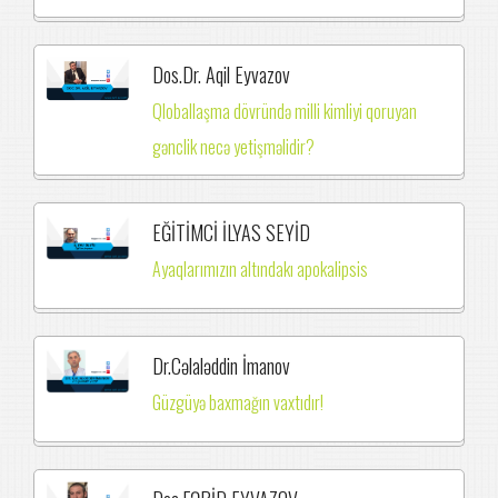
Dos.Dr. Aqil Eyvazov
Qloballaşma dövründə milli kimliyi qoruyan
gənclik necə yetişməlidir?
EĞİTİMCİ İLYAS SEYİD
Ayaqlarımızın altındakı apokalipsis
Dr.Cəlaləddin İmanov
Güzgüyə baxmağın vaxtıdır!