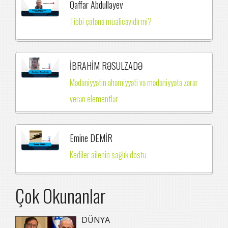
Qaffar Abdullayev
Tibbi çətənə müalicəvidirmi?
İBRAHİM RƏSULZADƏ
Mədəniyyətin əhəmiyyəti və mədəniyyətə zərər
verən elementlər
Emine DEMİR
Kediler ailenin sağlık dostu
Çok Okunanlar
DÜNYA