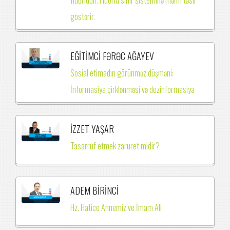
göstərir.
EĞİTİMCİ FƏRƏC AĞAYEV
Sosial etimadın görünməz düşməni:
İnformasiya çirklənməsi və dezinformasiya
İZZET YAŞAR
Tasarruf etmek zaruret midir?
ADEM BİRİNCİ
Hz. Hatice Annemiz ve İmam Ali