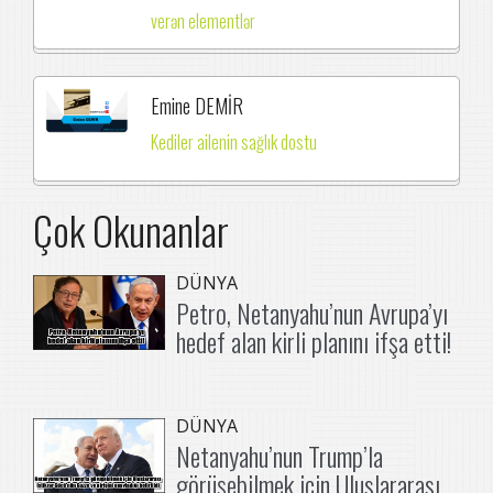
verən elementlər
Emine DEMİR
Kediler ailenin sağlık dostu
Çok Okunanlar
DÜNYA
Petro, Netanyahu’nun Avrupa’yı
hedef alan kirli planını ifşa etti!
DÜNYA
Netanyahu’nun Trump’la
görüşebilmek için Uluslararası