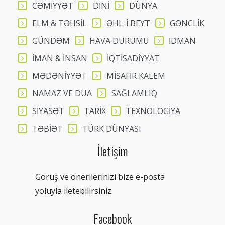
CƏMİYYƏT
DİNİ
DÜNYA
ELM & TƏHSİL
ƏHL-İ BEYT
GƏNCLİK
GÜNDƏM
HAVA DURUMU
İDMAN
İMAN & İNSAN
İQTİSADİYYAT
MƏDƏNİYYƏT
MİSAFİR KALEM
NAMAZ VE DUA
SAĞLAMLIQ
SİYASƏT
TARİX
TEXNOLOGİYA
TƏBİƏT
TÜRK DÜNYASI
İletişim
Görüş ve önerilerinizi bize e-posta
yoluyla iletebilirsiniz.
Facebook