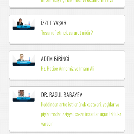
İZZET YAŞAR
Tasarruf etmek zaruret midir?
ADEM BİRİNCİ
Hz. Hatice Annemiz ve İmam Ali
DR. RASUL BABAYEV
Həddindən artıq istilər ürək xəstələri, yaşlılar və
piylənmədən əziyyət çəkən insanlar üçün təhlükə
yaradır.