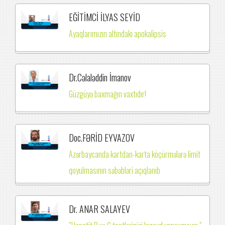
EĞİTİMCİ İLYAS SEYİD
Ayaqlarımızın altındakı apokalipsis
Dr.Cəlaləddin İmanov
Güzgüyə baxmağın vaxtıdır!
Doc.FƏRİD EYVAZOV
Azərbaycanda kartdan-karta köçürmələrə limit
qoyulmasının səbəbləri açıqlanıb
Dr. ANAR SALAYEV