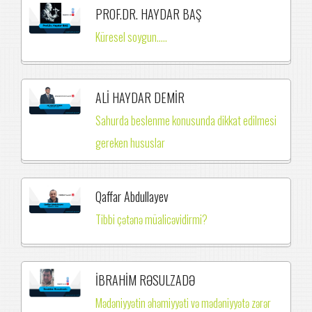
PROF.DR. HAYDAR BAŞ
Küresel soygun.....
ALİ HAYDAR DEMİR
Sahurda beslenme konusunda dikkat edilmesi
gereken hususlar
Qaffar Abdullayev
Tibbi çətənə müalicəvidirmi?
İBRAHİM RƏSULZADƏ
Mədəniyyətin əhəmiyyəti və mədəniyyətə zərər