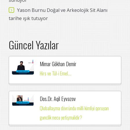
sunuyor
Yason Burnu Doğal ve Arkeolojik Sit Alanı
tarihe ışık tutuyor
Güncel Yazılar
Mimar Gökhan Demir
Hirs ve Tûl-i Emel....
Dos.Dr. Aqil Eyvazov
Qloballaşma dövründə milli kimliyi qoruyan
gənclik necə yetişməlidir?