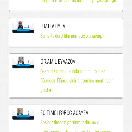
”Hepatit B və C testlərinizi laqeyd yanaşmayın.”
FUAD ALİYEV
Bu həftə dörd film nümayiş olunacaq.
DR.AMİL EYVAZOV
Əksər diş məcunlarında ən ciddi təhlükə
flüoriddir. Flüorid sinir sisteminə mənfi təsir
göstərir.
EĞİTİMCİ FƏRƏC AĞAYEV
Sosial etimadın görünməz düşməni:
İnformasiya çirklənməsi və dezinformasiya