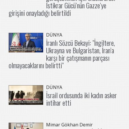
İstikrar Gücü’nün Gazze’ye
girişini onayladığı belirtildi
DÜNYA
İranlı Sözcü Bekayi: ”İngiltere,
Ukrayna ve Bulgaristan, İran’a
karşı bir çatışmanın parçası
olmayacaklarını belirtti”
DÜNYA
İsrail ordusunda iki kadın asker
intihar etti
Mimar Gökhan Demir