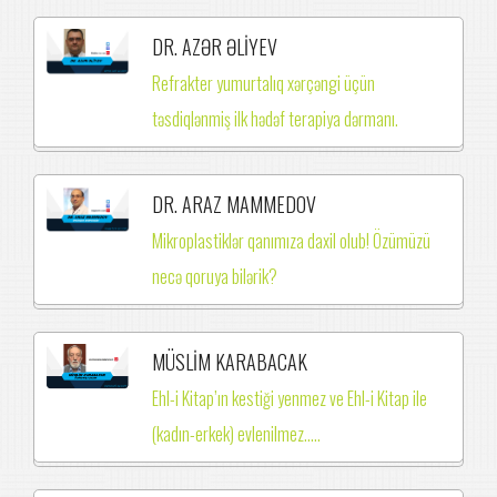
DR. AZƏR ƏLİYEV
Refrakter yumurtalıq xərçəngi üçün
təsdiqlənmiş ilk hədəf terapiya dərmanı.
DR. ARAZ MAMMEDOV
Mikroplastiklər qanımıza daxil olub! Özümüzü
necə qoruya bilərik?
MÜSLİM KARABACAK
Ehl-i Kitap’ın kestiği yenmez ve Ehl-i Kitap ile
(kadın-erkek) evlenilmez.….