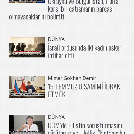
Ukrayna ve Bulgaristan, İran’a
karşı bir çatışmanın parçası
olmayacaklarını belirtti”
DÜNYA
İsrail ordusunda iki kadın asker
intihar etti
Mimar Gökhan Demir
15 TEMMUZ’U SAMİMİ İDRAK
ETMEK
DÜNYA
UCM’de Filistin soruşturmasını
yürüten savcı Hollis: ”Netanyahu