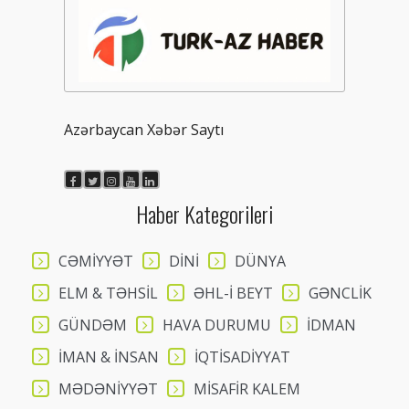
Azərbaycan Xəbər Saytı
Haber Kategorileri
CƏMİYYƏT
DİNİ
DÜNYA
ELM & TƏHSİL
ƏHL-İ BEYT
GƏNCLİK
GÜNDƏM
HAVA DURUMU
İDMAN
İMAN & İNSAN
İQTİSADİYYAT
MƏDƏNİYYƏT
MİSAFİR KALEM