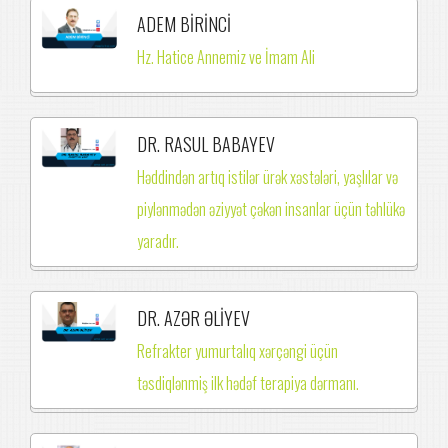
ADEM BİRİNCİ
Hz. Hatice Annemiz ve İmam Ali
DR. RASUL BABAYEV
Həddindən artıq istilər ürək xəstələri, yaşlılar və
piylənmədən əziyyət çəkən insanlar üçün təhlükə
yaradır.
DR. AZƏR ƏLİYEV
Refrakter yumurtalıq xərçəngi üçün
təsdiqlənmiş ilk hədəf terapiya dərmanı.