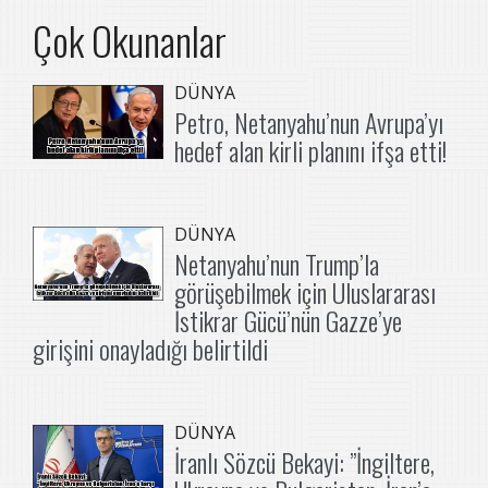
Çok Okunanlar
DÜNYA
Petro, Netanyahu’nun Avrupa’yı
hedef alan kirli planını ifşa etti!
DÜNYA
Netanyahu’nun Trump’la
görüşebilmek için Uluslararası
İstikrar Gücü’nün Gazze’ye
girişini onayladığı belirtildi
DÜNYA
İranlı Sözcü Bekayi: ”İngiltere,