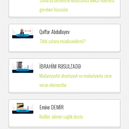
Sahurda beslenme konusunda dikkat edilmesi
gereken hususlar
Qaffar Abdullayev
Tibbi çətənə müalicəvidirmi?
İBRAHİM RƏSULZADƏ
Mədəniyyətin əhəmiyyəti və mədəniyyətə zərər
verən elementlər
Emine DEMİR
Kediler ailenin sağlık dostu