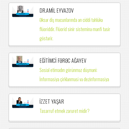
DR.AMİL EYVAZOV
Əksər diş məcunlarında ən ciddi təhlükə
flüoriddir. Flüorid sinir sisteminə mənfi təsir
göstərir.
EĞİTİMCİ FƏRƏC AĞAYEV
Sosial etimadın görünməz düşməni:
İnformasiya çirklənməsi və dezinformasiya
İZZET YAŞAR
Tasarruf etmek zaruret midir?