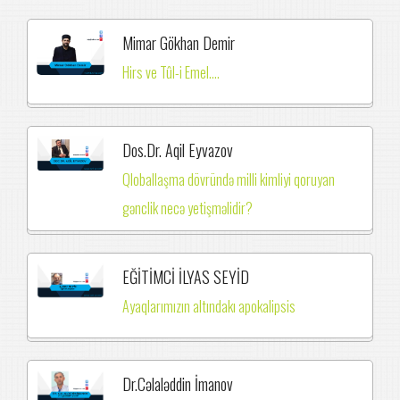
Mimar Gökhan Demir
Hirs ve Tûl-i Emel....
Dos.Dr. Aqil Eyvazov
Qloballaşma dövründə milli kimliyi qoruyan
gənclik necə yetişməlidir?
EĞİTİMCİ İLYAS SEYİD
Ayaqlarımızın altındakı apokalipsis
Dr.Cəlaləddin İmanov