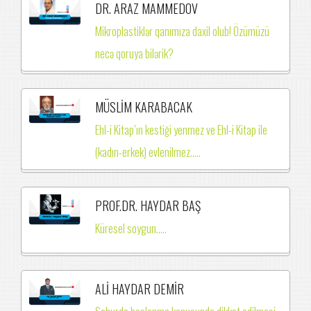
DR. ARAZ MAMMEDOV
Mikroplastiklər qanımıza daxil olub! Özümüzü
necə qoruya bilərik?
MÜSLİM KARABACAK
Ehl-i Kitap’ın kestiği yenmez ve Ehl-i Kitap ile
(kadın-erkek) evlenilmez.….
PROF.DR. HAYDAR BAŞ
Küresel soygun.....
ALİ HAYDAR DEMİR