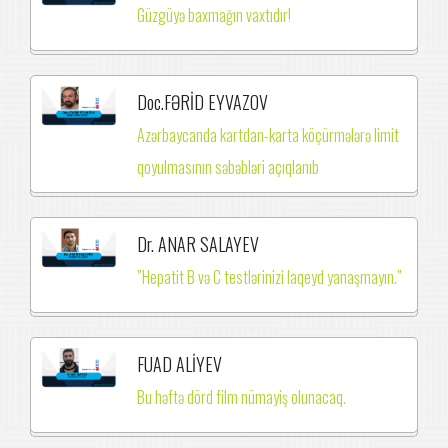
Güzgüyə baxmağın vaxtıdır!
Doc.FƏRİD EYVAZOV
Azərbaycanda kartdan-karta köçürmələrə limit
qoyulmasının səbəbləri açıqlanıb
Dr. ANAR SALAYEV
”Hepatit B və C testlərinizi laqeyd yanaşmayın.”
FUAD ALİYEV
Bu həftə dörd film nümayiş olunacaq.