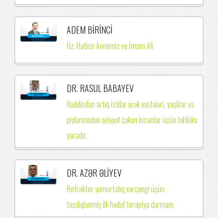
ADEM BİRİNCİ
Hz. Hatice Annemiz ve İmam Ali
DR. RASUL BABAYEV
Həddindən artıq istilər ürək xəstələri, yaşlılar və
piylənmədən əziyyət çəkən insanlar üçün təhlükə
yaradır.
DR. AZƏR ƏLİYEV
Refrakter yumurtalıq xərçəngi üçün
təsdiqlənmiş ilk hədəf terapiya dərmanı.