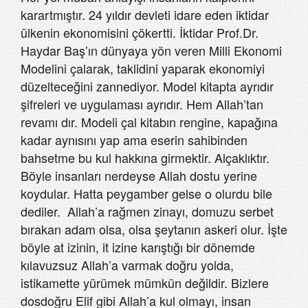
karartmıştır. 24 yıldır devleti idare eden iktidar
ülkenin ekonomisini çökertti. İktidar Prof.Dr.
Haydar Baş’ın dünyaya yön veren Milli Ekonomi
Modelini çalarak, taklidini yaparak ekonomiyi
düzelteceğini zannediyor. Model kitapta ayrıdır
şifreleri ve uygulaması ayrıdır. Hem Allah’tan
revamı dır. Modeli çal kitabın rengine, kapağına
kadar aynısını yap ama eserin sahibinden
bahsetme bu kul hakkına girmektir. Alçaklıktır.
Böyle insanları nerdeyse Allah dostu yerine
koydular. Hatta peygamber gelse o olurdu bile
dediler. Allah’a rağmen zinayı, domuzu serbet
bırakan adam olsa, olsa şeytanın askeri olur. İşte
böyle at izinin, it izine karıştığı bir dönemde
kılavuzsuz Allah’a varmak doğru yolda,
istikamette yürümek mümkün değildir. Bizlere
dosdoğru Elif gibi Allah’a kul olmayı, insan