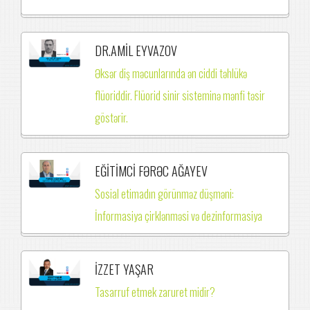
DR.AMİL EYVAZOV
Əksər diş məcunlarında ən ciddi təhlükə
flüoriddir. Flüorid sinir sisteminə mənfi təsir
göstərir.
EĞİTİMCİ FƏRƏC AĞAYEV
Sosial etimadın görünməz düşməni:
İnformasiya çirklənməsi və dezinformasiya
İZZET YAŞAR
Tasarruf etmek zaruret midir?