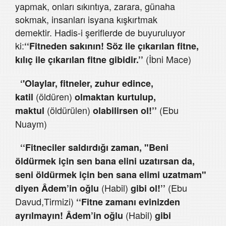
yapmak, onları sıkıntıya, zarara, günaha
sokmak, insanları isyana kışkırtmak
demektir. Hadis-i şeriflerde de buyuruluyor
ki:
‘‘Fitneden sakının! Söz ile çıkarılan fitne,
(İbni Mace)
kılıç ile çıkarılan fitne gibidir.’’
‘'Olaylar, fitneler, zuhur edince,
(öldüren)
katil
olmaktan kurtulup,
(öldürülen)
(Ebu
maktul
olabilirsen ol!’’
Nuaym)
‘‘Fitneciler saldırdığı zaman, "Beni
öldürmek için sen bana elini uzatırsan da,
seni öldürmek için ben sana elimi uzatmam"
(Habil)
(Ebu
diyen Âdem’in oğlu
gibi ol!’’
Davud,Tirmizi)
‘‘Fitne zamanı evinizden
(Habil)
ayrılmayın! Âdem’in oğlu
gibi