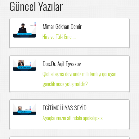
Güncel Yazılar
Mimar Gökhan Demir
Hirs ve Tûl-i Emel....
Dos.Dr. Aqil Eyvazov
Qloballaşma dövründə milli kimliyi qoruyan
gənclik necə yetişməlidir?
EĞİTİMCİ İLYAS SEYİD
Ayaqlarımızın altındakı apokalipsis