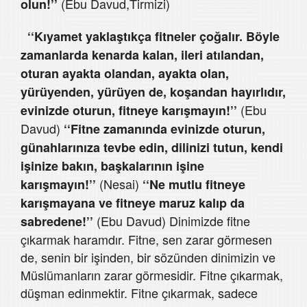
(Ebu Davud,Tirmizi)
olun!’’
‘‘Kıyamet yaklaştıkça fitneler çoğalır. Böyle
zamanlarda kenarda kalan, ileri atılandan,
oturan ayakta olandan, ayakta olan,
yürüyenden, yürüyen de, koşandan hayırlıdır,
(Ebu
evinizde oturun, fitneye karışmayın!’’
Davud)
‘‘Fitne zamanında evinizde oturun,
günahlarınıza tevbe edin, dilinizi tutun, kendi
işinize bakın, başkalarının işine
(Nesai)
karışmayın!’’
‘‘Ne mutlu fitneye
karışmayana ve fitneye maruz kalıp da
(Ebu Davud) Dinimizde fitne
sabredene!’’
çıkarmak haramdır. Fitne, sen zarar görmesen
de, senin bir işinden, bir sözünden dinimizin ve
Müslümanların zarar görmesidir. Fitne çıkarmak,
düşman edinmektir. Fitne çıkarmak, sadece