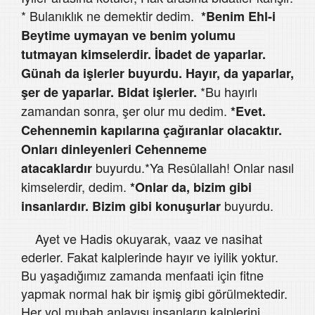
* Bulanıklık ne demektir dedim.
*Benim Ehl-i
Beytime uymayan ve benim yolumu
tutmayan kimselerdir. İbadet de yaparlar.
Günah da işlerler buyurdu. Hayır, da yaparlar,
*Bu hayırlı
şer de yaparlar. Bidat işlerler.
zamandan sonra, şer olur mu dedim.
*Evet.
Cehennemin kapılarına çağıranlar olacaktır.
Onları dinleyenleri Cehenneme
buyurdu.*Ya Resûlallah! Onlar nasıl
atacaklardır
kimselerdir, dedim.
*Onlar da, bizim gibi
buyurdu.
insanlardır. Bizim gibi konuşurlar
Ayet ve Hadis okuyarak, vaaz ve nasihat
ederler. Fakat kalplerinde hayır ve iyilik yoktur.
Bu yaşadığımız zamanda menfaati için fitne
yapmak normal hak bir işmiş gibi görülmektedir.
Her yol mubah anlayışı insanların kalplerini