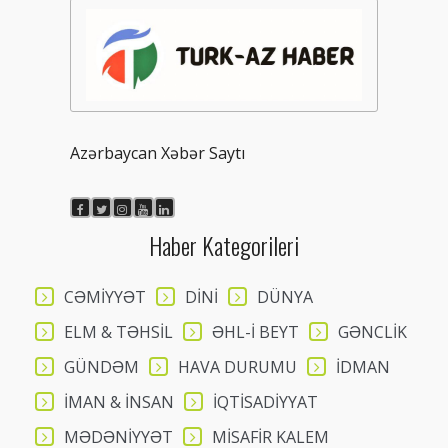
Azərbaycan Xəbər Saytı
Haber Kategorileri
CƏMİYYƏT
DİNİ
DÜNYA
ELM & TƏHSİL
ƏHL-İ BEYT
GƏNCLİK
GÜNDƏM
HAVA DURUMU
İDMAN
İMAN & İNSAN
İQTİSADİYYAT
MƏDƏNİYYƏT
MİSAFİR KALEM