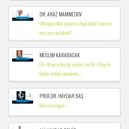
DR. ARAZ MAMMEDOV
Mikroplastiklər qanımıza daxil olub! Özümüzü
necə qoruya bilərik?
MÜSLİM KARABACAK
Ehl-i Kitap’ın kestiği yenmez ve Ehl-i Kitap ile
(kadın-erkek) evlenilmez.….
PROF.DR. HAYDAR BAŞ
Küresel soygun.....