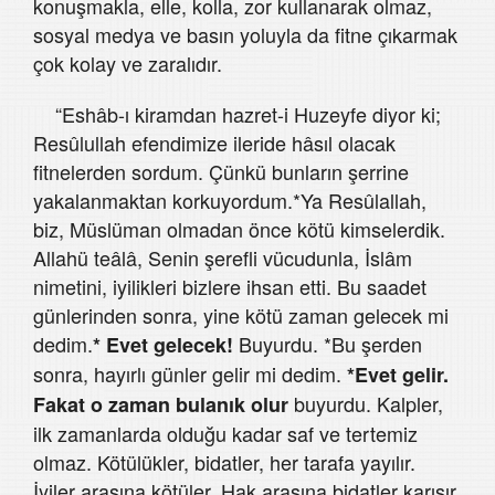
konuşmakla, elle, kolla, zor kullanarak olmaz,
sosyal medya ve basın yoluyla da fitne çıkarmak
çok kolay ve zaralıdır.
“Eshâb-ı kiramdan hazret-i Huzeyfe diyor ki;
Resûlullah efendimize ileride hâsıl olacak
fitnelerden sordum. Çünkü bunların şerrine
yakalanmaktan korkuyordum.*Ya Resûlallah,
biz, Müslüman olmadan önce kötü kimselerdik.
Allahü teâlâ, Senin şerefli vücudunla, İslâm
nimetini, iyilikleri bizlere ihsan etti. Bu saadet
günlerinden sonra, yine kötü zaman gelecek mi
dedim.
Buyurdu. *Bu şerden
* Evet gelecek!
sonra, hayırlı günler gelir mi dedim.
*Evet gelir.
buyurdu. Kalpler,
Fakat o zaman bulanık olur
ilk zamanlarda olduğu kadar saf ve tertemiz
olmaz. Kötülükler, bidatler, her tarafa yayılır.
İyiler arasına kötüler, Hak arasına bidatler karışır.