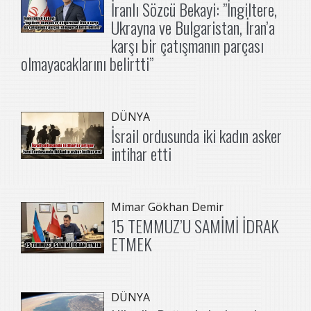
İranlı Sözcü Bekayi: ”İngiltere,
Ukrayna ve Bulgaristan, İran’a
karşı bir çatışmanın parçası
olmayacaklarını belirtti”
DÜNYA
İsrail ordusunda iki kadın asker
intihar etti
Mimar Gökhan Demir
15 TEMMUZ’U SAMİMİ İDRAK
ETMEK
DÜNYA