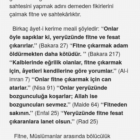
sahtesini yapmak adını demeden fikirlerini
çalmak fitne ve sahtekârlıktır.
Birkaç âyet-i kerime meali şöyledir: ‘
‘Onlar
öyle sapıklar ki, yeryüzünde fitne ve fesat
(Bakara 27) ‘
çıkarırlar.’’
‘Fitne çıkarmak adam
(Bakara 217)
öldürmekten daha kötüdür. ’’
‘‘Kalblerinde eğrilik olanlar, fitne çıkarmak
(Al-i
için, âyetleri kendilerine göre yorumlar.’’
imran 7)
‘‘Onlar fitne çıkarmak için can
(Nisa 91)
atarlar.’’
‘‘Onlar yeryüzünde
bozgunculuğa koşarlar; Allah ise
(Maide 64)
bozguncuları sevmez.’’
‘‘Fitneden
(Enfal 25) ‘
sakının.’’
‘Yeryüzünde fitne fesat
(Rad 25)
çıkaranlara lanet olsun.’’
Fitne, Müslümanlar arasında bölücülük