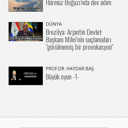
Hürmüz Boğazı’nda dev adım
DÜNYA
Brezilya: Arjantin Devlet
Başkanı Milei’nin suçlamaları
”görülmemiş bir provokasyon”
PROF.DR. HAYDAR BAŞ
Büyük oyun -1-