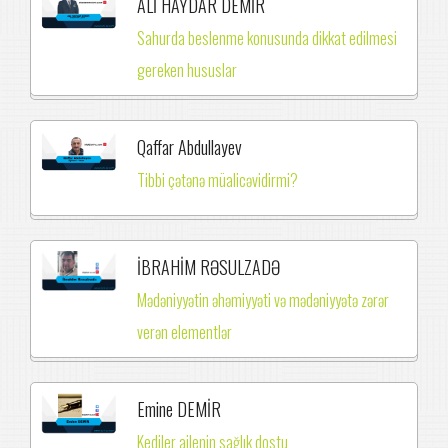
ALİ HAYDAR DEMİR
Sahurda beslenme konusunda dikkat edilmesi
gereken hususlar
Qaffar Abdullayev
Tibbi çətənə müalicəvidirmi?
İBRAHİM RƏSULZADƏ
Mədəniyyətin əhəmiyyəti və mədəniyyətə zərər
verən elementlər
Emine DEMİR
Kediler ailenin sağlık dostu