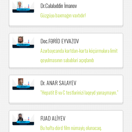
Dr.Cəlaləddin İmanov
Güzgüyə baxmağın vaxtıdır!
Doc.FƏRİD EYVAZOV
Azərbaycanda kartdan-karta köçürmələrə limit
qoyulmasının səbəbləri açıqlanıb
Dr. ANAR SALAYEV
”Hepatit B və C testlərinizi laqeyd yanaşmayın.”
FUAD ALİYEV
Bu həftə dörd film nümayiş olunacaq.