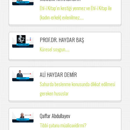
Ehl-i Kitap’ın kestiği yenmez ve Ehl-i Kitap ile
(kadın-erkek) evlenilmez.….
PROF.DR. HAYDAR BAŞ
Küresel soygun.....
ALİ HAYDAR DEMİR
Sahurda beslenme konusunda dikkat edilmesi
gereken hususlar
Qaffar Abdullayev
Tibbi çətənə müalicəvidirmi?