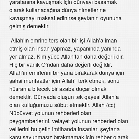
yaratanına kavuşmak için dünyayı basamak
olarak kullanacağına dünya nimetlerine
kavuşmayı maksat edinirse şeytanın oyununa
gelmiş demektir.
Allah’ın emrine ters olan bir işi Allah’a iman
etmiş olan insan yapmaz, yapanında yanında
yer almaz. Kim yüce Allah’tan daha değerli dir.
Hiç bir varlık O’ndan daha değerli değildir.
Allah’ın emirlerini bir yana bırakarak dünya için
şahsi menfaatlar için Allah’ı terk etmek, sonu
hüsranla bitecek bir azaba duçar olmak
demektir. Dünyada oluşun tek gayesi Allah’a
olan kulluğumuzu sübut etmektir. Allah (cc)
Nübüvvet yolunun rehberleri olan
peygamberlerini, velayet yolunun rehberleri olan
velilerini bu çetin imtihanda insanları şeytana
karşı savunmasız bırakmamak için rehber olarak