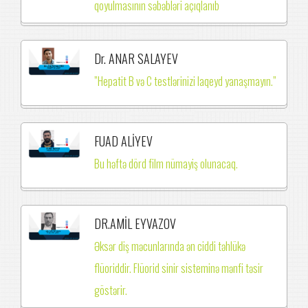
qoyulmasının səbəbləri açıqlanıb
Dr. ANAR SALAYEV
”Hepatit B və C testlərinizi laqeyd yanaşmayın.”
FUAD ALİYEV
Bu həftə dörd film nümayiş olunacaq.
DR.AMİL EYVAZOV
Əksər diş məcunlarında ən ciddi təhlükə
flüoriddir. Flüorid sinir sisteminə mənfi təsir
göstərir.