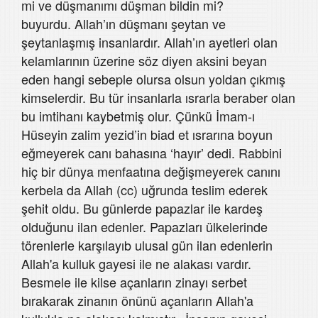
mi ve düşmanımı düşman bildin mi?
buyurdu. Allah’ın düşmanı şeytan ve
şeytanlaşmış insanlardır. Allah’ın ayetleri olan
kelamlarının üzerine söz diyen aksini beyan
eden hangi sebeple olursa olsun yoldan çıkmış
kimselerdir. Bu tür insanlarla ısrarla beraber olan
bu imtihanı kaybetmiş olur. Çünkü İmam-ı
Hüseyin zalim yezid’in biad et ısrarına boyun
eğmeyerek canı bahasına ‘hayır’ dedi. Rabbini
hiç bir dünya menfaatına değişmeyerek canını
kerbela da Allah (cc) uğrunda teslim ederek
şehit oldu. Bu günlerde papazlar ile kardeş
olduğunu ilan edenler. Papazları ülkelerinde
törenlerle karşılayıb ulusal gün ilan edenlerin
Allah'a kulluk gayesi ile ne alakası vardır.
Besmele ile kilse açanların zinayı serbet
bırakarak zinanın önünü açanların Allah'a