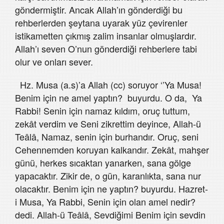
göndermiştir. Ancak Allah’ın gönderdiği bu
rehberlerden şeytana uyarak yüz çevirenler
istikametten çıkmış zalim insanlar olmuşlardır.
Allah’ı seven O’nun gönderdiği rehberlere tabi
olur ve onları sever.
Hz. Musa (a.s)’a Allah (cc) soruyor ‘’Ya Musa!
Benim için ne amel yaptın? buyurdu. O da, Ya
Rabbi! Senin için namaz kıldım, oruç tuttum,
zekât verdim ve Seni zikrettim deyince, Allah-ü
Teâlâ, Namaz, senin için burhandır. Oruç, seni
Cehennemden koruyan kalkandır. Zekât, mahşer
günü, herkes sıcaktan yanarken, sana gölge
yapacaktır. Zikir de, o gün, karanlıkta, sana nur
olacaktır. Benim için ne yaptın? buyurdu. Hazret-
i Musa, Ya Rabbi, Senin için olan amel nedir?
dedi. Allah-ü Teâlâ, Sevdiğimi Benim için sevdin