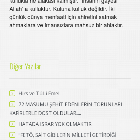
kullukla ne alakası kalmıştır. İnsanın gayesi
Allah’ a kulluktur. Kuluna kulluk değildir. İki
günlük dünya menfaati için ahiretini satmak
ahmaklara ve imansızlara mahsuz bir ahlaktır.
Diğer Yazılar
Hirs ve Tûl-i Emel....
72 MASUMU ŞEHİT EDENLERİN TORUNLARI
KAFİRLERLE DOST OLDULAR.....
HATADA ISRAR YOK OLMAKTIR
‘‘FETÖ, SAİT GİBİLERİN MİLLETİ GETİRDİĞİ