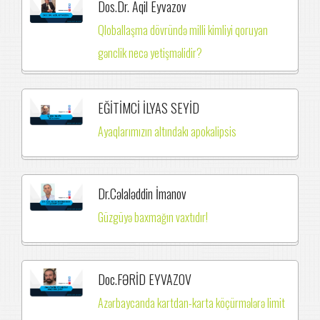
Dos.Dr. Aqil Eyvazov
Qloballaşma dövründə milli kimliyi qoruyan
gənclik necə yetişməlidir?
EĞİTİMCİ İLYAS SEYİD
Ayaqlarımızın altındakı apokalipsis
Dr.Cəlaləddin İmanov
Güzgüyə baxmağın vaxtıdır!
Doc.FƏRİD EYVAZOV
Azərbaycanda kartdan-karta köçürmələrə limit