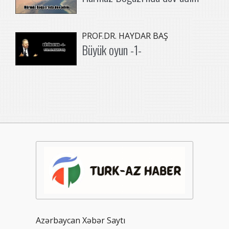
PROF.DR. HAYDAR BAŞ
Büyük oyun -1-
Azərbaycan Xəbər Saytı