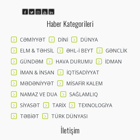
Haber Kategorileri
CƏMİYYƏT
DİNİ
DÜNYA
ELM & TƏHSİL
ƏHL-İ BEYT
GƏNCLİK
GÜNDƏM
HAVA DURUMU
İDMAN
İMAN & İNSAN
İQTİSADİYYAT
MƏDƏNİYYƏT
MİSAFİR KALEM
NAMAZ VE DUA
SAĞLAMLIQ
SİYASƏT
TARİX
TEXNOLOGİYA
TƏBİƏT
TÜRK DÜNYASI
İletişim