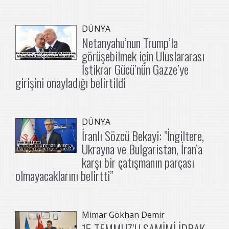
DÜNYA
Netanyahu’nun Trump’la
görüşebilmek için Uluslararası
İstikrar Gücü’nün Gazze’ye
girişini onayladığı belirtildi
DÜNYA
İranlı Sözcü Bekayi: ”İngiltere,
Ukrayna ve Bulgaristan, İran’a
karşı bir çatışmanın parçası
olmayacaklarını belirtti”
Mimar Gökhan Demir
15 TEMMUZ’U SAMİMİ İDRAK