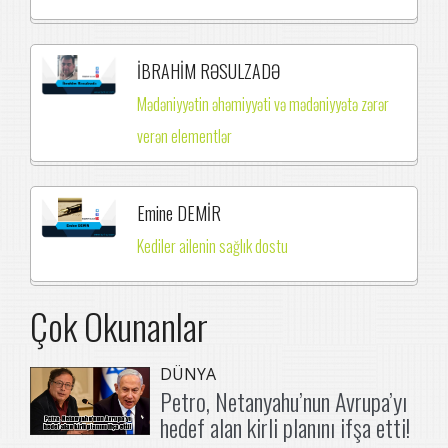
İBRAHİM RƏSULZADƏ
Mədəniyyətin əhəmiyyəti və mədəniyyətə zərər
verən elementlər
Emine DEMİR
Kediler ailenin sağlık dostu
Çok Okunanlar
DÜNYA
Petro, Netanyahu’nun Avrupa’yı
hedef alan kirli planını ifşa etti!