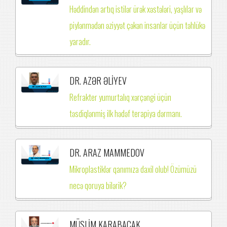
Həddindən artıq istilər ürək xəstələri, yaşlılar və
piylənmədən əziyyət çəkən insanlar üçün təhlükə
yaradır.
DR. AZƏR ƏLİYEV
Refrakter yumurtalıq xərçəngi üçün
təsdiqlənmiş ilk hədəf terapiya dərmanı.
DR. ARAZ MAMMEDOV
Mikroplastiklər qanımıza daxil olub! Özümüzü
necə qoruya bilərik?
MÜSLİM KARABACAK