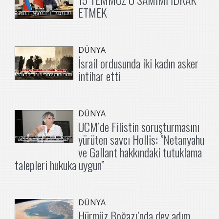
ETMEK
DÜNYA
İsrail ordusunda iki kadın asker
intihar etti
DÜNYA
UCM’de Filistin soruşturmasını
yürüten savcı Hollis: ”Netanyahu
ve Gallant hakkındaki tutuklama
talepleri hukuka uygun”
DÜNYA
Hürmüz Boğazı’nda dev adım