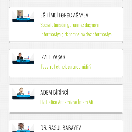
EĞİTİMCİ FƏRƏC AĞAYEV
Sosial etimadın görünməz düşməni:
İnformasiya çirklənməsi və dezinformasiya
İZZET YAŞAR
Tasarruf etmek zaruret midir?
ADEM BİRİNCİ
Hz. Hatice Annemiz ve İmam Ali
DR. RASUL BABAYEV