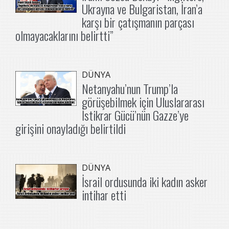
Ukrayna ve Bulgaristan, İran’a
karşı bir çatışmanın parçası
olmayacaklarını belirtti”
DÜNYA
Netanyahu’nun Trump’la
görüşebilmek için Uluslararası
İstikrar Gücü’nün Gazze’ye
girişini onayladığı belirtildi
DÜNYA
İsrail ordusunda iki kadın asker
intihar etti