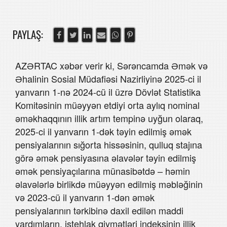
PAYLAŞ:
AZƏRTAC xəbər verir ki, Sərəncamda Əmək və
Əhalinin Sosial Müdafiəsi Nazirliyinə 2025-ci il
yanvarın 1-nə 2024-cü il üzrə Dövlət Statistika
Komitəsinin müəyyən etdiyi orta aylıq nominal
əməkhaqqının illik artım tempinə uyğun olaraq,
2025-ci il yanvarın 1-dək təyin edilmiş əmək
pensiyalarının sığorta hissəsinin, qulluq stajına
görə əmək pensiyasına əlavələr təyin edilmiş
əmək pensiyaçılarına münasibətdə – həmin
əlavələrlə birlikdə müəyyən edilmiş məbləğinin
və 2023-cü il yanvarın 1-dən əmək
pensiyalarının tərkibinə daxil edilən maddi
yardımların, istehlak qiymətləri indeksinin illik