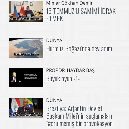
Mimar Gökhan Demir
15 TEMMUZ’U SAMİMİ İDRAK
ETMEK
DÜNYA
Hürmüz Boğazı’nda dev adım
PROF.DR. HAYDAR BAŞ
Büyük oyun -1-
DÜNYA
Brezilya: Arjantin Devlet
Başkanı Milei’nin suçlamaları
”görülmemiş bir provokasyon”