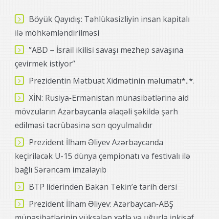
Böyük Qayıdış: Təhlükəsizliyin insan kapitalı
ilə möhkəmləndirilməsi
”ABD – İsrail ikilisi savaşı mezhep savaşına
çevirmek istiyor”
Prezidentin Mətbuat Xidmətinin məlumatı*..*.
XİN: Rusiya-Ermənistan münasibətlərinə aid
mövzuların Azərbaycanla əlaqəli şəkildə şərh
edilməsi təcrübəsinə son qoyulmalıdır
Prezident İlham Əliyev Azərbaycanda
keçiriləcək U-15 dünya çempionatı və festivalı ilə
bağlı Sərəncam imzalayıb
BTP liderinden Bakan Tekin’e tarih dersi
Prezident İlham Əliyev: Azərbaycan-ABŞ
münasibətlərinin yüksələn xətlə və uğurla inkişaf