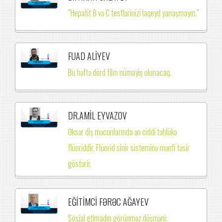
”Hepatit B və C testlərinizi laqeyd yanaşmayın.”
FUAD ALİYEV
Bu həftə dörd film nümayiş olunacaq.
DR.AMİL EYVAZOV
Əksər diş məcunlarında ən ciddi təhlükə
flüoriddir. Flüorid sinir sisteminə mənfi təsir
göstərir.
EĞİTİMCİ FƏRƏC AĞAYEV
Sosial etimadın görünməz düşməni: