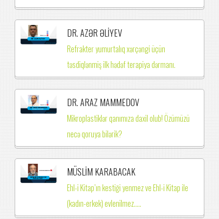
DR. AZƏR ƏLİYEV
Refrakter yumurtalıq xərçəngi üçün
təsdiqlənmiş ilk hədəf terapiya dərmanı.
DR. ARAZ MAMMEDOV
Mikroplastiklər qanımıza daxil olub! Özümüzü
necə qoruya bilərik?
MÜSLİM KARABACAK
Ehl-i Kitap’ın kestiği yenmez ve Ehl-i Kitap ile
(kadın-erkek) evlenilmez.….