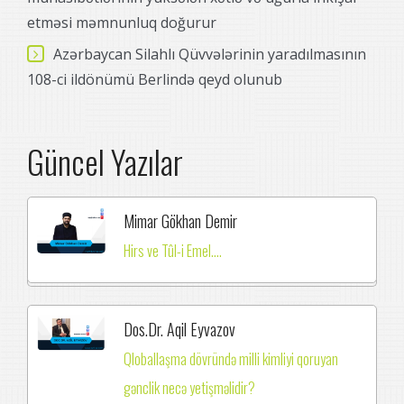
etməsi məmnunluq doğurur
Azərbaycan Silahlı Qüvvələrinin yaradılmasının
108-ci ildönümü Berlində qeyd olunub
Güncel Yazılar
Mimar Gökhan Demir
Hirs ve Tûl-i Emel....
Dos.Dr. Aqil Eyvazov
Qloballaşma dövründə milli kimliyi qoruyan
gənclik necə yetişməlidir?