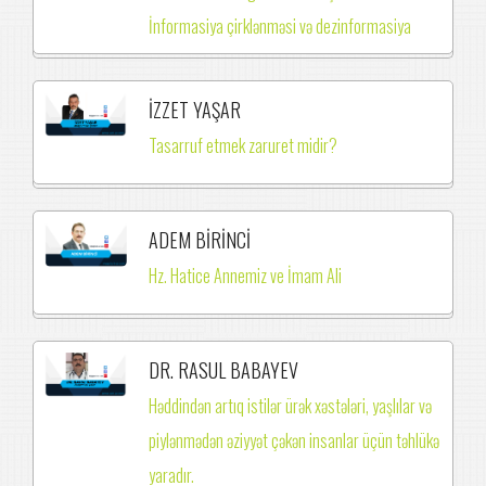
İnformasiya çirklənməsi və dezinformasiya
İZZET YAŞAR
Tasarruf etmek zaruret midir?
ADEM BİRİNCİ
Hz. Hatice Annemiz ve İmam Ali
DR. RASUL BABAYEV
Həddindən artıq istilər ürək xəstələri, yaşlılar və
piylənmədən əziyyət çəkən insanlar üçün təhlükə
yaradır.