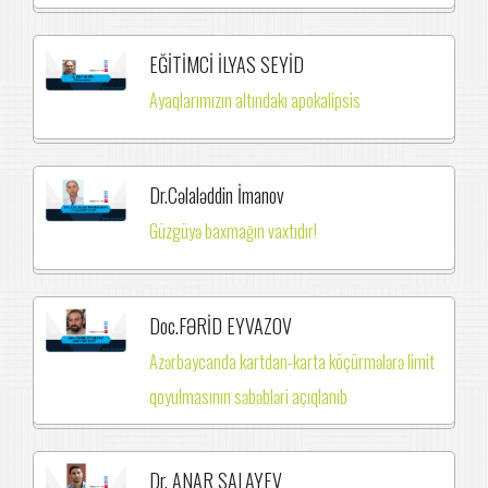
EĞİTİMCİ İLYAS SEYİD
Ayaqlarımızın altındakı apokalipsis
Dr.Cəlaləddin İmanov
Güzgüyə baxmağın vaxtıdır!
Doc.FƏRİD EYVAZOV
Azərbaycanda kartdan-karta köçürmələrə limit
qoyulmasının səbəbləri açıqlanıb
Dr. ANAR SALAYEV