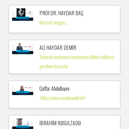
PROF.DR. HAYDAR BAŞ
Küresel soygun.....
ALİ HAYDAR DEMİR
Sahurda beslenme konusunda dikkat edilmesi
gereken hususlar
Qaffar Abdullayev
Tibbi çətənə müalicəvidirmi?
İBRAHİM RƏSULZADƏ