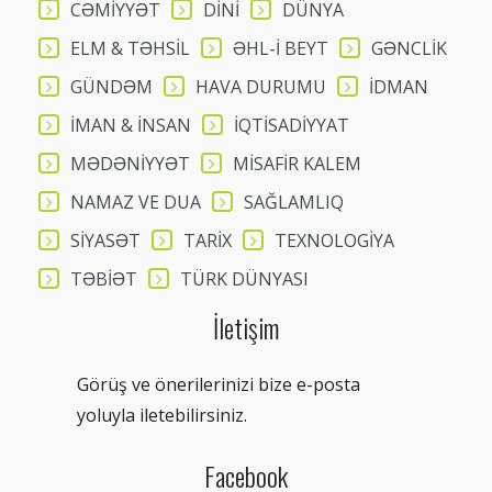
CƏMİYYƏT
DİNİ
DÜNYA
ELM & TƏHSİL
ƏHL-İ BEYT
GƏNCLİK
GÜNDƏM
HAVA DURUMU
İDMAN
İMAN & İNSAN
İQTİSADİYYAT
MƏDƏNİYYƏT
MİSAFİR KALEM
NAMAZ VE DUA
SAĞLAMLIQ
SİYASƏT
TARİX
TEXNOLOGİYA
TƏBİƏT
TÜRK DÜNYASI
İletişim
Görüş ve önerilerinizi bize e-posta
yoluyla iletebilirsiniz.
Facebook