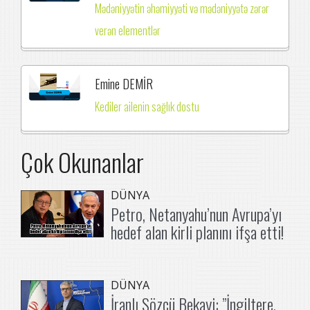
Mədəniyyətin əhəmiyyəti və mədəniyyətə zərər
verən elementlər
Emine DEMİR
Kediler ailenin sağlık dostu
Çok Okunanlar
DÜNYA
Petro, Netanyahu’nun Avrupa’yı
hedef alan kirli planını ifşa etti!
DÜNYA
İranlı Sözcü Bekayi: ”İngiltere,