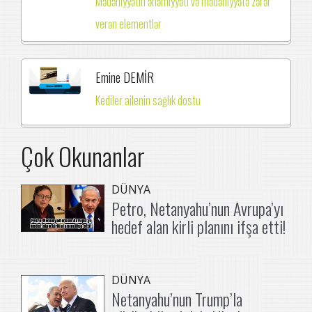
Mədəniyyətin əhəmiyyəti və mədəniyyətə zərər
verən elementlər
Emine DEMİR
Kediler ailenin sağlık dostu
Çok Okunanlar
DÜNYA
Petro, Netanyahu’nun Avrupa’yı
hedef alan kirli planını ifşa etti!
DÜNYA
Netanyahu’nun Trump’la