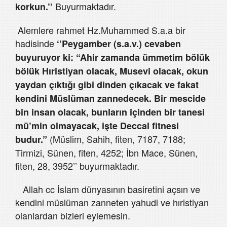
Buyurmaktadır.
korkun.’’
Alemlere rahmet Hz.Muhammed S.a.a bir
hadisinde
‘’Peygamber (s.a.v.) cevaben
buyuruyor ki: “Ahir zamanda ümmetim bölük
bölük Hıristiyan olacak, Musevi olacak, okun
yaydan çıktığı gibi dinden çıkacak ve fakat
kendini Müslüman zannedecek. Bir mescide
bin insan olacak, bunların içinden bir tanesi
mü’min olmayacak, işte Deccal fitnesi
(Müslim, Sahih, fiten, 7187, 7188;
budur.”
Tirmizi, Sünen, fiten, 4252; İbn Mace, Sünen,
fiten, 28, 3952’’ buyurmaktadır.
Allah cc İslam dünyasının basiretini açsın ve
kendini müslüman zanneten yahudi ve hıristiyan
olanlardan bizleri eylemesin.