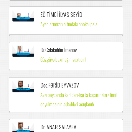
EĞİTİMCİ İLYAS SEYİD
Ayaqlarımızın altındakı apokalipsis
Dr.Cəlaləddin İmanov
Güzgüyə baxmağın vaxtıdır!
Doc.FƏRİD EYVAZOV
Azərbaycanda kartdan-karta köçürmələrə limit
qoyulmasının səbəbləri açıqlanıb
Dr. ANAR SALAYEV