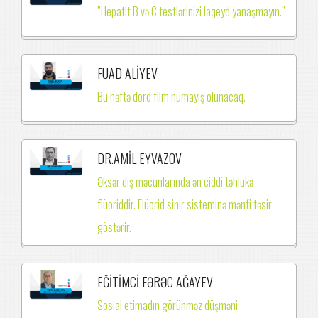
”Hepatit B və C testlərinizi laqeyd yanaşmayın.”
FUAD ALİYEV
Bu həftə dörd film nümayiş olunacaq.
DR.AMİL EYVAZOV
Əksər diş məcunlarında ən ciddi təhlükə
flüoriddir. Flüorid sinir sisteminə mənfi təsir
göstərir.
EĞİTİMCİ FƏRƏC AĞAYEV
Sosial etimadın görünməz düşməni: