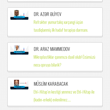
DR. AZƏR ƏLİYEV
Refrakter yumurtalıq xərçəngi üçün
təsdiqlənmiş ilk hədəf terapiya dərmanı.
DR. ARAZ MAMMEDOV
Mikroplastiklər qanımıza daxil olub! Özümüzü
necə qoruya bilərik?
MÜSLİM KARABACAK
Ehl-i Kitap’ın kestiği yenmez ve Ehl-i Kitap ile
(kadın-erkek) evlenilmez.….