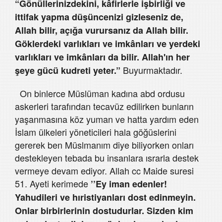
“Gönüllerinizdekini, kâfirlerle işbirliği ve
ittifak yapma düşüncenizi gizleseniz de,
Allah bilir, açığa vurursanız da Allah bilir.
Göklerdeki varlıkları ve imkânları ve yerdeki
varlıkları ve imkânları da bilir. Allah'ın her
Buyurmaktadır.
şeye gücü kudreti yeter.”
On binlerce Müslüman kadına abd ordusu
askerleri tarafından tecavüz edilirken bunların
yaşanmasına köz yuman ve hatta yardım eden
İslam ülkeleri yöneticileri hala göğüslerini
gererek ben Müslmanım diye biliyorken onları
destekleyen tebada bu insanlara ısrarla destek
vermeye devam ediyor. Allah cc Maide suresi
51. Ayeti kerimede
’’Ey iman edenler!
Yahudileri ve hıristiyanları dost edinmeyin.
Onlar birbirlerinin dostudurlar. Sizden kim