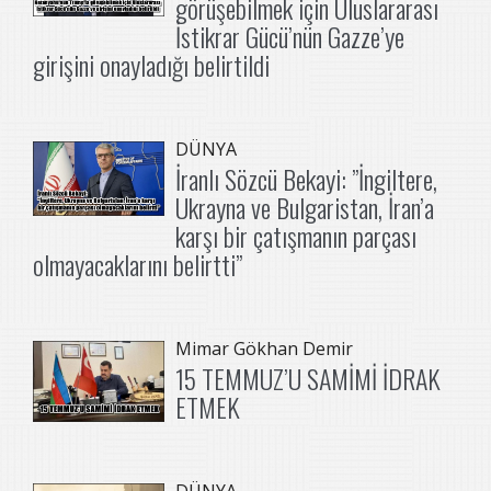
görüşebilmek için Uluslararası
İstikrar Gücü’nün Gazze’ye
girişini onayladığı belirtildi
DÜNYA
İranlı Sözcü Bekayi: ”İngiltere,
Ukrayna ve Bulgaristan, İran’a
karşı bir çatışmanın parçası
olmayacaklarını belirtti”
Mimar Gökhan Demir
15 TEMMUZ’U SAMİMİ İDRAK
ETMEK
DÜNYA