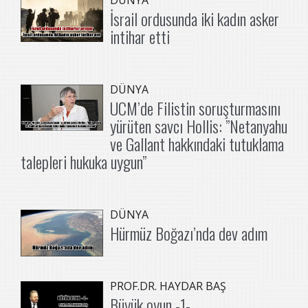
İsrail ordusunda iki kadın asker
intihar etti
DÜNYA
UCM’de Filistin soruşturmasını
yürüten savcı Hollis: ”Netanyahu
ve Gallant hakkındaki tutuklama
talepleri hukuka uygun”
DÜNYA
Hürmüz Boğazı’nda dev adım
PROF.DR. HAYDAR BAŞ
Büyük oyun -1-