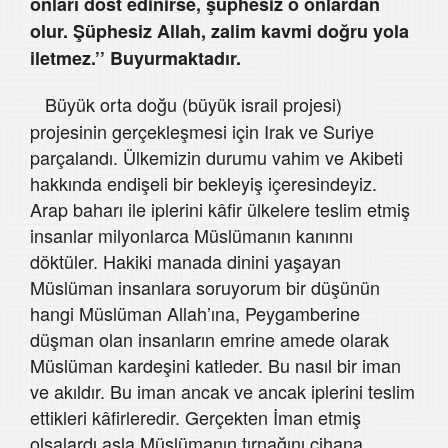
onları dost edinirse, şüphesiz o onlardan
olur. Şüphesiz Allah, zalim kavmi doğru yola
iletmez.’’ Buyurmaktadır.
Büyük orta doğu (büyük israil projesi)
projesinin gerçekleşmesi için Irak ve Suriye
parçalandı. Ülkemizin durumu vahim ve Akibeti
hakkında endişeli bir bekleyiş içeresindeyiz.
Arap baharı ile iplerini kâfir ülkelere teslim etmiş
insanlar milyonlarca Müslümanın kanınnı
döktüler. Hakiki manada dinini yaşayan
Müslüman insanlara soruyorum bir düşünün
hangi Müslüman Allah’ına, Peygamberine
düşman olan insanların emrine amede olarak
Müslüman kardeşini katleder. Bu nasıl bir iman
ve akıldır. Bu iman ancak ve ancak iplerini teslim
ettikleri kâfirleredir. Gerçekten İman etmiş
olsalardı asla Müslümanın tırnağını cihana