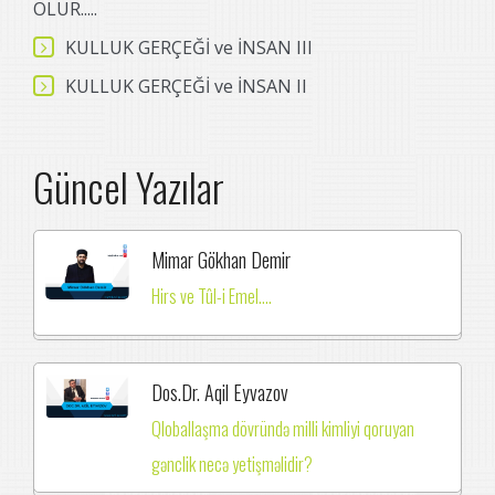
OLUR.....
KULLUK GERÇEĞİ ve İNSAN III
KULLUK GERÇEĞİ ve İNSAN II
Güncel Yazılar
Mimar Gökhan Demir
Hirs ve Tûl-i Emel....
Dos.Dr. Aqil Eyvazov
Qloballaşma dövründə milli kimliyi qoruyan
gənclik necə yetişməlidir?