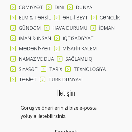
CƏMİYYƏT
DİNİ
DÜNYA
ELM & TƏHSİL
ƏHL-İ BEYT
GƏNCLİK
GÜNDƏM
HAVA DURUMU
İDMAN
İMAN & İNSAN
İQTİSADİYYAT
MƏDƏNİYYƏT
MİSAFİR KALEM
NAMAZ VE DUA
SAĞLAMLIQ
SİYASƏT
TARİX
TEXNOLOGİYA
TƏBİƏT
TÜRK DÜNYASI
İletişim
Görüş ve önerilerinizi bize e-posta
yoluyla iletebilirsiniz.