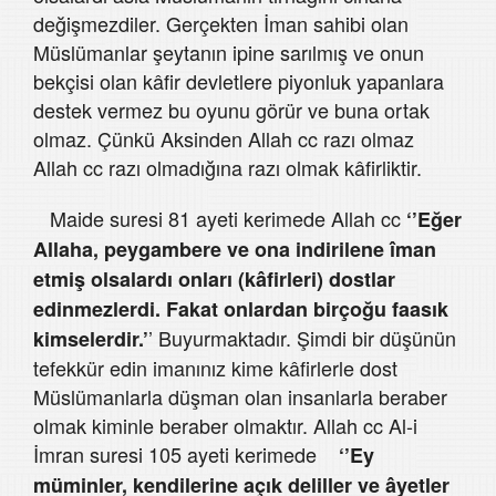
değişmezdiler. Gerçekten İman sahibi olan
Müslümanlar şeytanın ipine sarılmış ve onun
bekçisi olan kâfir devletlere piyonluk yapanlara
destek vermez bu oyunu görür ve buna ortak
olmaz. Çünkü Aksinden Allah cc razı olmaz
Allah cc razı olmadığına razı olmak kâfirliktir.
Maide suresi 81 ayeti kerimede Allah cc
‘’
Eğer
Allaha, peygambere ve ona indirilene îman
etmiş olsalardı onları (kâfirleri) dostlar
edinmezlerdi. Fakat onlardan birçoğu faasık
’ Buyurmaktadır. Şimdi bir düşünün
kimselerdir.’
tefekkür edin imanınız kime kâfirlerle dost
Müslümanlarla düşman olan insanlarla beraber
olmak kiminle beraber olmaktır. Allah cc Al-i
İmran suresi 105 ayeti kerimede
‘’Ey
müminler, kendilerine açık deliller ve âyetler