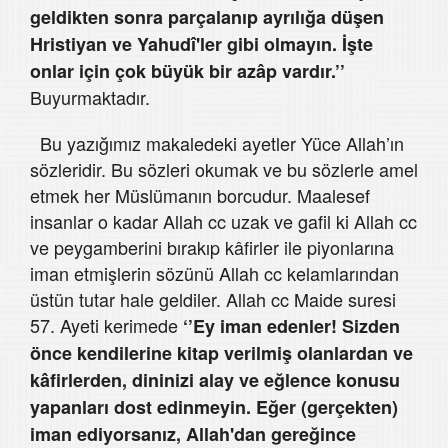
geldikten sonra parçalanıp ayrılığa düşen
Hristiyan ve Yahudî'ler gibi olmayın. İşte
onlar için çok büyük bir azâp vardır.’’
Buyurmaktadır.
Bu yazığımız makaledeki ayetler Yüce Allah’ın
sözleridir. Bu sözleri okumak ve bu sözlerle amel
etmek her Müslümanın borcudur. Maalesef
insanlar o kadar Allah cc uzak ve gafil ki Allah cc
ve peygamberini bırakıp kâfirler ile piyonlarına
iman etmişlerin sözünü Allah cc kelamlarından
üstün tutar hale geldiler. Allah cc Maide suresi
57. Ayeti kerimede
‘’Ey iman edenler! Sizden
önce kendilerine kitap verilmiş olanlardan ve
kâfirlerden, dininizi alay ve eğlence konusu
yapanları dost edinmeyin. Eğer (gerçekten)
iman ediyorsanız, Allah'dan gereğince