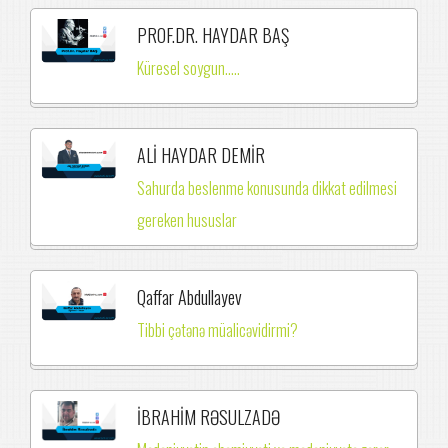
PROF.DR. HAYDAR BAŞ
Küresel soygun.....
ALİ HAYDAR DEMİR
Sahurda beslenme konusunda dikkat edilmesi
gereken hususlar
Qaffar Abdullayev
Tibbi çətənə müalicəvidirmi?
İBRAHİM RƏSULZADƏ