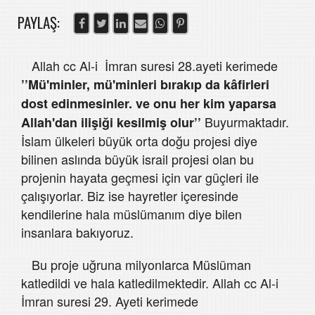
PAYLAŞ:
Allah cc Al-i İmran suresi 28.ayeti kerimede
’’Mü'minler, mü'minleri bırakıp da kâfirleri
dost edinmesinler.
ve onu her kim yaparsa
Buyurmaktadır.
Allah'dan ilişiği kesilmiş olur’’
İslam ülkeleri büyük orta doğu projesi diye
bilinen aslında büyük israil projesi olan bu
projenin hayata geçmesi için var güçleri ile
çalışıyorlar. Biz ise hayretler içeresinde
kendilerine hala müslümanım diye bilen
insanlara bakıyoruz.
Bu proje uğruna milyonlarca Müslüman
katledildi ve hala katledilmektedir. Allah cc Al-i
İmran suresi 29. Ayeti kerimede