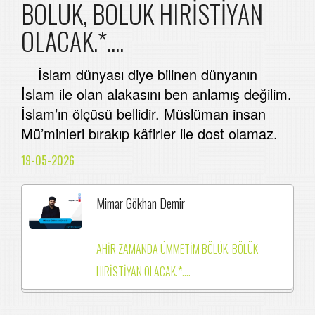
BÖLÜK, BÖLÜK HIRİSTİYAN
OLACAK.*....
İslam dünyası diye bilinen dünyanın
İslam ile olan alakasını ben anlamış değilim.
İslam’ın ölçüsü bellidir. Müslüman insan
Mü’minleri bırakıp kâfirler ile dost olamaz.
19-05-2026
Mimar Gökhan Demir
AHİR ZAMANDA ÜMMETİM BÖLÜK, BÖLÜK
HIRİSTİYAN OLACAK.*....