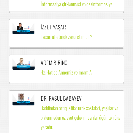
İnformasiya çirklənməsi və dezinformasiya
İZZET YAŞAR
Tasarruf etmek zaruret midir?
ADEM BİRİNCİ
Hz. Hatice Annemiz ve İmam Ali
DR. RASUL BABAYEV
Həddindən artıq istilər ürək xəstələri, yaşlılar və
piylənmədən əziyyət çəkən insanlar üçün təhlükə
yaradır.