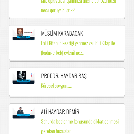
Mikroplastiklər qanımıza daxil olub! Özümüzü
necə qoruya bilərik?
MÜSLİM KARABACAK
Ehl-i Kitap’ın kestiği yenmez ve Ehl-i Kitap ile
(kadın-erkek) evlenilmez.….
PROF.DR. HAYDAR BAŞ
Küresel soygun.....
ALİ HAYDAR DEMİR
Sahurda beslenme konusunda dikkat edilmesi
gereken hususlar