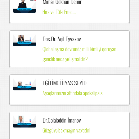
Mimar Gökhan Demir
Hirs ve Tûl-i Emel....
Dos.Dr. Aqil Eyvazov
Qloballaşma dövründə milli kimliyi qoruyan
gənclik necə yetişməlidir?
EĞİTİMCİ İLYAS SEYİD
Ayaqlarımızın altındakı apokalipsis
Dr.Cəlaləddin İmanov
Güzgüyə baxmağın vaxtıdır!