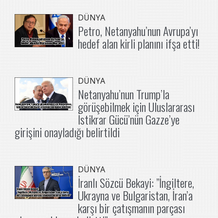
DÜNYA
Petro, Netanyahu’nun Avrupa’yı
hedef alan kirli planını ifşa etti!
DÜNYA
Netanyahu’nun Trump’la
görüşebilmek için Uluslararası
İstikrar Gücü’nün Gazze’ye
girişini onayladığı belirtildi
DÜNYA
İranlı Sözcü Bekayi: ”İngiltere,
Ukrayna ve Bulgaristan, İran’a
karşı bir çatışmanın parçası