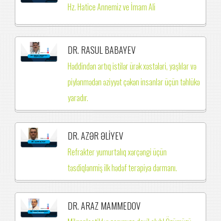
Hz. Hatice Annemiz ve İmam Ali
DR. RASUL BABAYEV
Həddindən artıq istilər ürək xəstələri, yaşlılar və
piylənmədən əziyyət çəkən insanlar üçün təhlükə
yaradır.
DR. AZƏR ƏLİYEV
Refrakter yumurtalıq xərçəngi üçün
təsdiqlənmiş ilk hədəf terapiya dərmanı.
DR. ARAZ MAMMEDOV