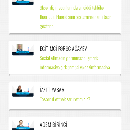
Əksər diş məcunlarında ən ciddi təhlükə
flüoriddir. Flüorid sinir sisteminə mənfi təsir
göstərir.
EĞİTİMCİ FƏRƏC AĞAYEV
Sosial etimadın görünməz düşməni:
İnformasiya çirklənməsi və dezinformasiya
İZZET YAŞAR
Tasarruf etmek zaruret midir?
ADEM BİRİNCİ