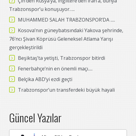
Çin’den Rusya’ya, İngiltere’den İran’a, dünya
Trabzonspor’u konuşuyor…..
MUHAMMED SALAH TRABZONSPOR’DA .....
Kosova’nın güneybatısındaki Yakova şehrinde,
76’ncı Şivan Köprüsü Geleneksel Atlama Yarışı
gerçekleştirildi
Beşiktaş’ta yetişti, Trabzonspor bitirdi
Fenerbahçe’nin en önemli maçı.....
Belçika ABD’yi ezdi geçti
Trabzonspor’un transferdeki büyük hayali
Güncel Yazılar