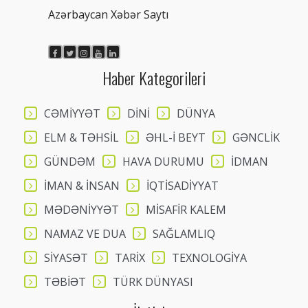
Azərbaycan Xəbər Saytı
Haber Kategorileri
CƏMİYYƏT
DİNİ
DÜNYA
ELM & TƏHSİL
ƏHL-İ BEYT
GƏNCLİK
GÜNDƏM
HAVA DURUMU
İDMAN
İMAN & İNSAN
İQTİSADİYYAT
MƏDƏNİYYƏT
MİSAFİR KALEM
NAMAZ VE DUA
SAĞLAMLIQ
SİYASƏT
TARİX
TEXNOLOGİYA
TƏBİƏT
TÜRK DÜNYASI