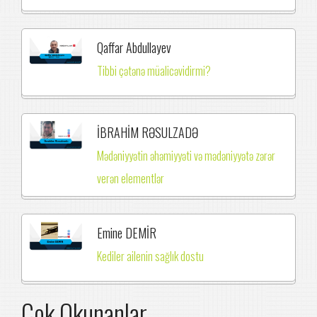
Qaffar Abdullayev
Tibbi çətənə müalicəvidirmi?
İBRAHİM RƏSULZADƏ
Mədəniyyətin əhəmiyyəti və mədəniyyətə zərər
verən elementlər
Emine DEMİR
Kediler ailenin sağlık dostu
Çok Okunanlar