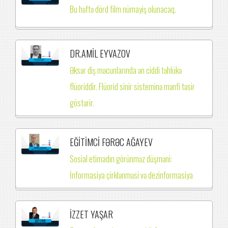
Bu həftə dörd film nümayiş olunacaq.
DR.AMİL EYVAZOV
Əksər diş məcunlarında ən ciddi təhlükə
flüoriddir. Flüorid sinir sisteminə mənfi təsir
göstərir.
EĞİTİMCİ FƏRƏC AĞAYEV
Sosial etimadın görünməz düşməni:
İnformasiya çirklənməsi və dezinformasiya
İZZET YAŞAR