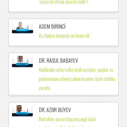
Tasarruf etmek zaruret midir?
ADEM BİRİNCİ
Hz. Hatice Annemiz ve İmam Ali
DR. RASUL BABAYEV
Həddindən artıq istilər ürək xəstələri, yaşlılar və
piylənmədən əziyyət çəkən insanlar üçün təhlükə
yaradır.
DR. AZƏR ƏLİYEV
Refrakter yumurtalıq xərçəngi üçün