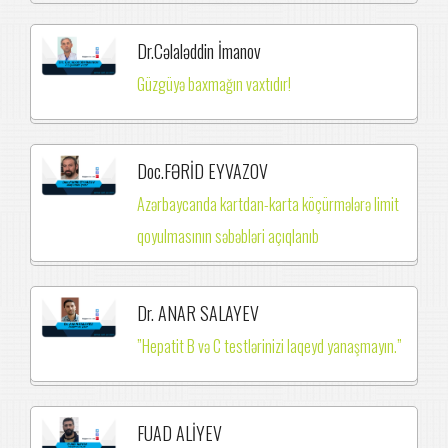
Dr.Cəlaləddin İmanov
Güzgüyə baxmağın vaxtıdır!
Doc.FƏRİD EYVAZOV
Azərbaycanda kartdan-karta köçürmələrə limit
qoyulmasının səbəbləri açıqlanıb
Dr. ANAR SALAYEV
”Hepatit B və C testlərinizi laqeyd yanaşmayın.”
FUAD ALİYEV