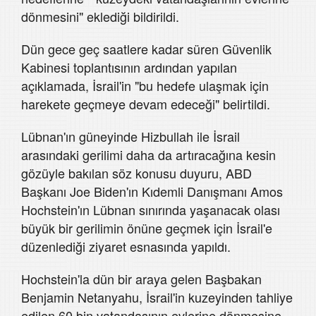
dönmesini" eklediği bildirildi.
Dün gece geç saatlere kadar süren Güvenlik
Kabinesi toplantısının ardından yapılan
açıklamada, İsrail'in "bu hedefe ulaşmak için
harekete geçmeye devam edeceği" belirtildi.
Lübnan'ın güneyinde Hizbullah ile İsrail
arasındaki gerilimi daha da artıracağına kesin
gözüyle bakılan söz konusu duyuru, ABD
Başkanı Joe Biden'ın Kıdemli Danışmanı Amos
Hochstein'ın Lübnan sınırında yaşanacak olası
büyük bir gerilimin önüne geçmek için İsrail'e
düzenlediği ziyaret esnasında yapıldı.
Hochstein'la dün bir araya gelen Başbakan
Benjamin Netanyahu, İsrail'in kuzeyinden tahliye
edilen 60 bin vatandaşının evlerine dönmesine