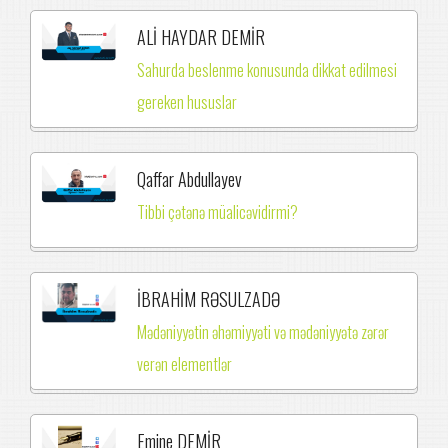
ALİ HAYDAR DEMİR
Sahurda beslenme konusunda dikkat edilmesi
gereken hususlar
Qaffar Abdullayev
Tibbi çətənə müalicəvidirmi?
İBRAHİM RƏSULZADƏ
Mədəniyyətin əhəmiyyəti və mədəniyyətə zərər
verən elementlər
Emine DEMİR