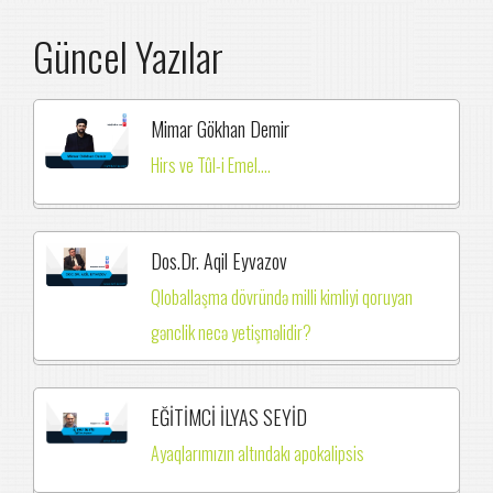
Güncel Yazılar
Mimar Gökhan Demir
Hirs ve Tûl-i Emel....
Dos.Dr. Aqil Eyvazov
Qloballaşma dövründə milli kimliyi qoruyan
gənclik necə yetişməlidir?
EĞİTİMCİ İLYAS SEYİD
Ayaqlarımızın altındakı apokalipsis