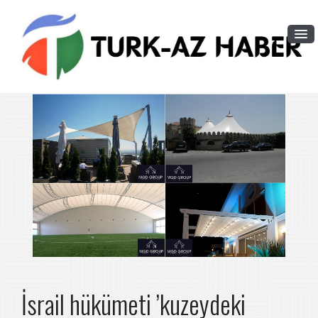
İsrail hükümeti ’kuzeydeki