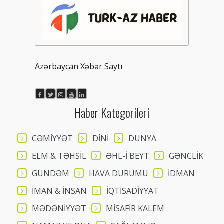
Azərbaycan Xəbər Saytı
Haber Kategorileri
CƏMİYYƏT
DİNİ
DÜNYA
ELM & TƏHSİL
ƏHL-İ BEYT
GƏNCLİK
GÜNDƏM
HAVA DURUMU
İDMAN
İMAN & İNSAN
İQTİSADİYYAT
MƏDƏNİYYƏT
MİSAFİR KALEM