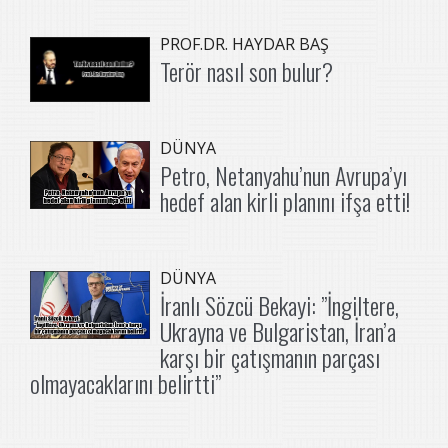
PROF.DR. HAYDAR BAŞ
Terör nasıl son bulur?
DÜNYA
Petro, Netanyahu’nun Avrupa’yı
hedef alan kirli planını ifşa etti!
DÜNYA
İranlı Sözcü Bekayi: ”İngiltere,
Ukrayna ve Bulgaristan, İran’a
karşı bir çatışmanın parçası
olmayacaklarını belirtti”