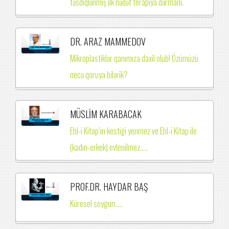
təsdiqlənmiş ilk hədəf terapiya dərmanı.
DR. ARAZ MAMMEDOV
Mikroplastiklər qanımıza daxil olub! Özümüzü
necə qoruya bilərik?
MÜSLİM KARABACAK
Ehl-i Kitap’ın kestiği yenmez ve Ehl-i Kitap ile
(kadın-erkek) evlenilmez.….
PROF.DR. HAYDAR BAŞ
Küresel soygun.....