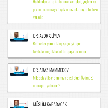
Həddindən artıq istilər ürək xəstələri, yaşlılar və
piylənmədən əziyyət çəkən insanlar üçün təhlükə
yaradır.
DR. AZƏR ƏLİYEV
Refrakter yumurtalıq xərçəngi üçün
təsdiqlənmiş ilk hədəf terapiya dərmanı.
DR. ARAZ MAMMEDOV
Mikroplastiklər qanımıza daxil olub! Özümüzü
necə qoruya bilərik?
MÜSLİM KARABACAK