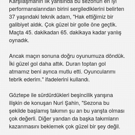
Karşılaşmanın ilk yarısında bu sezonun en iyi
performanslarından birini sergilediklerini belirten
37 yaşındaki teknik adam, "Hak ettiğimiz bir
galibiyet aldık. Çok güzel bir golle öne geçtik.
Maçta 45. dakikadan 65. dakikaya kadar yanlış
oynadık.
Ancak maçın sonuna doğru oyunumuza döndük.
İki güzel gol daha attık. Duran toptan gol
atmamız beni ayrıca mutlu etti. Oyuncularımı
tebrik ederim." ifadelerini kullandı.
Göztepe ile sürdürdükleri beşincilik yarışına
ilişkin de konuşan Nuri Şahin, "Sezona bu
şekilde başlamış takımın şu an bu yarışta olması
çok değerli. Diğer yandan da başka takımların
kazanmasını beklemek çok güzel bir şey değil.