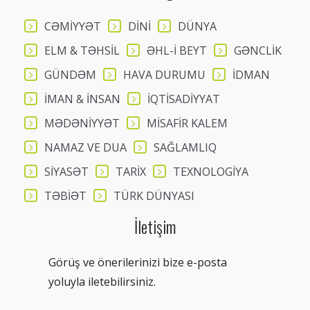
CƏMİYYƏT
DİNİ
DÜNYA
ELM & TƏHSİL
ƏHL-İ BEYT
GƏNCLİK
GÜNDƏM
HAVA DURUMU
İDMAN
İMAN & İNSAN
İQTİSADİYYAT
MƏDƏNİYYƏT
MİSAFİR KALEM
NAMAZ VE DUA
SAĞLAMLIQ
SİYASƏT
TARİX
TEXNOLOGİYA
TƏBİƏT
TÜRK DÜNYASI
İletişim
Görüş ve önerilerinizi bize e-posta
yoluyla iletebilirsiniz.