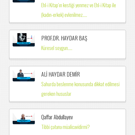
Ehl-i Kitap’ın kestiği yenmez ve Ehl-i Kitap ile
(kadın-erkek) evlenilmez.….
PROF.DR. HAYDAR BAŞ
Küresel soygun.....
ALİ HAYDAR DEMİR
Sahurda beslenme konusunda dikkat edilmesi
gereken hususlar
Qaffar Abdullayev
Tibbi çətənə müalicəvidirmi?