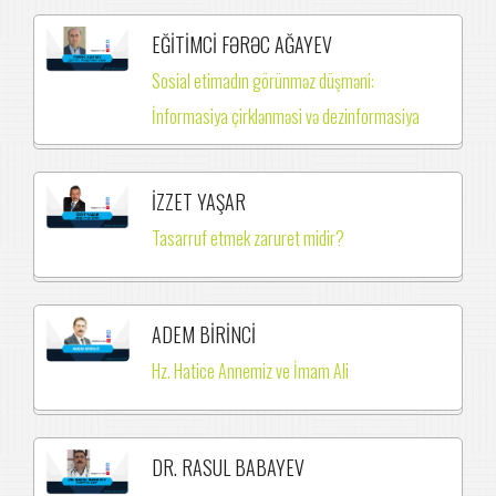
EĞİTİMCİ FƏRƏC AĞAYEV
Sosial etimadın görünməz düşməni:
İnformasiya çirklənməsi və dezinformasiya
İZZET YAŞAR
Tasarruf etmek zaruret midir?
ADEM BİRİNCİ
Hz. Hatice Annemiz ve İmam Ali
DR. RASUL BABAYEV