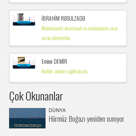
İBRAHİM RƏSULZADƏ
Mədəniyyətin əhəmiyyəti və mədəniyyətə zərər
verən elementlər
Emine DEMİR
Kediler ailenin sağlık dostu
Çok Okunanlar
DÜNYA
Hürmüz Boğazı yeniden ısınıyor