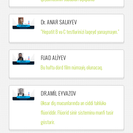
Dr. ANAR SALAYEV
”Hepatit B və C testlərinizi laqeyd yanaşmayın.”
FUAD ALİYEV
Bu həftə dörd film nümayiş olunacaq.
DR.AMİL EYVAZOV
Əksər diş məcunlarında ən ciddi təhlükə
flüoriddir. Flüorid sinir sisteminə mənfi təsir
göstərir.