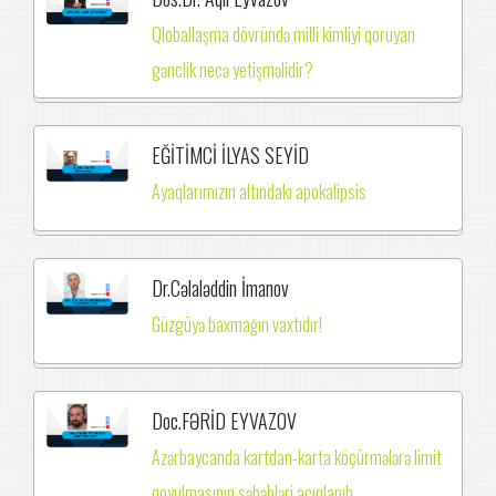
Qloballaşma dövründə milli kimliyi qoruyan
gənclik necə yetişməlidir?
EĞİTİMCİ İLYAS SEYİD
Ayaqlarımızın altındakı apokalipsis
Dr.Cəlaləddin İmanov
Güzgüyə baxmağın vaxtıdır!
Doc.FƏRİD EYVAZOV
Azərbaycanda kartdan-karta köçürmələrə limit
qoyulmasının səbəbləri açıqlanıb