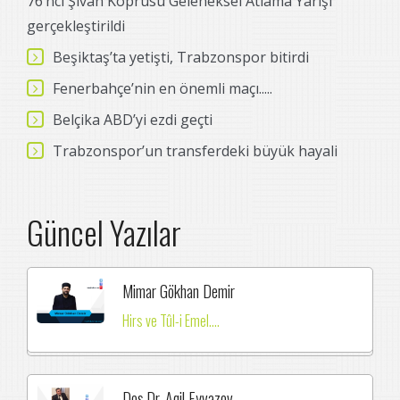
76’ncı Şivan Köprüsü Geleneksel Atlama Yarışı
gerçekleştirildi
Beşiktaş’ta yetişti, Trabzonspor bitirdi
Fenerbahçe’nin en önemli maçı.....
Belçika ABD’yi ezdi geçti
Trabzonspor’un transferdeki büyük hayali
Güncel Yazılar
Mimar Gökhan Demir
Hirs ve Tûl-i Emel....
Dos.Dr. Aqil Eyvazov