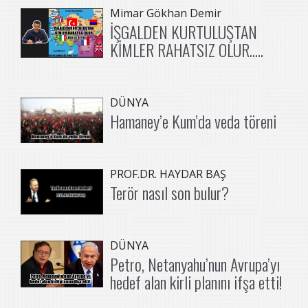
Mimar Gökhan Demir
İŞGALDEN KURTULUŞTAN
KİMLER RAHATSIZ OLUR.....
DÜNYA
Hamaney’e Kum’da veda töreni
PROF.DR. HAYDAR BAŞ
Terör nasıl son bulur?
DÜNYA
Petro, Netanyahu’nun Avrupa’yı
hedef alan kirli planını ifşa etti!